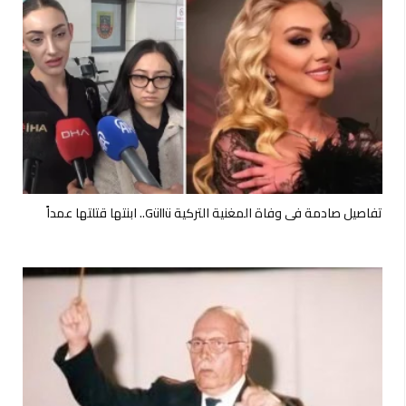
تفاصيل صادمة في وفاة المغنية التركية Güllü.. ابنتها قتلتها عمداً