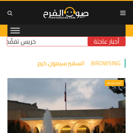
أخبار عاجلة
خريس تفقّد مركز الض
BROWSING:
السفير سيمون كرم
أخبار عاجلة