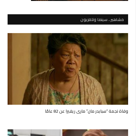
مشاهير.. سينما وتلفزيون
وفاة نجمة “سبايدر مان” ماري ريفيرا عن 82 عامًا