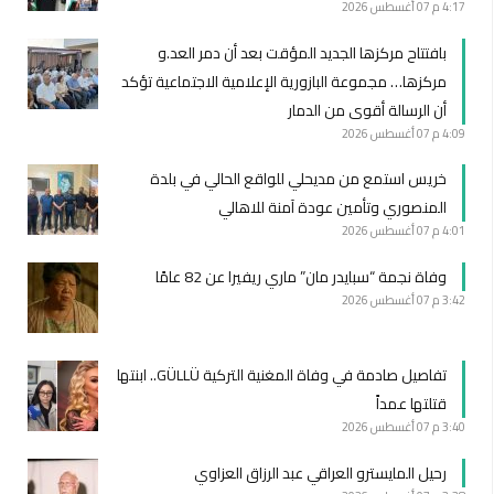
4:17 م
07 أغسطس 2026
بافتتاح مركزها الجديد المؤقت بعد أن دمر العد.و
مركزها… مجموعة البازورية الإعلامية الاجتماعية تؤكد
أن الرسالة أقوى من الدمار
4:09 م
07 أغسطس 2026
خريس استمع من مديحلي للواقع الحالي في بلدة
المنصوري وتأمين عودة آمنة للاهالي
4:01 م
07 أغسطس 2026
وفاة نجمة “سبايدر مان” ماري ريفيرا عن 82 عامًا
3:42 م
07 أغسطس 2026
تفاصيل صادمة في وفاة المغنية التركية GÜLLÜ.. ابنتها
قتلتها عمداً
3:40 م
07 أغسطس 2026
رحيل المايسترو العراقي عبد الرزاق العزاوي