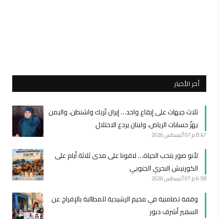
أخر الأخبار
ثلاث جبهات على إيقاع واحد… إيران تُربك واشنطن، واليمن
يهزّ حسابات الرياض، ولبنان يردع الاحتلال
8:47 م
07 أغسطس 2026
لأنو صور بتحب الحياة… لاقونا على مدى ثلاثة أيام على
الكورنيش البحري الجنوبي
6:58 م
07 أغسطس 2026
وقفة تضامنية في مخيم الرشيدية للمطالبة بالإفراج عن
السفير أشرف دبور