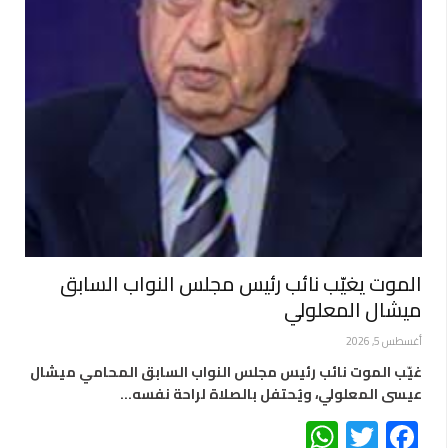
الموت يغيّب نائب رئيس مجلس النواب السابق
ميشال المعلولي
أغسطس 5, 2026
غيّب الموت نائب رئيس مجلس النواب السابق المحامي ميشال
عيسى المعلولي، ويُحتفل بالصلاة لراحة نفسه…
WhatsApp
Twitter
Facebook