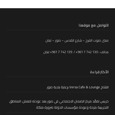
للتواصل مع موقعنا
مبنى صوت الفرح – شارع القدس – صور – لبنان
هاتف : 130 742 7 961+ / 139 742 7 961+ لبنان
الأكثر قراءة
افتتاح Versa Cafe & Lounge برعاية بلدية صور
خريس تفقّد مركز الضمان الاجتماعي في صور بعد عودته للعمل: المناطق
التجريبية مزحة وعودة مؤسسات الدولة ضرورة ملحّة