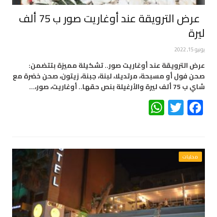
عرض الترويقة عند أوغاريت صور ب 75 ألف
ليرة
يونيو 15, 2022
عرض الترويقة عند أوغاريت صور.. تشكيلة مميزة بتتضمن:
صحن فول أو مسبحة، مرتديلا، لبنة، جبنة، زيتون، صحن خضرة مع
شاي ب 75 ألف ليرة والأرغيلة بنص حقها.. أوغاريت، صور،…
WhatsApp
Twitter
Facebook
محليات