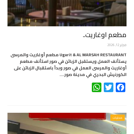
مطعم اوغاريت..
فبراير 12, 2026
Ugarit & AL MARSAH RESTAURANT مطعم أوغاريت والمرسى
يستأنف العمل ويستقبل الزبائن في صور استأنف مطعم
أوغاريت والمرسى العمل في صور وبدأ باستقبال الزبائن على
الكورنيش البحري في مدينة صور.…
WhatsApp
Twitter
Facebook
محليات