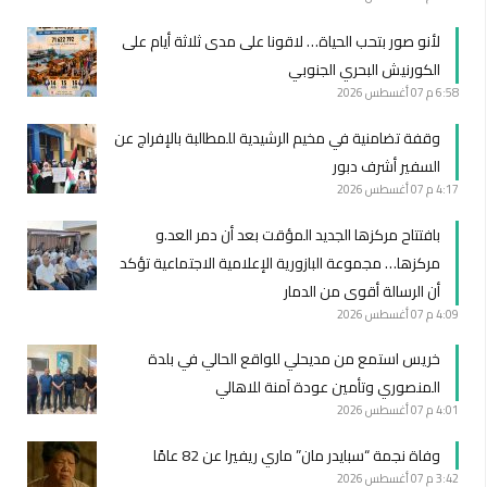
لأنو صور بتحب الحياة… لاقونا على مدى ثلاثة أيام على
الكورنيش البحري الجنوبي
6:58 م
07 أغسطس 2026
وقفة تضامنية في مخيم الرشيدية للمطالبة بالإفراج عن
السفير أشرف دبور
4:17 م
07 أغسطس 2026
بافتتاح مركزها الجديد المؤقت بعد أن دمر العد.و
مركزها… مجموعة البازورية الإعلامية الاجتماعية تؤكد
أن الرسالة أقوى من الدمار
4:09 م
07 أغسطس 2026
خريس استمع من مديحلي للواقع الحالي في بلدة
المنصوري وتأمين عودة آمنة للاهالي
4:01 م
07 أغسطس 2026
وفاة نجمة “سبايدر مان” ماري ريفيرا عن 82 عامًا
3:42 م
07 أغسطس 2026