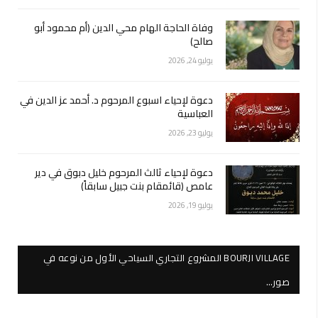
وفاة الحاجة الهام محي الدين (أم محمود أبو
صالح)
يوليو 24, 2026
دعوة لإحياء اسبوع المرحوم د. أحمد عز الدين في
العباسية
يوليو 23, 2026
دعوة لإحياء ثالث المرحوم خليل دبوق في دير
عامص (قائمقام بنت جبيل سابقاً)
يوليو 19, 2026
BOURJI VILLAGE المشروع التجاري السياحي الأول من نوعه في
صور…