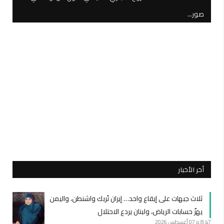
صور…
أخر الأخبار
ثلاث جبهات على إيقاع واحد… إيران تُربك واشنطن، واليمن
يهزّ حسابات الرياض، ولبنان يردع الاحتلال
8:47 م
07 أغسطس 2026