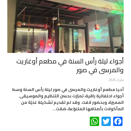
أجواء ليلة رأس السنة في مطعم أوغاريت
والمرسى في صور
يناير 2, 2026
أحيا مطعم أوغاريت والمرسى في صور ليلة رأس السنة وسط
أجواء احتفالية راقية، تميّزت بحسن التنظيم والموسيقى
المميزة، وبحضور لافت. وقد تم تقديم تشكيلة غنيّة من
المأكولات بأصنافها المتنوّعة، ضمّت…
WhatsApp
Twitter
Facebook