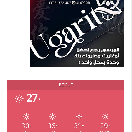
BEIRUT
27
°
30
36
31
29
°
°
°
°