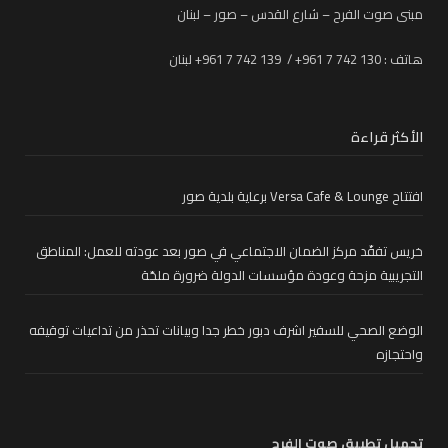
مبنى صوت الفرح – شارع القدس – صور – لبنان
هاتف : 130 742 7 961+ / 139 742 7 961+ لبنان
الأكثر قراءة
افتتاح Versa Cafe & Lounge برعاية بلدية صور
خريس تفقّد مركز الضمان الاجتماعي في صور بعد عودته للعمل: المناطق
التجريبية مزحة وعودة مؤسسات الدولة ضرورة ملحّة
الوضع الصحي للسفير اشرف دبور خطر جدا وبيانات تحذر من تداعيات توقيفه
واحتجازه
تحميل تطبيق صوت الفرح