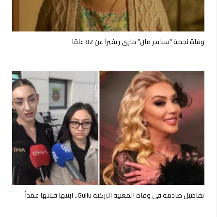
وفاة نجمة “سبايدر مان” ماري ريفيرا عن 82 عامًا
تفاصيل صادمة في وفاة المغنية التركية Güllü.. ابنتها قتلتها عمداً