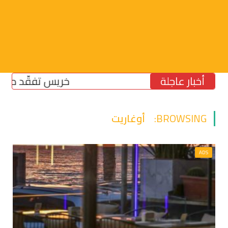
أخبار عاجلة
خريس تفقّد مركز الضما
BROWSING:
أوغاريت
ADS