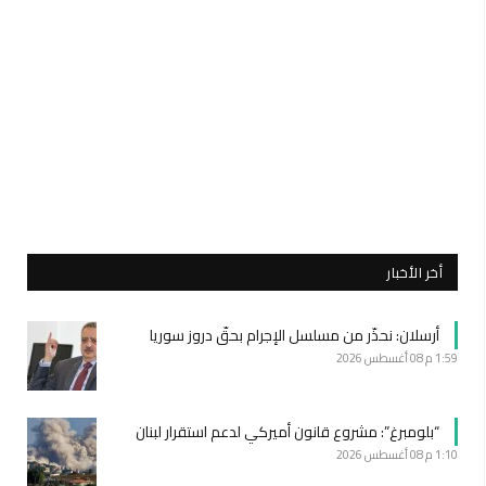
أخر الأخبار
أرسلان: نحذّر من مسلسل الإجرام بحقّ دروز سوريا
1:59 م
08 أغسطس 2026
“بلومبرغ”: مشروع قانون أميركي لدعم استقرار لبنان
1:10 م
08 أغسطس 2026