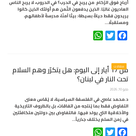
أرباح فوق الرّكام من يربح في الحرب؟ في الحروب، لا يربح الناس
العاديون غالبًا. الذين يدفعون الثّمن هم أولئك الذين كانوا
يريدون فقط حياةً بسيطة: بيتًا آمنًا، مدرسةً لأطفالهم،
ومستقبلًا…
WhatsApp
Twitter
Facebook
مقالات
من 17 أيار إلى اليوم: هل يتكرّر وهم السلام
تحت النار في لبنان؟
مايو 10, 2026
د.محمد عاصي في الفلسفة السياسية، لا يُقاس معنى
التفاوض فقط بما يُنتجه من اتفاقات، بل بالظروف التاريخية
والأخلاقية التي يولد فيها. فالتفاوض بين دولتين متكافئتين
في زمن السلم يختلف جذرياً…
WhatsApp
Twitter
Facebook