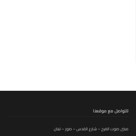
للتواصل مع موقعنا
مبنى صوت الفرح – شارع القدس – صور – لبنان