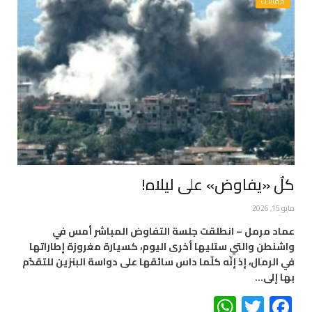
مقالات
كلٌ «يفاوض» على ليلاه!
مايو 15, 2026
عماد مرمل – انطلقت جلسة التفاوض المباشر أمس في
واشنطن والتي ستليها أخرى اليوم، كسيارة مغروزة إطاراتها
في الرمال، إذ إنّه كلّما داس سائقها على دواسة البنزين للتقدُّم
بها إلى…
WhatsApp
Twitter
Facebook