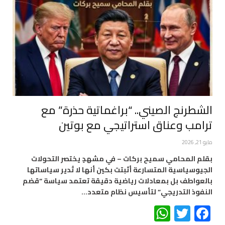
الشطرنج الصيني.. “براغماتية حذرة” مع
ترامب وعناق استراتيجي مع بوتين
مايو 21, 2026
بقلم المحامي سميح بركات – ​في مشهدٍ يختصر التحولات
الجيوسياسية المتسارعة أثبتت بكين أنها لا تُدير سياساتها
بالعواطف بل بمعادلات رياضية دقيقة تعتمد سياسة “قضم
النفوذ التدريجي” لتأسيس نظام متعدد…
WhatsApp
Twitter
Facebook