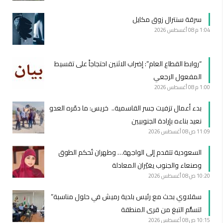
سرقة سنترال زوق مكايل
1:04 م
08 أغسطس 2026
“روابط القطاع العام”: إضراب الاثنين احتجاجاً على تقسيط
المفعول الرجعي
1:00 م
08 أغسطس 2026
بدء أعمال تزفيت جسر القاسمية.. خريس: ما دمّره العدو
نعيد بناءه بإرادة الجنوبيين
11:09 ص
08 أغسطس 2026
السعودية تتقدم إلى الواجهة… وطهران تُحكم الطوق
وصنعاء والجنوب يغيّران المعادلة
10:20 ص
08 أغسطس 2026
سقلاوي بحث مع رئيس بلدية رميش في حلول مناسبة”
لتسلُّم التبغ من قرى المنطقة
10:15 ص
08 أغسطس 2026