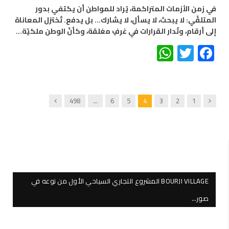
في زمن الأزمات المتراكمة، يُراد للمواطن أن يكتفي بدور
المتلقّي: لا يبحث، لا يسأل، لا يشارك… بل يدفع. تُختزل المعاناة
إلى أرقام، وتُدار القرارات في غرفٍ مغلقة، وكأنّ الوطن ملكيّة…
WhatsApp
Twitter
Facebook
Next
Previous
498
…
6
5
4
3
2
1
BOURJI VILLAGE المشروع التجاري السياحي الأول من نوعه في
صور…