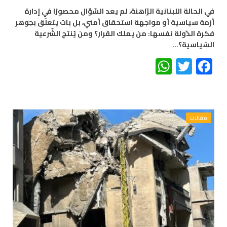
في الحالة اللبنانية الرّاهنة، لم يعد السّؤال محصورًا في إدارة
أزمة سياسية أو مواجهة استحقاق أمني، بل بات يتعلّق بجوهر
فكرة الدّولة نفسها: من يملك القرار؟ ومن يُنتج الشّرعية
السّياسية؟…
WhatsApp
Twitter
Facebook
مقالات