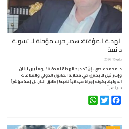
الهدنة المؤقتة: هدير حرب مؤجلة لا تسوية
دائمة
مايو 16, 2026
د. محمد عاصي- إنّ تمديد الهدنة لمدة ٤٥ يوماً بين لبنان
وإسرائيل لا يُختزل، في مقاربة القانون الدولي والعلاقات
الدولية، بكونه إجراءً ميدانياً لضبط إطلاق النار، بل يُعدّ مؤشراً
سياسياً…
WhatsApp
Twitter
Facebook