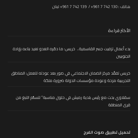
هاتف : 130 742 7 961+ / 139 742 7 961+ لبنان
الأكثر قراءة
بدء أعمال تزفيت جسر القاسمية.. خريس: ما دمّره العدو نعيد بناءه بإرادة
الجنوبيين
خريس تفقّد مركز الضمان الاجتماعي في صور بعد عودته للعمل: المناطق
التجريبية مزحة وعودة مؤسسات الدولة ضرورة ملحّة
سقلاوي بحث مع رئيس بلدية رميش في حلول مناسبة” لتسلُّم التبغ من
قرى المنطقة
تحميل تطبيق صوت الفرح