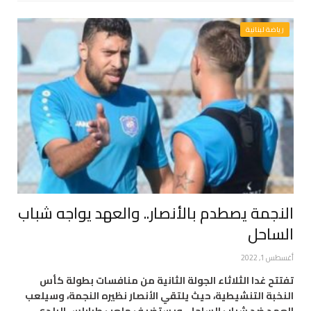
رياضة لبنانية
النجمة يصطدم بالأنصار.. والعهد يواجه شباب
الساحل
أغسطس 1, 2022
تفتتح غدا الثلاثاء الجولة الثانية من منافسات بطولة كأس
النخبة التنشيطية، حيث يلتقي الأنصار نظيره النجمة، وسيلعب
العهد ضد شباب الساحل. ويستضيف ملعب طرابلس البلدي