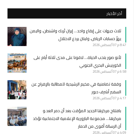
أخر الأخبار
ثلاث جبهات على إيقاع واحد… إيران تُربك واشنطن، واليمن
يهزّ حسابات الرياض، ولبنان يردع الاحتلال
8:47 م
07 أغسطس 2026
لأنو صور بتحب الحياة… لاقونا على مدى ثلاثة أيام على
الكورنيش البحري الجنوبي
6:58 م
07 أغسطس 2026
وقفة تضامنية في مخيم الرشيدية للمطالبة بالإفراج عن
السفير أشرف دبور
4:17 م
07 أغسطس 2026
بافتتاح مركزها الجديد المؤقت بعد أن دمر العد.و
مركزها… مجموعة البازورية الإعلامية الاجتماعية تؤكد
أن الرسالة أقوى من الدمار
4:09 م
07 أغسطس 2026