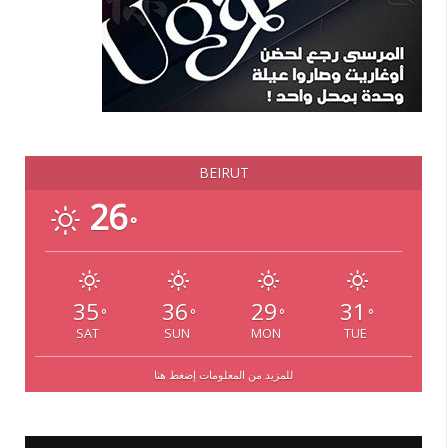
BEIRUT
26
°
35
36
29
31
°
°
°
°
SAT
SUN
MON
TUE
للمزيد من المعلومات إضغط هنا