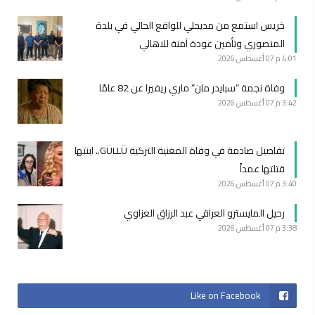
خريس استمع من مديحلي للواقع الحالي في بلدة
المنصوري وتأمين عودة آمنة للاهالي
4:01 م
07 أغسطس 2026
وفاة نجمة “سبايدر مان” ماري ريفيرا عن 82 عامًا
3:42 م
07 أغسطس 2026
تفاصيل صادمة في وفاة المغنية التركية GÜLLÜ.. ابنتها
قتلتها عمداً
3:40 م
07 أغسطس 2026
رحيل المايسترو العراقي عبد الرزاق العزاوي
3:38 م
07 أغسطس 2026
Like on Facebook