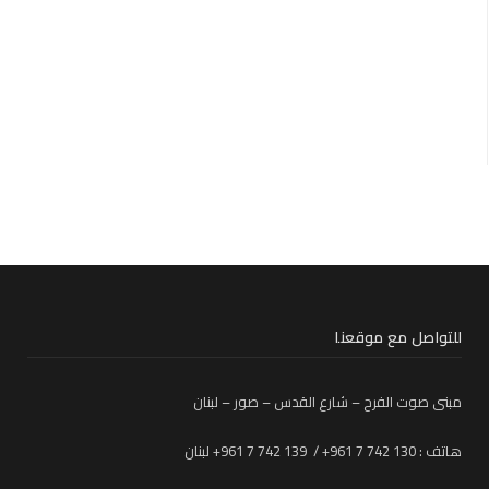
للتواصل مع موقعنا
مبنى صوت الفرح – شارع القدس – صور – لبنان
هاتف : 130 742 7 961+ / 139 742 7 961+ لبنان