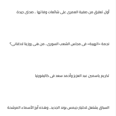
أول تعليق من صفية العمري على شائعات وفاتها .. صحتي جيدة
نجمة «الهيبة» في مجلس الشعب السوري.. من هي روزينا لاذقاني؟
تكريم ياسمين عبد العزيز وأحمد سعد فى كاليفورنيا
السباق يشتعل لاختيار جيمس بوند الجديد.. وهذه أبرز الأسماء المرشحة