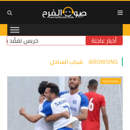
أخبار عاجلة
خريس تفقّد مركز الض
BROWSING:
شباب الساحل
رياضة لبنانية