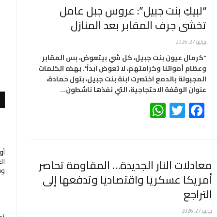
“لبيكِ بنت جبيل”: عروس جبل عامل
تخشى جرف المقابر بعد المنازل
يوليو 27, 2026
“كرمال عيون بنت جبيل، كل شي بيتعوض، بس المقابر
وعظام أمواتنا وكرامتهم، لا تعوض ابداً”. بهذه الكلمات
المجبولة بالدمع اختصرت ابنة بنت جبيل، بتول حمادة،
عنوان الوقفة الاحتجاجية، التي نفذها ناشطون…
WhatsApp
Twitter
Facebook
أو
معادلات النار الجديدة… المقاومة تحاصر
ال
وف
أمريكا عسكريًا واقتصاديًا وتدفعها إلى
التراجع
يوليو 27, 2026
تك