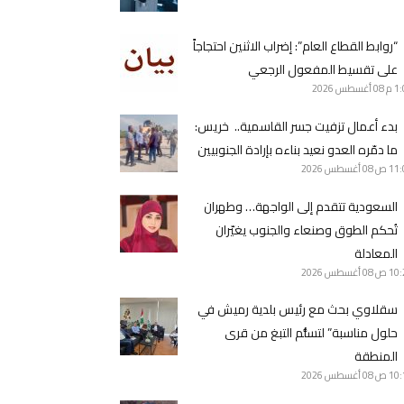
“روابط القطاع العام”: إضراب الاثنين احتجاجاً
على تقسيط المفعول الرجعي
1 م
08 أغسطس 2026
بدء أعمال تزفيت جسر القاسمية.. خريس:
ما دمّره العدو نعيد بناءه بإرادة الجنوبيين
11 ص
08 أغسطس 2026
السعودية تتقدم إلى الواجهة… وطهران
تُحكم الطوق وصنعاء والجنوب يغيّران
المعادلة
10 ص
08 أغسطس 2026
سقلاوي بحث مع رئيس بلدية رميش في
حلول مناسبة” لتسلُّم التبغ من قرى
المنطقة
10 ص
08 أغسطس 2026