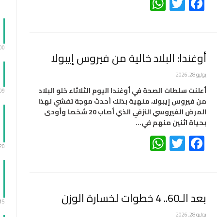
WhatsApp
Twitter
Facebook
:00
أوغندا: البلاد خالية من فيروس إيبولا
يوليو 28, 2026
أعلنت ​سلطات الصحة ‌في أوغندا اليوم ​الثلاثاء ​خلو البلاد
:09
من فيروس ⁠إيبولا، ​منهية بذلك ​أحدث موجة تفشي لهذا
المرض ​الفيروسي ​النزفي الذي أصاب ‌20 ⁠شخصا وأودى
بحياة اثنين منهم ​في…
WhatsApp
Twitter
Facebook
:20
بعد الـ60.. 4 خطوات لخسارة الوزن
:15
يوليو 28, 2026