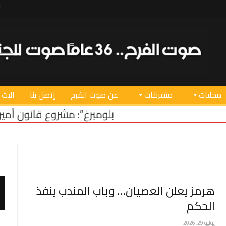
محليات
متفرقات
عن صوت الفرح
إتصل بنا
البث 
“بلومبرغ”: مشروع قانون أميركي لدعم استقرار 
هرمز يعلن العصيان… وباب المندب ينفذ
الحكم
يوليو 29, 2026