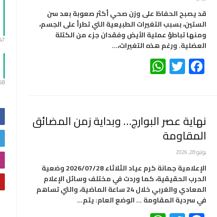
قد يصبح الحفاظ على وزن صحي أكثر صعوبة بعد سن
الستين، بسبب التغيرات الطبيعية التي تطرأ على الجسم،
ومنها تباطؤ عملية الأيض وفقدان جزء من الكتلة
:47
العضلية. ورغم هذه التغيرات،…
WhatsApp
Twitter
Facebook
:58
نهاية عصر البوارج… وبداية زمن المضائق
المقاومة
يوليو 28, 2026
الإعلامية جمانة كرم عياد الثلاثاء 2026/07/28 وضعية
الحرب الحقيقية، كما وردت في مختلف وسائل الإعلام
المعادي والغربي خلال 24 ساعة الماضية، والتي تساهم
في سردية المقاومة … الوضع العام: يتم…