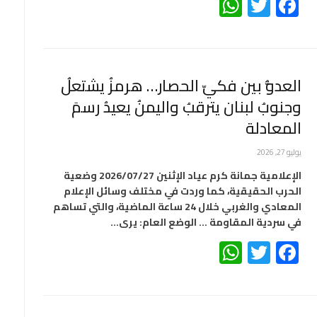
WhatsApp
Twitter
Facebook
العدوُّ بين فكيّ الحصار… هرمزُ يشتعلُ
وجنوبُ لبنان يترقبُ واليمنُ يعيدُ رسمَ
المعادلة
يوليو 27, 2026
الإعلامية جمانة كرم عياد الإثنين 2026/07/27 وضعية
الحرب الحقيقية، كما وردت في مختلف وسائل الإعلام
المعادي والغربي خلال 24 ساعة الماضية، والتي تساهم
في سردية المقاومة … الوضع العام: يرى…
WhatsApp
Twitter
Facebook