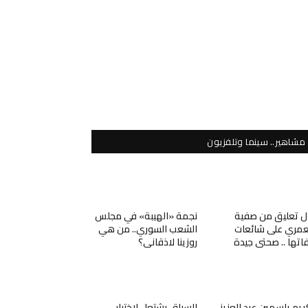
مشاهير.. سينما وتلفزيون
ل تعليق من صفية
نجمة «الهيبة» في مجلس
عمري على شائعات
الشعب السوري.. من هي
اتها .. صحتي جيدة
روزينا لاذقاني؟
ريم ياسمين عبد العزيز
السباق يشتعل لاختيار