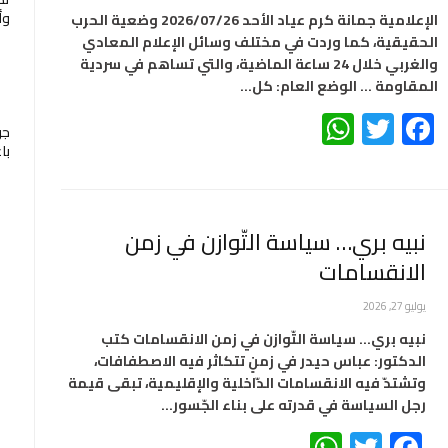
وأ
الإعلامية جمانة كرم عياد الأحد 2026/07/26 وضعية الحرب
الحقيقية، كما وردت في مختلف وسائل الإعلام المعادي
والغربي خلال 24 ساعة الماضية، والتي تساهم في سردية
المقاومة … الوضع العام: كل…
WhatsApp
Twitter
Facebook
جو
با
نبيه بري… سياسة التّوازن في زمن
الانقسامات
يوليو 27, 2026
نبيه بري… سياسة التّوازن في زمن الانقسامات كتب
الدكتور: عباس حيدر في زمنٍ تتكاثر فيه الاصطفافات،
وتشتدّ فيه الانقسامات الدّاخلية والإقليمية، تبقى قيمة
رجل السياسة في قدرته على بناء الجّسور…
WhatsApp
Twitter
Facebook