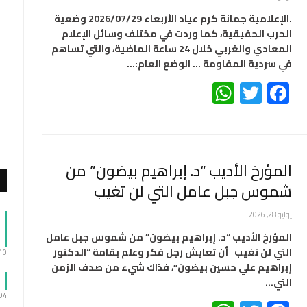
.الإعلامية جمانة كرم عياد الأربعاء 2026/07/29 وضعية
الحرب الحقيقية، كما وردت في مختلف وسائل الإعلام
المعادي والغربي خلال 24 ساعة الماضية، والتي تساهم
في سردية المقاومة … الوضع العام:…
WhatsApp
Twitter
Facebook
المؤرخ الأديب “د. إبراهيم بيضون” من
شموس جبل عامل التي لن تغيب
يوليو 28, 2026
المؤرخ الأديب “د. إبراهيم بيضون” من شموس جبل عامل
التي لن تغيب أن تعايش رجل فكر وعلم بقامة “الدكتور
:10
إبراهيم علي حسين بيضون”، فذاك شيء من صدف الزمن
التي…
:04