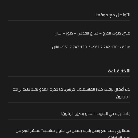
للتواصل مع موقعنا
مبنى صوت الفرح – شارع القدس – صور – لبنان
هاتف : 130 742 7 961+ / 139 742 7 961+ لبنان
الأكثر قراءة
بدء أعمال تزفيت جسر القاسمية.. خريس: ما دمّره العدو نعيد بناءه بإرادة
الجنوبيين
إبادة بيئية في الجنوب: العدو يسرق الزيتون!
سقلاوي بحث مع رئيس بلدية رميش في حلول مناسبة” لتسلُّم التبغ من
قرى المنطقة