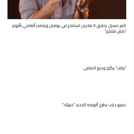
تامر حسني يحقق 5 ملايين استماع في يومين ويتصدر أنغامي بألبوم
“مش هتكرر”
“بياف” يكرّم وديع الصافي
عمرو دياب يطرح ألبومه الجديد “حبيتِك”