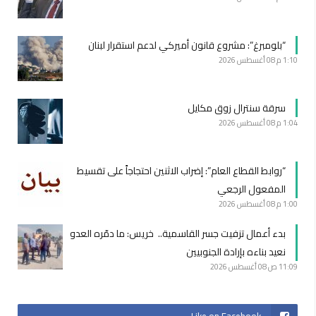
“بلومبرغ”: مشروع قانون أميركي لدعم استقرار لبنان
1:10 م
08 أغسطس 2026
سرقة سنترال زوق مكايل
1:04 م
08 أغسطس 2026
“روابط القطاع العام”: إضراب الاثنين احتجاجاً على تقسيط
المفعول الرجعي
1:00 م
08 أغسطس 2026
بدء أعمال تزفيت جسر القاسمية.. خريس: ما دمّره العدو
نعيد بناءه بإرادة الجنوبيين
11:09 ص
08 أغسطس 2026
Like on Facebook