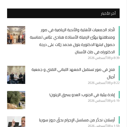
أخر الأخبار
اتّحاد الجمعيات الأهلية والأندية الرياضية في صور
ومنطقتها يهنّئ الزميلة الأستاذة هنادي عبّاس لمناسبة
حصول ابنتها الدكتورة بتول محمد زيّات على درجة
الدكتوراه في طبّ الأسنان
8:39 م
08 أغسطس 2026
فتح في صور تستقبل المعهد اللبناني التقني و جمعية
أجيال
8:22 م
08 أغسطس 2026
إبادة بيئية في الجنوب: العدو يسرق الزيتون!
6:19 م
08 أغسطس 2026
أرسلان: نحذّر من مسلسل الإجرام بحقّ دروز سوريا
1:59 م
08 أغسطس 2026