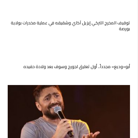
توقيف المخرج التركي إيزيل آكاي وشقيقه في عملية مخدرات بولاية
بورصة
أبو«وديع» مجدداً.. أول تعليق لجورج وسوف بعد ولادة حفيده