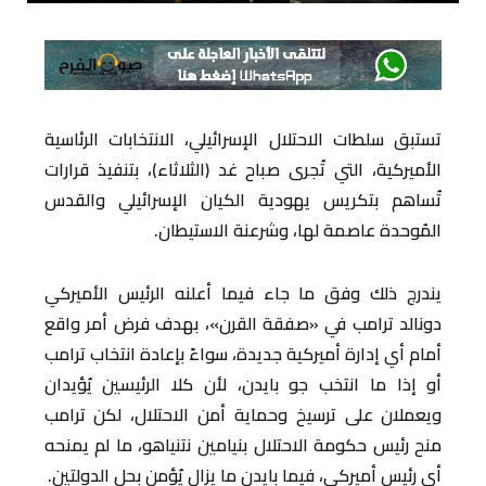
تستبق سلطات الاحتلال الإسرائيلي، الانتخابات الرئاسية
الأميركية، التي تُجرى صباح غد (الثلاثاء)، بتنفيذ قرارات
تُساهم بتكريس يهودية الكيان الإسرائيلي والقدس
المُوحدة عاصمة لها، وشرعنة الاستيطان.
يندرج ذلك وفق ما جاء فيما أعلنه الرئيس الأميركي
دونالد ترامب في «صفقة القرن»، بهدف فرض أمر واقع
أمام أي إدارة أميركية جديدة، سواءً بإعادة انتخاب ترامب
أو إذا ما انتخب جو بايدن، لأن كلا الرئيسين يُؤيدان
ويعملان على ترسيخ وحماية أمن الاحتلال، لكن ترامب
منح رئيس حكومة الاحتلال بنيامين نتنياهو، ما لم يمنحه
أي رئيس أميركي، فيما بايدن ما يزال يُؤمن بحل الدولتين.