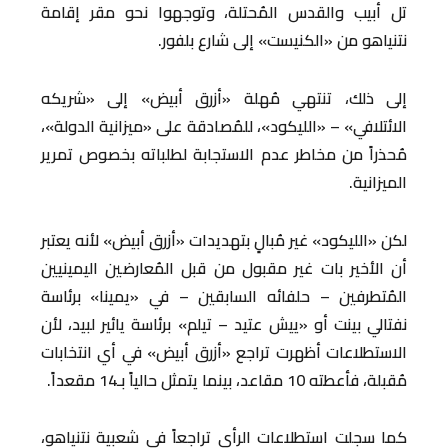
تل أبيب والقدس المُحتلة، وتوجهوا نحو مقر إقامة
نتنياهو من «الكنيست» إلى شارع بلفور.
إلى ذلك، تنتهي مُهلة «أزرق أبيض» إلى «شريكه
الائتلافي» – «الليكود»، للمُصادقة على «ميزانية الدولة»،
مُحذراً من مخاطر عدم الاستجابة لطلباته بخصوص تمرير
الميزانية.
لكن «الليكود» غير مُبالٍ بتهديدات «أزرق أبيض» لأنه يعتبر
أن الأخير بات غير مقبول من قبل المُعارضين اليمينيين
المُتطرفين – حلفائه السابقين – في «يمينا» برئاسة
نفتالي بينت أو «ييش عتيد – تيلم» برئاسة يائير لبيد، لأن
الاستطلاعات أظهرت تراجع «أزرق أبيض» في أي انتخابات
مُقبلة، فأعطته 10 مقاعد، بينما يتمثل حالياً بـ14 مقعداً.
كما سجلت استطلاعات الرأي تراجعاً في شعبية نتنياهو،