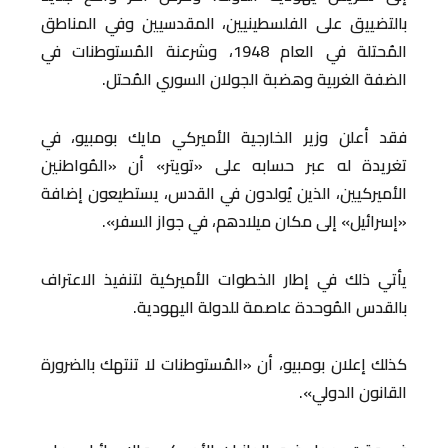
بالتضييق على الفلسطينيين، المقدسيين وفي المناطق
المُحتلة في العام 1948، وشرعنة المُستوطنات في
الضفة الغربية وهضبة الجولان السوري المُحتل.
فقد أعلن وزير الخارجية الأميركي مايك بومبيو، في
تغريدة له عبر حسابه على «تويتر» أن «المُواطنين
الأميركيين، الذين يُولدون في القدس، يستطيعون إضافة
«إسرائيل» إلى مكان ميلادهم، في جواز السفر».
يأتي ذلك في إطار الخطوات الأميركية لتنفيذ الاعتراف
بالقدس المُوحدة عاصمة للدولة اليهودية.
كذلك إعلان بومبيو، أن «المُستوطنات لا تنتهك بالضرورة
القانون الدولي».