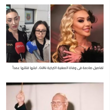
تفاصيل صادمة في وفاة المغنية التركية Güllü.. ابنتها قتلتها عمداً