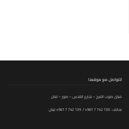
للتواصل مع موقعنا
مبنى صوت الفرح – شارع القدس – صور – لبنان
هاتف : 130 742 7 961+ / 139 742 7 961+ لبنان