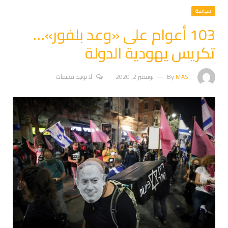
سياسة
103 أعوام على «وعد بلفور»…
تكريس يهودية الدولة
MAS
By
نوفمبر 2, 2020
لا توجد تعليقات