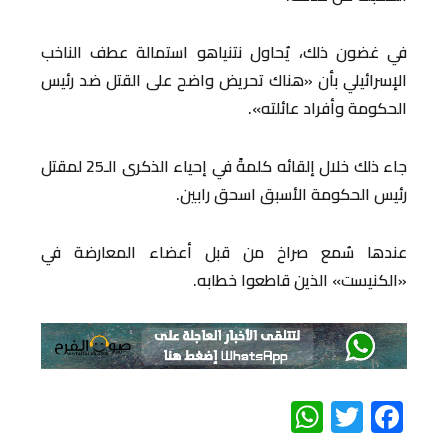
في غضون ذلك، يُحاول نتنياهو استمالة عطف الناخب
الإسرائيلي بأن «هناك تحريض واضح على القتل ضد رئيس
الحكومة وأفراد عائلته».
جاء ذلك خلال إلقائه كلمةً في إحياء الذكرى الـ25 لمقتل
رئيس الحكومة الأسبق اسحق رابين.
عندها سُمع صراخ من قبل أعضاء المعارضة في
«الكنيست» الذين قاطعوا خطابه.
WhatsApp
Twitter
Facebook