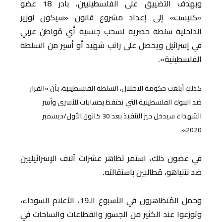
وبهدف التضييق على الفلسطينيين، بادر 18 عضو
«كنيست» إلى إعداد مشروع قانون «سيكون لوزير
الداخلية سلطة حصرية لسحب جنسية أي مُواطن عربي
في إسرائيل ويحصل على راتب شهيد أو أسير من السلطة
الفلسطينية».
كذلك أبلغت حكومة الاحتلال، السلطة الفلسطينية، بأن «القرار
ضد البنوك الفلسطينية التي تحتفظ بحسابات للأسرى وأسر
الشهداء سيدخل حيز التنفيذ بعد 30 كانون الأول/ديسمبر
2020».
في غضون ذلك، استمر تظاهر عشرات آلاف الإسرائيليين
ضد نتنياهو، مُطالبين باستقالته.
وحمل المُتظاهرون في الأسبوع الـ19، الأعلام السوداء،
وتوزعوا عند الكثير من الجسور والقطاعات والساحات في