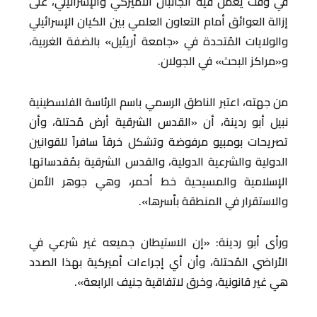
في وقت يعمل فيه الجانبان الأميركي والإسرائيلي، على
إزالة العوائق أمام التعاون العلمي بين الكيان الإسرائيلي
والولايات المُتحدة في «جامعة أريئيل» بالضفة الغربية،
و«مراكز البحث» في الجولان.
من جهته، اعتبر الناطق الرسمي باسم الرئاسة الفلسطينية
نبيل أبو ردينة، أن «القدس الشرقية أرض مُحتلة، وأن
تصريحات بومبيو مرفوضة وتشكل خرقاً سافراً للقوانين
الدولية والشرعية الدولية، والقدس الشرقية بمُقدساتها
الإسلامية والمسيحية خط أحمر، وهي جوهر الأمن
والاستقرار في المنطقة بأسرها».
ورأى أبو ردينة: «إن الاستيطان جميعه غير شرعي في
الأراضي المُحتلة، وأن أي إجراءات أميركية بهذا الصدد
هي غير قانونية، وخرق لاتفاقية جنيف الرابعة».