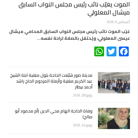
الموت يغيّب نائب رئيس مجلس النواب السابق
ميشال المعلولي
أغسطس 5, 2026
غيّب الموت نائب رئيس مجلس النواب السابق المحامي ميشال
عيسى المعلولي، ويُحتفل بالصلاة لراحة نفسه…
WhatsApp
Twitter
Facebook
مدينة صور شيّعت الحاجة بتول مغنية ابنة الشيخ
عبد الكريم مغنية وأرملة المرحوم الحاج راشد
أحمد بيطار
يوليو 28, 2026
وفاة الحاجة الهام محي الدين (أم محمود أبو
صالح)
يوليو 24, 2026