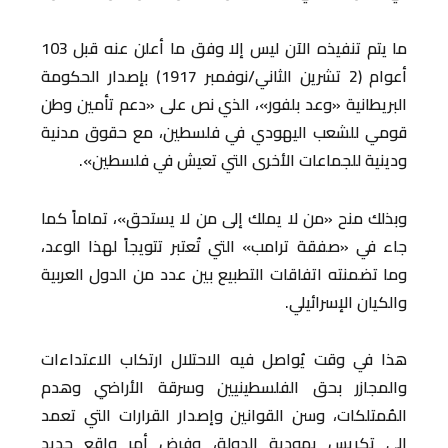
ما يتم تنفيذه الآن ليس إلا وفق ما أعلن عنه قبل 103
أعوام (2 تشرين الثاني/نوفمبر 1917) بإصدار الحكومة
البريطانية «وعد بلفور»، الذي نص على «دعم تأمين وطن
قومي للشعب اليهودي في فلسطين، مع حقوق مدنية
ودينية للجماعات الأخرى التي تعيش في فلسطين».
وبذلك منح «من لا يملك إلى من لا يستحق»، تماماً كما
جاء في «صفقة ترامب» التي تُعتبر تتويجاً لهذا الوعد،
وما تضمنته اتفاقات التطبيع بين عدد من الدول العربية
والكيان الإسرائيلي.
هذا في وقت يُواصل فيه الاحتلال ارتكاب الاعتداءات
والمجازر بحق الفلسطينيين وسرقة الأراضي وهدم
المُمتلكات، وسن القوانين وإصدار القرارات التي تعمد
إلى تكريس يهودية الدولة، وفرض أمر واقع جديد