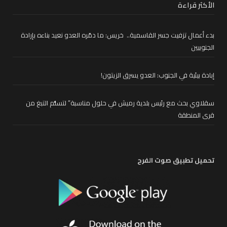
الأكثر قراءة
بدء أعمال تزفيت جسر القاسمية.. خريس: ما دمّره العدو نعيد بناءه بإرادة
الجنوبيين
إبادة بيئية في الجنوب: العدو يسرق الزيتون!
سقلاوي بحث مع رئيس بلدية رميش في حلول مناسبة” لتسلُّم التبغ من
قرى المنطقة
تحميل تطبيق صوت الفرح