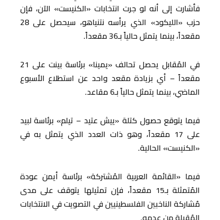
فأشارت إلى أنه لو جرت انتخابات «الكنيست» الآن، فإن
حزب «الليكود» الذي يرأسه نتنياهو، سيحصل على 28
مقعداً، بينما يتمثل حالياً بـ36 مقعداً.
في المُقابل يحصل تحالف «يمينا» برئاسة بينت على 21
مقعداً – أي بزيادة مقعد واحد عن استطلاع الأسبوع
الماضي، بينما يتمثل حالياً بـ6 مقاعد.
فيما يتوقع حصول كتلة «ييش عتيد – تيلم» برئاسة لبيد
على 17 مقعداً، وهو ذات العدد الذي يتمثل به في
«الكنيست» الحالية.
فيما «القائمة العربية المُشتركة» برئاسة أيمن عودة
المُتمثلة بـ15 مقعداً، فإن تمثيلها يتوقف على مدى
مُشاركة الناخبين الفلسطينيين في التصويت في الانتخابات
المُقبلة من عدمه.