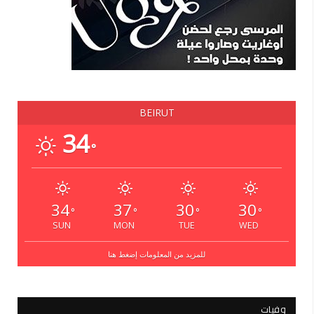
BEIRUT
34
°
34
37
30
30
°
°
°
°
SUN
MON
TUE
WED
للمزيد من المعلومات إضغط هنا
وفيات