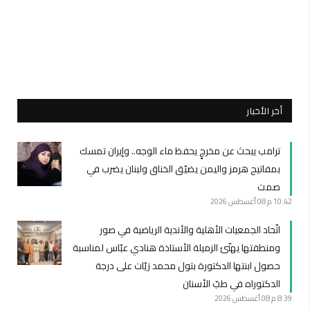
أخر الأخبار
ترامب يبحث عن مخرجٍ يحفظ ماء الوجه.. وإيران تمسك
بمفاتيح هرمز واليمن يضيّق الخناق ولبنان يضرب في
صمت
10:42 م
08 أغسطس 2026
اتّحاد الجمعيات الأهلية والأندية الرياضية في صور
ومنطقتها يهنّئ الزميلة الأستاذة هنادي عبّاس لمناسبة
حصول ابنتها الدكتورة بتول محمد زيّات على درجة
الدكتوراه في طبّ الأسنان
8:39 م
08 أغسطس 2026