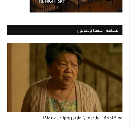
مشاهير.. سينما وتلفزيون
وفاة نجمة “سبايدر مان” ماري ريفيرا عن 82 عامًا