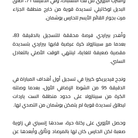
واقترب الأزوري من فك الاشتباك، وفي الدقيقة 71، أطلق
البديل لوكاتيلي تسديدة قوية من خارج منطقة الجزاء
مرت بجوار القائم الأيسر للحارس بوشمان.
وأهدر بيراردي فرصة محققة للتسجيل بالدقيقة 83،
بعدما مرر سبينازولا كرة عرضية قابها بيراردي بتسديدة
مقصية ضعيفة للغاية، لينتهي الوقت الأصلي بالتعادل
السلبي.
ونجح فيديريكو كييزا في تسجيل أول أهداف المباراة في
الدقيقة 95 من الشوط الإضافي الأول، بعدما وصلته
الكرة من سبينازولا على حدود منطقة الست ياردات
ليطلق تسديدة قوية لم يتمكن بوشمان من التصدي لها.
وحصل الأزوري على ركلة حرة، سددها إنسيني في زاوية
صعبة لكن الحارس كان لها بالمرصاد وتألق وأبعدها عن