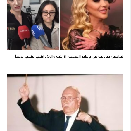
تفاصيل صادمة في وفاة المغنية التركية Güllü.. ابنتها قتلتها عمداً