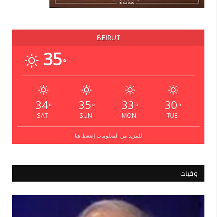
BEIRUT
35
°
34
35
33
30
°
°
°
°
SAT
SUN
MON
TUE
للمزيد من المعلومات إضغط هنا
وفيات