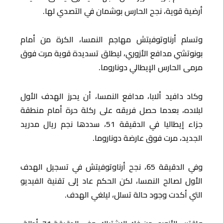
أرضية قوية، نجح الحارس بوشمان في التصدي لها.
وتسلم أرناوتوفيتش مهاجم النمسا، الكرة من أمام
بونوتشي مدافع الأزوري، ليطلق تسديدة قوية مرت فوق
مرمى الحارس الإيطالي دوناروما.
وكاد دافيد ألابا، مدافع النمسا، أن يحرز الهدف الأول
لبلاده، بعدما حصل فريقه على ركلة حرة أمام منطقة
جزاء إيطاليا في الدقيقة 51، سددها نجم ريال مدريد
الجديد، مرت فوق عارضة دوناروما.
وفي الدقيقة 65، نجح أرناوتوفيتش في تسجيل الهدف
الأول لصالح النمسا، لكن الحكم عاد إلى تقنية الفيديو
التي أكدت وجود حالة تسلل، ليلغي الهدف.