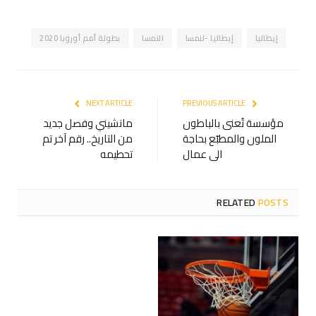
إيطاليا
إيطاليا -لنمسا
النمسا
بطولة أمم أوروبا 2020
NEXT ARTICLE
PREVIOUS ARTICLE
مؤسسة تُعنى بالباطون
مانشيني وفصل جديد
الملون والمطبّع بحاجة
من التاريخ.. رقم آخر تم
الى عمال
تحطيمه
RELATED
POSTS