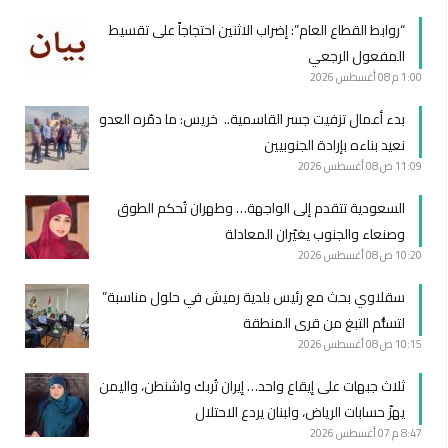
“روابط القطاع العام”: إضراب الاثنين احتجاجاً على تقسيط
المفعول الرجعي
1:00 م
08 أغسطس 2026
بدء أعمال تزفيت جسر القاسمية.. خريس: ما دمّره العدو
نعيد بناءه بإرادة الجنوبيين
11:09 ص
08 أغسطس 2026
السعودية تتقدم إلى الواجهة… وطهران تُحكم الطوق
وصنعاء والجنوب يغيّران المعادلة
10:20 ص
08 أغسطس 2026
سقلاوي بحث مع رئيس بلدية رميش في حلول مناسبة”
لتسلُّم التبغ من قرى المنطقة
10:15 ص
08 أغسطس 2026
ثلاث جبهات على إيقاع واحد… إيران تُربك واشنطن، واليمن
يهزّ حسابات الرياض، ولبنان يردع الاحتلال
8:47 م
07 أغسطس 2026