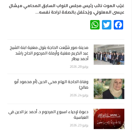
غيّب الموت نائب رئيس مجلس النواب السابق المحامي ميشال
عيسى المعلولي، ويُحتفل بالصلاة لراحة نفسه…
WhatsApp
Twitter
Facebook
مدينة صور شيّعت الحاجة بتول مغنية ابنة الشيخ
عبد الكريم مغنية وأرملة المرحوم الحاج راشد
أحمد بيطار
يوليو 28, 2026
وفاة الحاجة الهام محي الدين (أم محمود أبو
صالح)
يوليو 24, 2026
دعوة لإحياء اسبوع المرحوم د. أحمد عز الدين في
العباسية
يوليو 23, 2026