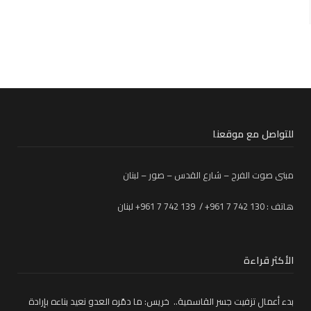
للتواصل مع موقعنا
مبنى صوت الفرح – شارع القدس – صور – لبنان
هاتف : 130 742 7 961+ / 139 742 7 961+ لبنان
الأكثر قراءة
بدء أعمال تزفيت جسر القاسمية.. خريس: ما دمّره العدو نعيد بناءه بإرادة