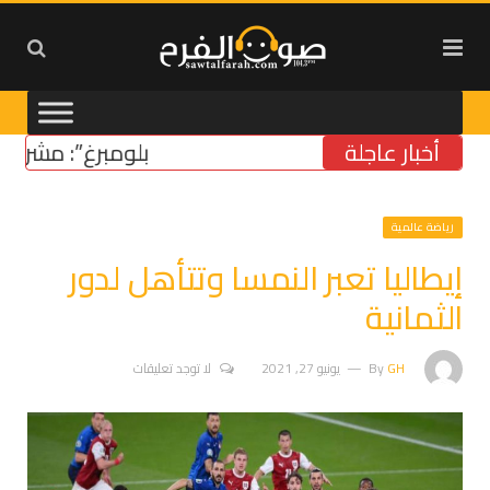
أخبار عاجلة
“بلومبرغ”: مشروع قانون
رياضة عالمية
إيطاليا تعبر النمسا وتتأهل لدور
الثمانية
GH
By
يونيو 27, 2021
لا توجد تعليقات