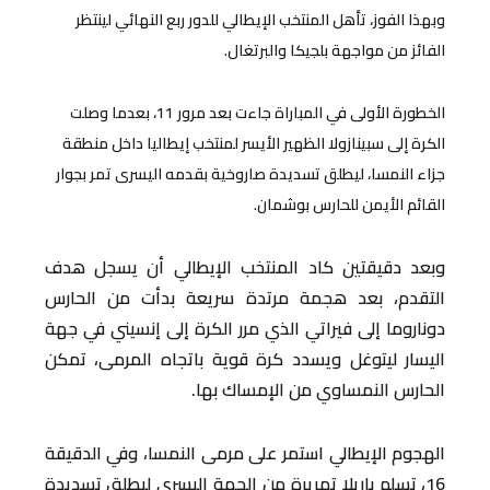
وبهذا الفوز، تأهل المنتخب الإيطالي للدور ربع النهائي لينتظر
الفائز من مواجهة بلجيكا والبرتغال.
الخطورة الأولى في المباراة جاءت بعد مرور 11، بعدما وصلت
الكرة إلى سبينازولا الظهير الأيسر لمنتخب إيطاليا داخل منطقة
جزاء النمسا، ليطلق تسديدة صاروخية بقدمه اليسرى تمر بجوار
القائم الأيمن للحارس بوشمان.
وبعد دقيقتين كاد المنتخب الإيطالي أن يسجل هدف
التقدم، بعد هجمة مرتدة سريعة بدأت من الحارس
دوناروما إلى فيراتي الذي مرر الكرة إلى إنسيني في جهة
اليسار ليتوغل ويسدد كرة قوية باتجاه المرمى، تمكن
الحارس النمساوي من الإمساك بها.
الهجوم الإيطالي استمر على مرمى النمسا، وفي الدقيقة
16، تسلم باريلا تمريرة من الجهة اليسرى ليطلق تسديدة