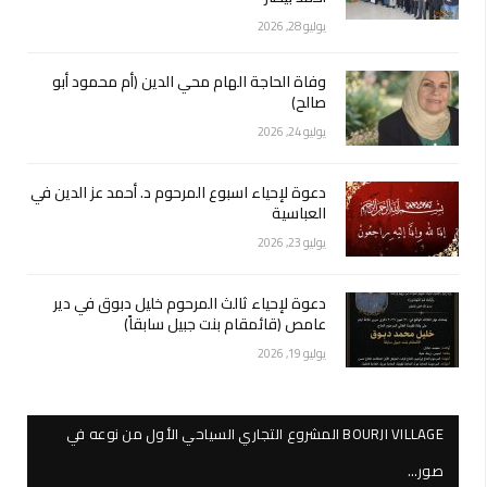
يوليو 28, 2026
وفاة الحاجة الهام محي الدين (أم محمود أبو
صالح)
يوليو 24, 2026
دعوة لإحياء اسبوع المرحوم د. أحمد عز الدين في
العباسية
يوليو 23, 2026
دعوة لإحياء ثالث المرحوم خليل دبوق في دير
عامص (قائمقام بنت جبيل سابقاً)
يوليو 19, 2026
BOURJI VILLAGE المشروع التجاري السياحي الأول من نوعه في
صور…