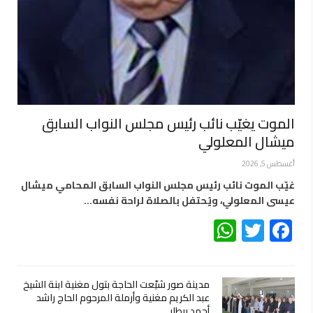
الموت يغيّب نائب رئيس مجلس النواب السابق
ميشال المعلولي
أغسطس 5, 2026
غيّب الموت نائب رئيس مجلس النواب السابق المحامي ميشال
عيسى المعلولي، ويُحتفل بالصلاة لراحة نفسه…
WhatsApp
Twitter
Facebook
مدينة صور شيّعت الحاجة بتول مغنية ابنة الشيخ
عبد الكريم مغنية وأرملة المرحوم الحاج راشد
أحمد بيطار