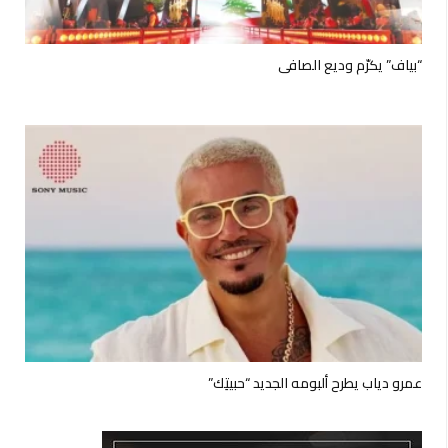
“بياف” يكرّم وديع الصافي
عمرو دياب يطرح ألبومه الجديد “حبيتِك”