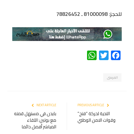
للحجز: 81000098 ـ 78826452
WhatsApp
Twitter
Facebook
المرسى
NEXT ARTICLE
PREVIOUS ARTICLE
التحية لحركة “فتح”
بايدن في مستهل قمته
وقوات الامن الوطني
مع بوتين: اللقاء
المباشر أفضل دائما