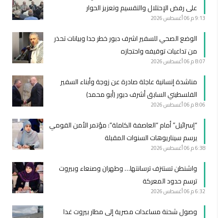
على رفض الإحتلال والتقسيم وتعزيز الحوار
9:13 م
06 أغسطس 2026
الوضع الصحي للسفير اشرف دبور خطر جدا وبيانات تحذر
من تداعيات توقيفه واحتجازه
8:07 م
06 أغسطس 2026
مناشدة إنسانية عاجلة صادرة عن زوجة وأبناء السفير
الفلسطيني السابق أشرف دبور (أبو محمد)
8:06 م
06 أغسطس 2026
“إسرائيل” أمام “العاصفة الكاملة”: مؤتمر الأمن القومي
يرسم سيناريوهات السنوات المقبلة
6:38 م
06 أغسطس 2026
واشنطن تستنزف ترسانتها… وطهران وصنعاء وبيروت
ترسم حدود المعركة
6:32 م
06 أغسطس 2026
وصول شحنة مساعدات مصرية إلى مطار بيروت غدا