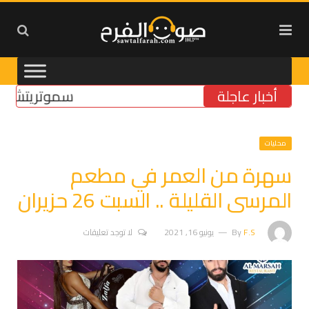
أخبار عاجلة
سموتريتش: بقاء “
محليات
سهرة من العمر في مطعم
المرسى القليلة .. السبت 26 حزيران
F.S
By
يونيو 16, 2021
لا توجد تعليقات