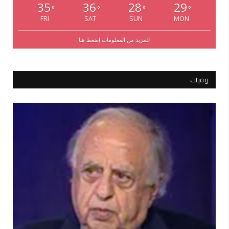
35
36
28
29
°
°
°
°
FRI
SAT
SUN
MON
للمزيد من المعلومات إضغط هنا
وفيات