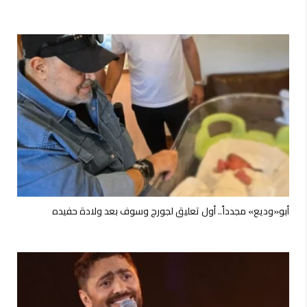
أبو«وديع» مجدداً.. أول تعليق لجورج وسوف بعد ولادة حفيده