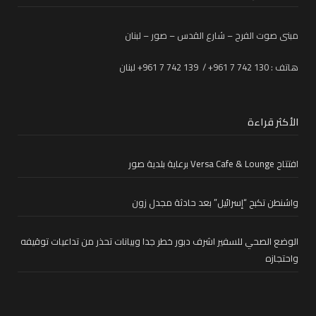
مبنى صوت الفرح – شارع القدس – صور – لبنان
هاتف : 130 742 7 961+ / 139 742 7 961+ لبنان
الأكثر قراءة
افتتاح Versa Cafe & Lounge برعاية بلدية صور
واشنطن تكبح “إسرائيل” بعد حادثة مجدل زون
الوضع الصحي للسفير اشرف دبور خطر جدا وبيانات تحذر من تداعيات توقيفه
واحتجازه