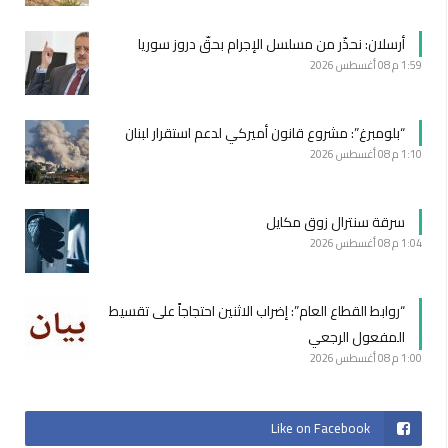
أرسلان: نحذّر من مسلسل الإجرام بحقّ دروز سوريا
1:59 م
08 أغسطس 2026
“بلومبرغ”: مشروع قانون أميركي لدعم استقرار لبنان
1:10 م
08 أغسطس 2026
سرقة سنترال زوق مكايل
1:04 م
08 أغسطس 2026
“روابط القطاع العام”: إضراب الاثنين احتجاجاً على تقسيط
المفعول الرجعي
1:00 م
08 أغسطس 2026
Like on Facebook