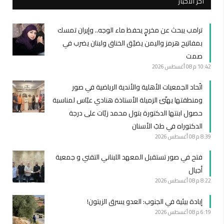
أخر الأخبار
ترامب يبحث عن مخرجٍ يحفظ ماء الوجه.. وإيران تمسك
بمفاتيح هرمز واليمن يضيّق الخناق ولبنان يضرب في
صمت
10:42 م
08 أغسطس 2026
اتّحاد الجمعيات الأهلية والأندية الرياضية في صور
ومنطقتها يهنّئ الزميلة الأستاذة هنادي عبّاس لمناسبة
حصول ابنتها الدكتورة بتول محمد زيّات على درجة
الدكتوراه في طبّ الأسنان
8:39 م
08 أغسطس 2026
فتح في صور تستقبل المعهد اللبناني التقني و جمعية
أجيال
8:22 م
08 أغسطس 2026
إبادة بيئية في الجنوب: العدو يسرق الزيتون!
6:19 م
08 أغسطس 2026