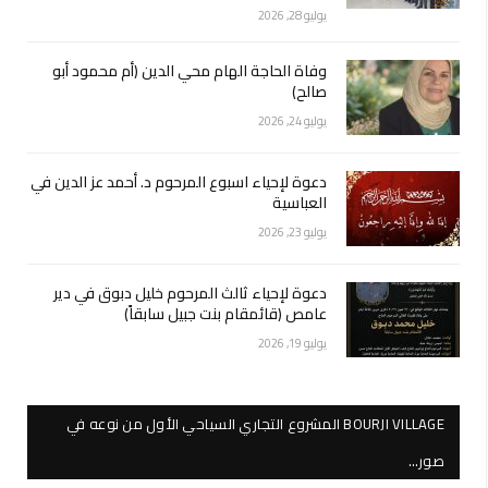
يوليو 28, 2026
وفاة الحاجة الهام محي الدين (أم محمود أبو
صالح)
يوليو 24, 2026
دعوة لإحياء اسبوع المرحوم د. أحمد عز الدين في
العباسية
يوليو 23, 2026
دعوة لإحياء ثالث المرحوم خليل دبوق في دير
عامص (قائمقام بنت جبيل سابقاً)
يوليو 19, 2026
BOURJI VILLAGE المشروع التجاري السياحي الأول من نوعه في
صور…