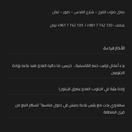
مبنى صوت الفرح – شارع القدس – صور – لبنان
هاتف : 130 742 7 961+ / 139 742 7 961+ لبنان
الأكثر قراءة
بدء أعمال تزفيت جسر القاسمية.. خريس: ما دمّره العدو نعيد بناءه بإرادة
الجنوبيين
إبادة بيئية في الجنوب: العدو يسرق الزيتون!
سقلاوي بحث مع رئيس بلدية رميش في حلول مناسبة” لتسلُّم التبغ من
قرى المنطقة