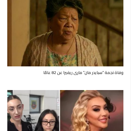
وفاة نجمة “سبايدر مان” ماري ريفيرا عن 82 عامًا