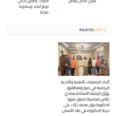
قوى الأمن توضح..
أميركا.. إطلاق نار في
لونغ آيلاند وسقوط
ضحايا
RELATED
POSTS
اتّحاد الجمعيات الأهلية والأندية
الرياضية في صور ومنطقتها
يهنّئ الزميلة الأستاذة هنادي
عبّاس لمناسبة حصول ابنتها
الدكتورة بتول محمد زيّات على
درجة الدكتوراه في طبّ الأسنان