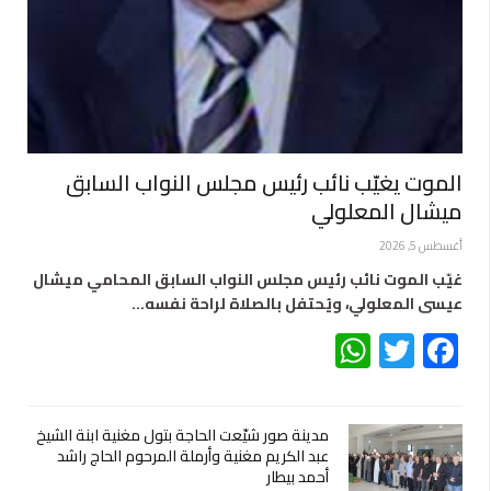
الموت يغيّب نائب رئيس مجلس النواب السابق
ميشال المعلولي
أغسطس 5, 2026
غيّب الموت نائب رئيس مجلس النواب السابق المحامي ميشال
عيسى المعلولي، ويُحتفل بالصلاة لراحة نفسه…
WhatsApp
Twitter
Facebook
مدينة صور شيّعت الحاجة بتول مغنية ابنة الشيخ
عبد الكريم مغنية وأرملة المرحوم الحاج راشد
أحمد بيطار