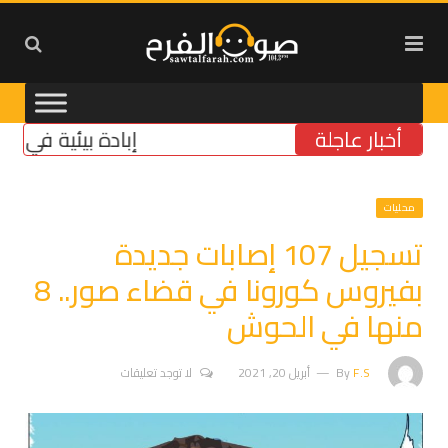
أخبار عاجلة
إبادة بيئية في الجنوب: 
محليات
تسجيل 107 إصابات جديدة
بفيروس كورونا في قضاء صور.. 8
منها في الحوش
F.S
By
أبريل 20, 2021
لا توجد تعليقات