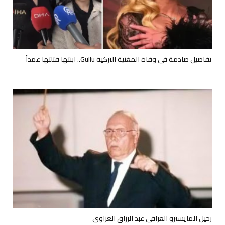
تفاصيل صادمة في وفاة المغنية التركية Güllü.. ابنتها قتلتها عمداً
رحيل المايسترو العراقي عبد الرزاق العزاوي