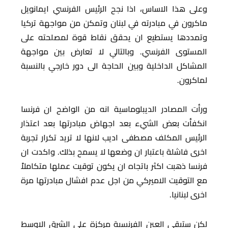
وعلى هذا الاساس، اذا نجح الرئيس الفرنسي ايمانويل
ماكرون في مبادرته في لبنان وتمكن من مواجهة تركيا
وتمددها يستطيع ان يحقق نقاط قوة لمصلحته على
المستوى الفرنسي. وبالتالي لا تعارض بين مواجهة
المشاكل الداخلية وبين الحاجة الى دور خارجي بالنسبة
لماكرون.
ورأت المصادر الديبلوماسية انه من الواضح ان فرنسا
انكفأت بعض الشيء بعد اجهاض مبادرتها بعد اعتذار
الرئيس المكلف مصطفى اديب لانها لا تريد تكرار تجربة
اخرى فاشلة باعتبار ان وضعها لا يسمح بذلك. واكدت ان
فرنسا ذهبت اكثر باتجاه ان يكون توقيت عملها متكاملاً
مع التوقيت الاميركي من اجل عدم افشال مبادرتها مرة
اخرى لبنانيا.
لكن ستبقى العين الفرنسية مركزة على الشرق الاوسط