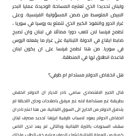
ولبنان تحديدا الذي تعتبره المساحة الوحيدة عمليا البحر
الابيض المتوسط من ضمن المسؤولية الفرنسية. وعلى
غرار الدور والنفوذ الكبير الذي تتمتع به روسيا في سوريا ،
تطمح فرنسا لان تلعب دورا مماثلا في لبنان وان تصبح
ضابط ايقاع في الدولة اللبنانية على غرار ما يفعله الروس
في سوريا. من هنا تطمح فرنسا على ان يكون لبنان
قاعدة انطلاق لها في المنطقة.
هل انخفاض الدولار مستدام ام ظرفي؟
قال الخبير الاقتصادي سامي نادر للديار ان الدولار انخفض
بطريقة غير مستدامة لانه غير مرفق باصلاحات وحتى اللحظة لم
يتدفق الدولار من الخارج الى السوق اللبنانية. من هنا اعتبر نادر ان
انخفاض الدولار يعود لاسباب ظرفية ابرزها تحديد مصرف لبنان
سقف السحوبات بالليرة اللبنانية وبالتالي لم يعد لدى الناس
كمية من العملة اللبنانية لشراء الدولار وعليه خف الطلب. ولذلك