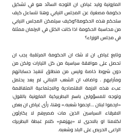
المارونية وليد غياض ان التوجه السائد هو في تشكيل
حكومة مصغرة عن المجلس النيابي وهنا نتساءل كيف
ستحكم هذه الحكومة؟وكيف سيتمكن المجلس النيابي
من محاسبة الحكومة اذا كانت الكتل في البرلمان ممثلة
في مجلس الوزراء؟
وتابع غياض ان لا شك ان الحكومة المرتقبة يجب ان
تحصل على موافقة سياسية من كل التيارات ولكن من
دون شروط خاصة وليس من منطلق تنفيذ حساباتهم
ومآرابهم . واضاف ان الشعب اللبناني لم يعد يحتمل
عبء هذه الازمة الاقتصادية والاجتماعية المتفاقمة
وتوجه للمسؤولين باسم البطريركية المارونية بالقول:
«ارحموا لبنان …ارحموا شعبه.» وهنا، رأى غياض ان بعض
الافرقاء السياسين الذين مات ضميرهم لا يكترثون
لكلامنا او بالاحرى لا «يهزهم» كلام غبطة البطريرك
الراعي الحريص على البلد وشعبه.