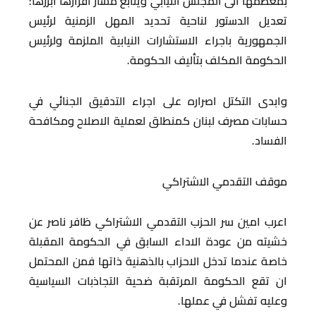
بمعظمها الى المجلس النيابي ويتابع مسار اقرارها ابرزها:
تعديل الدستور لناحية تحديد المهل الزمنية لرئيس
الجمهورية باجراء الاستشارات النيابية الملزمة ولرئيس
الحكومة المكلف بتأليف الحكومة.
وابدى التكتل اصراره على اجراء التدقيق الجنائي في
حسابات مصرف لبنان كمنطلق لعملية الاصلاح ومكافحة
الفساد.
موقف التقدمي الاشتراكي
اعرب امين سر الحزب التقدمي الاشتراكي ظافر ناصر عن
خشيته من عودة الاداء السابق في الحكومة المقبلة
خاصة عندما تدخل الاحزاب بالذهنية ذاتها فمن المحتمل
ان تقع الحكومة المرتقبة ضحية التجاذبات السياسية
وعليه تفشل في عملها.