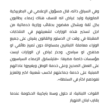
وفي السياق ذاته، قال مسؤول الإعلامي في البطريركية
المارونية وليد غياض انه للاسف هناك زعماء يطالبون
بكل ثقة وبشكل مفضوح بحقائب وزارية خدماتية من
اجل تسخير هذه الوزارات لشعبيتهم في الانتخابات
المقبلة في وقت ان الدستور والقانون يفرض على جميع
الوزراء معاملة اللبنانيين بمساواة دون تمييز طائفي او
مذهبي او سياسي. وحذر غياض ان الوزارات ليست
مؤسسات خاصة مضيفا: «فليتسابق الزعماء السياسيون
على العمل الصحيح وعلى خدمة الوطن ويغييروا عاداتهم
المبنية على خدمة جماعتهم لكسب شعبية اكبر ولتعزيز
نفوذهم اكثر في السلطة».
القوات اللبنانية: لا حلول وسط بتركيبة الحكومة عندما
يقارب لبنان الانهيار