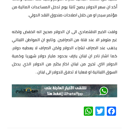
أكد ان سعر الدولار يصبح ثابتا يوم تدخل المساعدات المالية من
مؤتمر سيدر او من خلال اصلاحات صندوق النقد الدولي.
ولفت الخبير الاقتصادي الى ان الدولار صحيح انه انخفض ولكنه
غير متوفر الا عند قلة من الصرافين .وتابع ان المواطن اللبناني
يذهب عند الصراف لشراء الدولار ولكن الصراف لا يعطيه دولار.
كما اشار نادر ان لبنان ينزف بحدود مليار دولار شهريا وكمية
الدولار التي تخرج من لبنان اكثر بكثير من الدولار الذي يدخل
السوق اللبنانية او فعليا لا تدفق للدولار الى لبنان .
WhatsApp
Twitter
Facebook