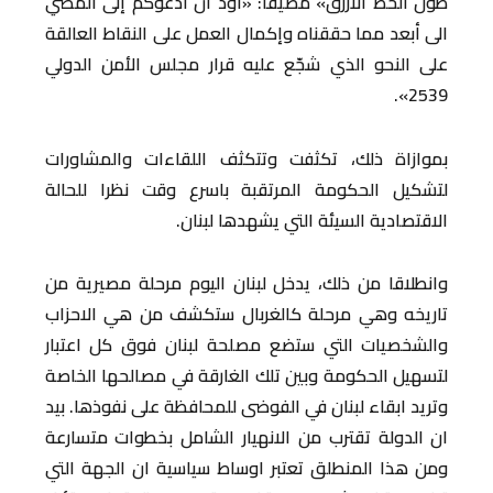
طول الخط الأزرق» مضيفا: «أود أن أدعوكم إلى المضي
الى أبعد مما حققناه وإكمال العمل على النقاط العالقة
على النحو الذي شجّع عليه قرار مجلس الأمن الدولي
2539».
بموازاة ذلك، تكثفت وتتكثف اللقاءات والمشاورات
لتشكيل الحكومة المرتقبة باسرع وقت نظرا للحالة
الاقتصادية السيئة التي يشهدها لبنان.
وانطلاقا من ذلك، يدخل لبنان اليوم مرحلة مصيرية من
تاريخه وهي مرحلة كالغربال ستكشف من هي الاحزاب
والشخصيات التي ستضع مصلحة لبنان فوق كل اعتبار
لتسهيل الحكومة وبين تلك الغارقة في مصالحها الخاصة
وتريد ابقاء لبنان في الفوضى للمحافظة على نفوذها. بيد
ان الدولة تقترب من الانهيار الشامل بخطوات متسارعة
ومن هذا المنطلق تعتبر اوساط سياسية ان الجهة التي