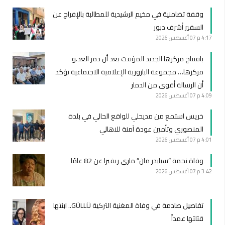
وقفة تضامنية في مخيم الرشيدية للمطالبة بالإفراج عن
السفير أشرف دبور
4:17 م
07 أغسطس 2026
بافتتاح مركزها الجديد المؤقت بعد أن دمر العد.و
مركزها… مجموعة البازورية الإعلامية الاجتماعية تؤكد
أن الرسالة أقوى من الدمار
4:09 م
07 أغسطس 2026
خريس استمع من مديحلي للواقع الحالي في بلدة
المنصوري وتأمين عودة آمنة للاهالي
4:01 م
07 أغسطس 2026
وفاة نجمة “سبايدر مان” ماري ريفيرا عن 82 عامًا
3:42 م
07 أغسطس 2026
تفاصيل صادمة في وفاة المغنية التركية GÜLLÜ.. ابنتها
قتلتها عمداً