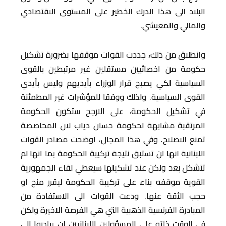
البلاد الى هذا الدرك الخطير على المستوى الاقتصادي
والمالي والمعيشي.
وانطلاق من ذلك، جددت القوات موقفها بضرورة تشكيل
حكومة من اخصائيين مستقلين غير مرتبطين بالقوى
السياسية لكي يصبح قرار الوزراء بأيديهم وليس بأيدي
القوى السياسية. ولذلك ووفقا للمؤشرات غير المطمئنة
في تشكيل الحكومة، على الارجح ستكون الحكومة
المرتقبة مشابهة لحكومة حسان دياب لان المحاصصة
تمنع الاصلاح. وفي هذا المجال، اوضحت مصادر القوات
اللبنانية انها لن تستبق نتيجة تركيبة الحكومة بما انها لم
تتشكل بعد ولكن عند تشكيلها سيعطي لقاء الجمهورية
القوية موقفه بناء على تركيبة الحكومة ليقرر منح او
حجب الثقة عنها. ودعت القوات الى الاستفادة من
المبادرة الفرنسية الذهبية التي هي الفرصة الاخيرة ولكن
في الوقت ذاته على المسؤولين اللبنانيين ان يبادروا الى