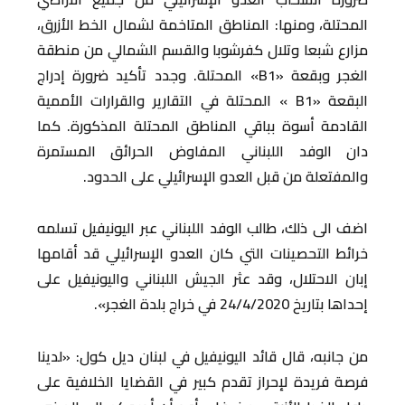
المحتلة، ومنها: المناطق المتاخمة لشمال الخط الأزرق،
مزارع شبعا وتلال كفرشوبا والقسم الشمالي من منطقة
الغجر وبقعة «B1» المحتلة. وجدد تأكيد ضرورة إدراج
البقعة «B1 » المحتلة في التقارير والقرارات الأممية
القادمة أسوة بباقي المناطق المحتلة المذكورة. كما
دان الوفد اللبناني المفاوض الحرائق المستمرة
والمفتعلة من قبل العدو الإسرائيلي على الحدود.
اضف الى ذلك، طالب الوفد اللبناني عبر اليونيفيل تسلمه
خرائط التحصينات التي كان العدو الإسرائيلي قد أقامها
إبان الاحتلال، وقد عثر الجيش اللبناني واليونيفيل على
إحداها بتاريخ 24/4/2020 في خراج بلدة الغجر».
من جانبه، قال قائد اليونيفيل في لبنان ديل كول: «لدينا
فرصة فريدة لإحراز تقدم كبير في القضايا الخلافية على