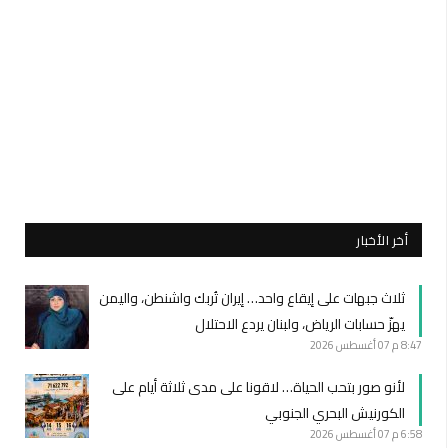
أخر الأخبار
ثلاث جبهات على إيقاع واحد… إيران تُربك واشنطن، واليمن
يهزّ حسابات الرياض، ولبنان يردع الاحتلال
8:47 م
07 أغسطس 2026
لأنو صور بتحب الحياة… لاقونا على مدى ثلاثة أيام على
الكورنيش البحري الجنوبي
6:58 م
07 أغسطس 2026