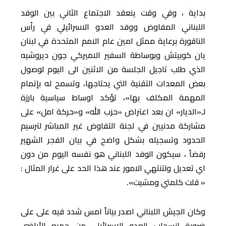
بداية ، وفي وقت ينعقد الاجتماع الثاني بين الوفد
اللبناني المفاوض ووفد العدو الاسرائيلي في رأس
الناقورة برعاية ممثل امين عام الامم المتحدة في لبنان
يان كوبيتش وبوساطة السفير الاميركي جون ديروشيه
الذي طلب تاجيل الجلسة من الاثنين الى اليوم لوصول
بعض المعدات التقنية التي يحتاجها، وتسمح له بإتمام
المهمة المكلف بها»، تؤكد اوساط سياسية بارزة
لـ«الديار» ان بعد اعتراض «حزب الله» و«حركة امل» على
مشاركة مدنيين في لجنة التفاوض غير المباشر لترسيم
الحدود وتسجيله بشكل واضح في بيان الفجر الشهير
رفضاً ، سيكون الوفد اللبناني هو نفسه اليوم من دون
اي تعديل ولتنتهي الامور عند هذا الحد على غرار المثال :
« قلت كلمتي ومشيت».
وكان الجيش اللبناني اصدر بياناً امس شدد فيه على على
ضرورة انسحاب العدو الإسرائيلي من جميع الأراضي