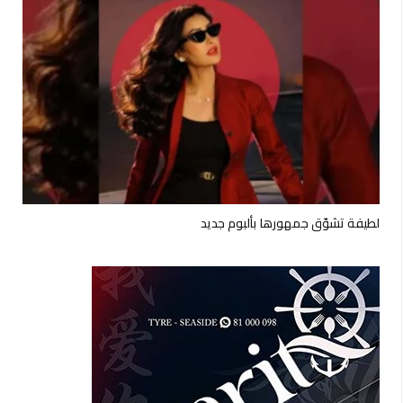
لطيفة تشوّق جمهورها بألبوم جديد