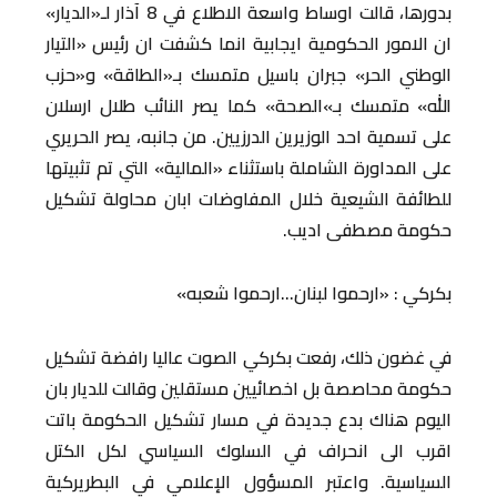
بدورها، قالت اوساط واسعة الاطلاع في 8 آذار لـ«الديار»
ان الامور الحكومية ايجابية انما كشفت ان رئيس «التيار
الوطني الحر» جبران باسيل متمسك بـ«الطاقة» و«حزب
الله» متمسك بـ»الصحة» كما يصر النائب طلال ارسلان
على تسمية احد الوزيرين الدرزيين. من جانبه، يصر الحريري
على المداورة الشاملة باستثناء «المالية» التي تم تثبيتها
للطائفة الشيعية خلال المفاوضات ابان محاولة تشكيل
حكومة مصطفى اديب.
بكركي : «ارحموا لبنان…ارحموا شعبه»
في غضون ذلك، رفعت بكركي الصوت عاليا رافضة تشكيل
حكومة محاصصة بل اخصائيين مستقلين وقالت للديار بان
اليوم هناك بدع جديدة في مسار تشكيل الحكومة باتت
اقرب الى انحراف في السلوك السياسي لكل الكتل
السياسية. واعتبر المسؤول الإعلامي في البطريركية