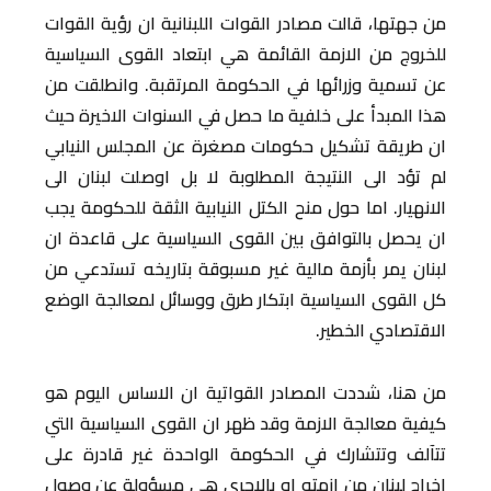
من جهتها، قالت مصادر القوات اللبنانية ان رؤية القوات
للخروج من الازمة القائمة هي ابتعاد القوى السياسية
عن تسمية وزرائها في الحكومة المرتقبة. وانطلقت من
هذا المبدأ على خلفية ما حصل في السنوات الاخيرة حيث
ان طريقة تشكيل حكومات مصغرة عن المجلس النيابي
لم تؤد الى النتيجة المطلوبة لا بل اوصلت لبنان الى
الانهيار. اما حول منح الكتل النيابية الثقة للحكومة يجب
ان يحصل بالتوافق بين القوى السياسية على قاعدة ان
لبنان يمر بأزمة مالية غير مسبوقة بتاريخه تستدعي من
كل القوى السياسية ابتكار طرق ووسائل لمعالجة الوضع
الاقتصادي الخطير.
من هنا، شددت المصادر القواتية ان الاساس اليوم هو
كيفية معالجة الازمة وقد ظهر ان القوى السياسية التي
تتآلف وتتشارك في الحكومة الواحدة غير قادرة على
اخراج لبنان من ازمته او بالاحرى هي مسؤولة عن وصول