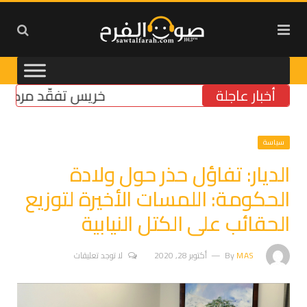
أخبار عاجلة
خريس تفقّد مركز الضمان
سياسة
الديار: تفاؤل حذر حول ولادة
الحكومة: اللمسات الأخيرة لتوزيع
الحقائب على الكتل النيابية
MAS
By
أكتوبر 28, 2020
لا توجد تعليقات