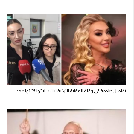
تفاصيل صادمة في وفاة المغنية التركية Güllü.. ابنتها قتلتها عمداً