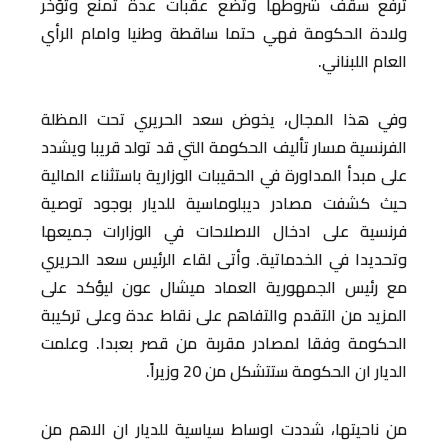
ترفع سقف شروطها وتضع عقبات عدة تمنع وتؤخر
ولادة الحكومة فهي حتما ساقطة وطنيا وامام الرأي
العام اللبناني.
وفي هذا المجال، يخوض سعد الحريري تحت المظلة
الفرنسية مسار تأليف الحكومة التي قد تولد قريبا ويشدد
على مبدأ المداورة في الحقيبات الوزارية باستثناء المالية
حيث كشفت مصادر ديبلوماسية للديار بوجود توصية
فرنسية على ادخال الاصلاحات في الوزارات جميعها
وتحديدا في الخدماتية. وأتى لقاء الرئيس سعد الحريري
مع رئيس الجمهورية العماد ميشال عون ليؤكد على
المزيد من التقدم والتفاهم على نقاط عدة وعلى تركيبة
الحكومة وفقا لمصادر مقربة من قصر بعبدا. وعلمت
الديار ان الحكومة ستتشكل من 20 وزيراً.
من ناحيتها، شددت اوساط سياسية للديار ان الاهم من