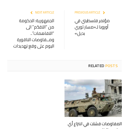
NEXT ARTICLE
PREVIOUS ARTICLE
مؤتمر فلسطيني في
الجمهورية: الحكومة
أوروبا لـ«مسار ثوري
من “التقدّم” الى
بديل»
“التفاهمات”..
ومــفاوضات الناقورة
اليوم على وقع تهديدات
RELATED
POSTS
المفاوضات فشلت في انتزاع أي