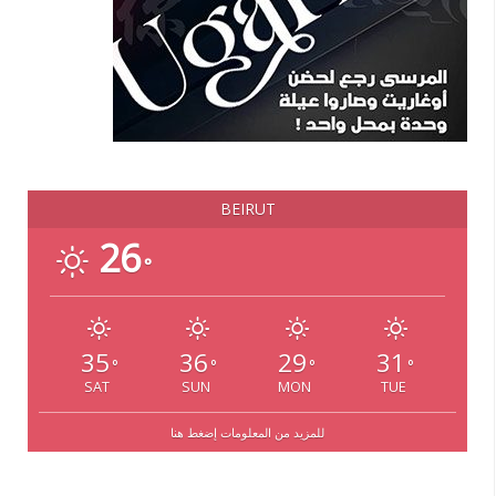
BEIRUT
26
°
35
36
29
31
°
°
°
°
SAT
SUN
MON
TUE
للمزيد من المعلومات إضغط هنا