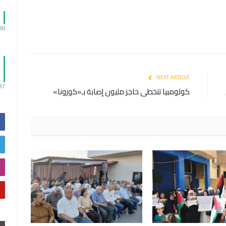
:38
NEXT ARTICLE
:37
كولومبيا تتخطى حاجز مليون إصابة بـ«كورونا»