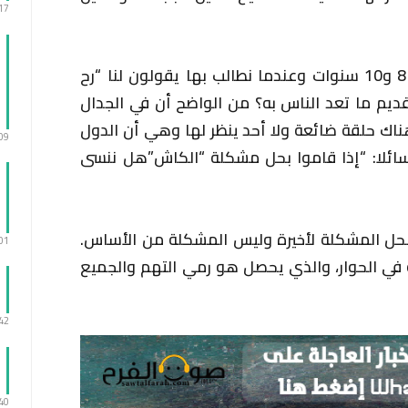
:17
ولفت الى أن “هناك مستحقات عمرها 8 و10 سنوات وعندما نطالب بها يقولون لنا “رح
قديم ما تعد الناس به؟ من الواضح أن في الجدال
ناك حلقة ضائعة ولا أحد ينظر لها وهي أن الدول
:09
ائلا: “إذا قاموا بحل مشكلة “الكاش”هل ننسى
 بحل المشكلة لأخيرة وليس المشكلة من الأساس.
:01
 في الحوار، والذي يحصل هو رمي التهم والجميع
:42
:40