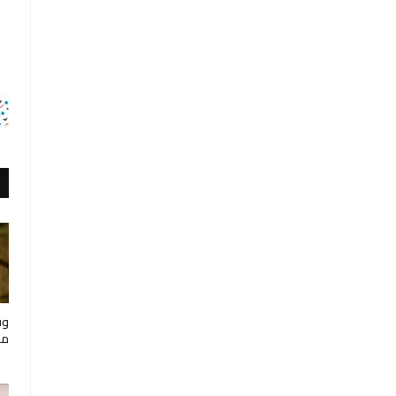
وف
مار