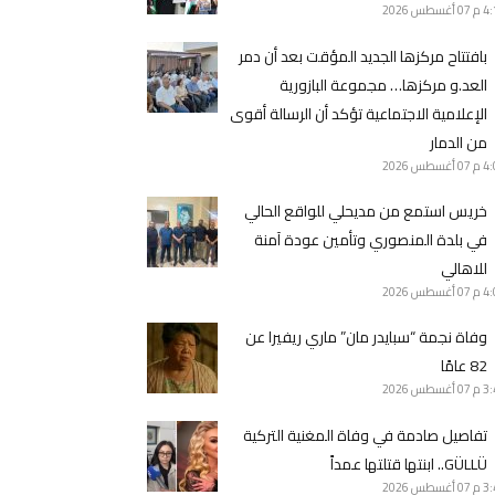
4 م
07 أغسطس 2026
بافتتاح مركزها الجديد المؤقت بعد أن دمر
العد.و مركزها… مجموعة البازورية
الإعلامية الاجتماعية تؤكد أن الرسالة أقوى
من الدمار
4 م
07 أغسطس 2026
خريس استمع من مديحلي للواقع الحالي
في بلدة المنصوري وتأمين عودة آمنة
للاهالي
4 م
07 أغسطس 2026
وفاة نجمة “سبايدر مان” ماري ريفيرا عن
82 عامًا
3 م
07 أغسطس 2026
تفاصيل صادمة في وفاة المغنية التركية
GÜLLÜ.. ابنتها قتلتها عمداً
3 م
07 أغسطس 2026