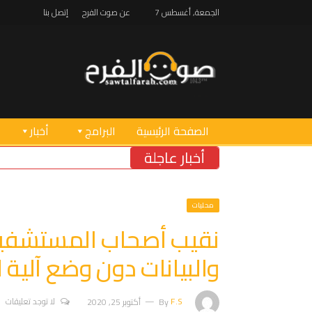
الجمعة, أغسطس 7
عن صوت الفرح
إتصل بنا
الصفحة الرئيسية
البرامج
أخبار
أخبار عاجلة
خريس تف
محليات
نقيب أصحاب المستشفيات
والبيانات دون وضع آلية 
F.S
By
أكتوبر 25, 2020
لا توجد تعليقات