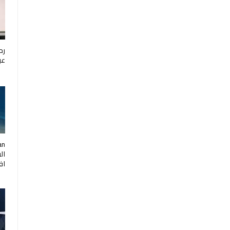
رح
عب
ال
اف