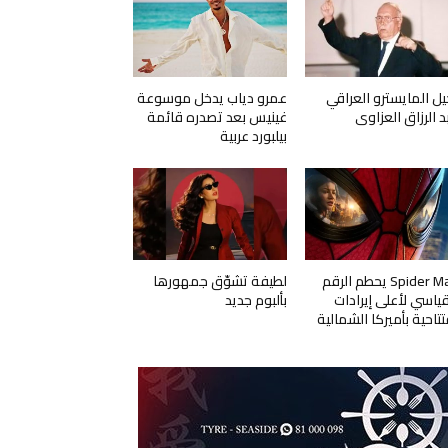
يل المايسترو العراقي
عمرو دياب يدخل موسوعة
د الرزاق العزاوي
غينيس بعد تصدره قائمة
بيلبورد عربية
Spider Man يحطم الرقم
لطيفة تشوّق جمهورها
قياسي لأعلى إيرادات
بألبوم جديد
تتاحية بأميركا الشمالية