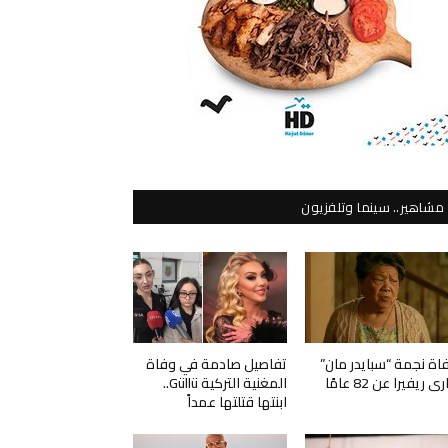
مشاهير.. سينما وتلفزيون
اة نجمة “سبايدر مان”
تفاصيل صادمة في وفاة
ي ريفيرا عن 82 عامًا
المغنية التركية Güllü..
ابنتها قتلتها عمداً