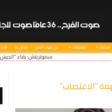
محليات
متفرقات
عن صوت الفرح
إتصل بنا
البث 
سموتريتش: بقاء “الجيش الإسرائيلي” في منطقة أ
مة “الاغتصاب”