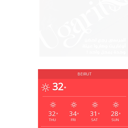
BEIRUT
32
°
32
34
31
28
°
°
°
°
THU
FRI
SAT
SUN