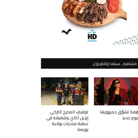
مشاهير.. سينما وتلفزيون
يفة تشوّق جمهورها
توقيف المخرج التركي
لبوم جديد
إيزيل آكاي وشقيقه في
عملية مخدرات بولاية
بورصة