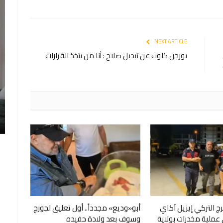
NEXT ARTICLE
يورجن كلوب عن تبديل صلاح : أنا من يتخذ القرارات
 التركي إيزيل آكاي
أبو«وديع» مجدداً.. أول تعليق لجورج
ملية مخدرات بولاية
وسوف بعد ولادة حفيده