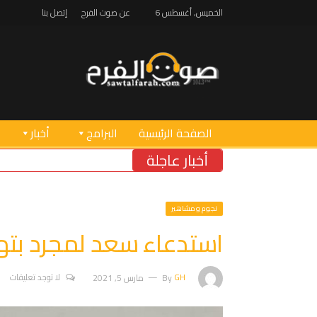
الخميس, أغسطس 6
عن صوت الفرح
إتصل بنا
الصفحة الرئيسية
البرامج
أخبار
أخبار عاجلة
نجوم ومشاهير
استدعاء سعد لمجرد بته
GH
By
مارس 5, 2021
لا توجد تعليقات