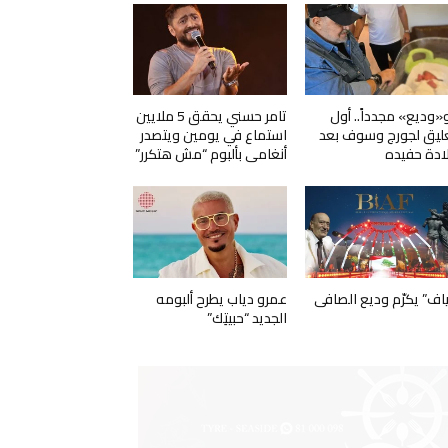
و«وديع» مجدداً.. أول
تامر حسني يحقق 5 ملايين
ليق لجورج وسوف بعد
استماع في يومين ويتصدر
ادة حفيده
أنغامي بألبوم “مش هتكرر”
ياف” يكرّم وديع الصافي
عمرو دياب يطرح ألبومه
الجديد “حبيتِك”