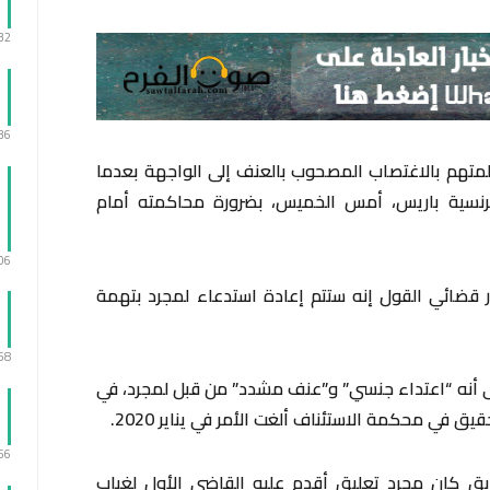
:32
:36
متهم بالاغتصاب المصحوب بالعنف إلى الواجهة بعدما
نسية باريس، أمس الخميس، بضرورة محاكمته أمام
:06
 قضائي القول إنه ستتم إعادة استدعاء لمجرد بتهمة
:58
أنه “اعتداء جنسي” و”عنف مشدد” من قبل لمجرد، في
:56
بق كان مجرد تعليق أقدم عليه القاضي الأول لغياب