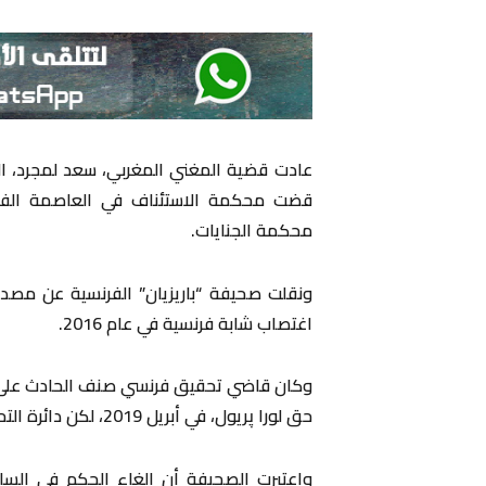
عادت قضية المغني المغربي، سعد لمجرد، ال
قضت محكمة الاستئناف في العاصمة الفر
محكمة الجنايات.
ونقلت صحيفة “باريزيان” الفرنسية عن مصدر
اغتصاب شابة فرنسية في عام 2016.
وكان قاضي تحقيق فرنسي صنف الحادث على 
حق لورا پريول، في أبريل 2019، لكن دائرة التحقيق في محكمة الاستئناف ألغت الأمر في يناير 2020.
واعتبرت الصحيفة أن إلغاء الحكم في السا