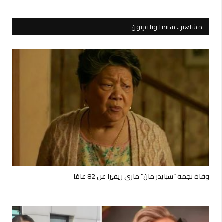
مشاهير.. سينما وتلفزيون
وفاة نجمة “سبايدر مان” ماري ريفيرا عن 82 عامًا