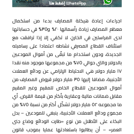
اجراءات إعادة هيكلة المصارف بدءا من استكمال
معظم المصارف زيادة رأسمالها ٢٠% و٣0% في حساباتها
لدى المراسلين في الخارج، لا تكفي إلا إذا ترافقت مع
استئناف القطاع المصرفي نشاطه اعتمادا على رساميله
الجديدة، ودون استخدام ما تبقّى من أموال المودعين
بالدولار والتي حوالي ٧٥% من مجموعها موجود منه نقدا
١٧ مليار دولار هي الاحتياط الإلزامي عن ودائع العملات
الأجنبية، مضافا إليها ٣٥ مليار دولار قروض المصارف من
أموال المودعين للقطاع الخاص للمقيم وغير المقيم
مقابل ضمانات مالية وعقارية بأكثر من قيمة القرض. أي
ما مجموعه ٥٢ مليار دولار تشكّل أكثر من نسبة ٧٥% من
مجموع ودائع العملات الأجنبية، ينبغي للمودعين – بدل
البكاء على الأطلال من نوع «طارت الودائع وضاع جنى
العمر» – أن يطالبوا باستعادتها عمليا بموجب قانون