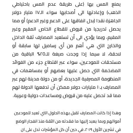
يمنع المس بها (على طريقة عدم المس باحتياطي
الذهب) وإعادتها الى أصحابها سواء الـ١٧ مليار دولار
الجاهزة نقدا (بدل انفاقها على الدعم وغير الدعم) أو مما
يحصل تدريجيا من قروض للقطاع الخاص المقيم وغير
المقيم، وبما يؤدي الى أن تستعيد المصارف ثقة الداخل
والخارج التي هي أهم من أي رساميل لها سابقة أو
لاحقة، لا سيما إذا وجدت صيغة للـ٢٥% الباقية من
مستحقات للمودعين، سواء عبر اقتطاع جزء من الفوائد
المضخمة التي حصل عليها بعضهم أو بمساهمات في
المنظومة المصرفية الجديدة، أو من دولة مدينة لهم عبر
المصارف بـ١٠ مليارات دولار ممكن أن تدفعها الدولة لهم
مما قد تحصل عليه من قروض ومساعدات دولية وعربية.
وهذا إذا كانت المصارف تقبل بهذه الحلول التي تعيد للمودعين
أموالهم وبما يعيد إليها ما فقدته من الثقة منذ انفجار الوضع
في تشرين الأول ٢٠١٩، في حين أن كل المؤشرات تدل على ان