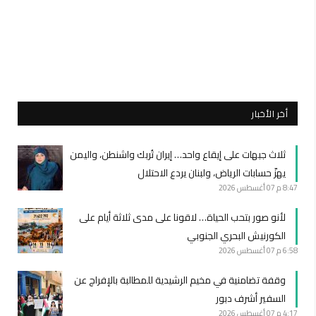
أخر الأخبار
ثلاث جبهات على إيقاع واحد… إيران تُربك واشنطن، واليمن
يهزّ حسابات الرياض، ولبنان يردع الاحتلال
8:47 م
07 أغسطس 2026
لأنو صور بتحب الحياة… لاقونا على مدى ثلاثة أيام على
الكورنيش البحري الجنوبي
6:58 م
07 أغسطس 2026
وقفة تضامنية في مخيم الرشيدية للمطالبة بالإفراج عن
السفير أشرف دبور
4:17 م
07 أغسطس 2026