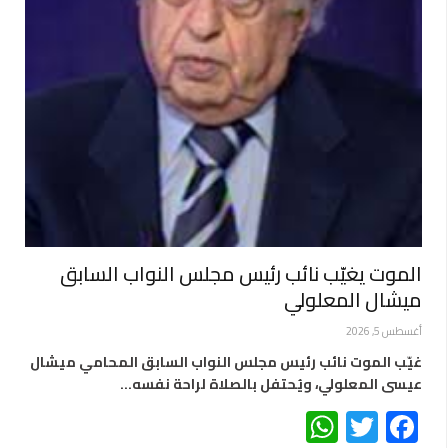
الموت يغيّب نائب رئيس مجلس النواب السابق
ميشال المعلولي
أغسطس 5, 2026
غيّب الموت نائب رئيس مجلس النواب السابق المحامي ميشال
عيسى المعلولي، ويُحتفل بالصلاة لراحة نفسه…
WhatsApp
Twitter
Facebook