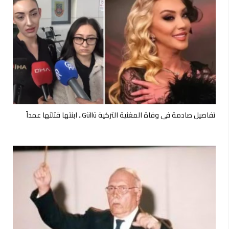
تفاصيل صادمة في وفاة المغنية التركية Güllü.. ابنتها قتلتها عمداً