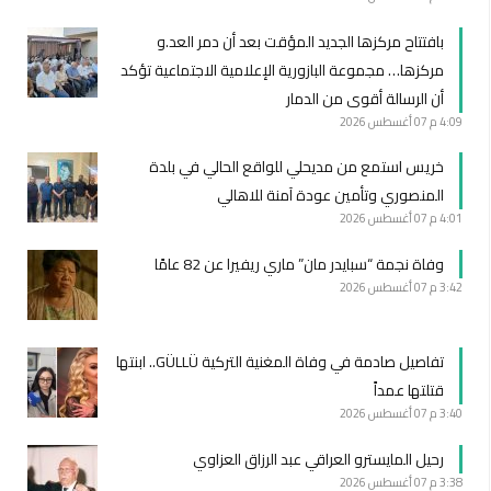
بافتتاح مركزها الجديد المؤقت بعد أن دمر العد.و
مركزها… مجموعة البازورية الإعلامية الاجتماعية تؤكد
أن الرسالة أقوى من الدمار
4:09 م
07 أغسطس 2026
خريس استمع من مديحلي للواقع الحالي في بلدة
المنصوري وتأمين عودة آمنة للاهالي
4:01 م
07 أغسطس 2026
وفاة نجمة “سبايدر مان” ماري ريفيرا عن 82 عامًا
3:42 م
07 أغسطس 2026
تفاصيل صادمة في وفاة المغنية التركية GÜLLÜ.. ابنتها
قتلتها عمداً
3:40 م
07 أغسطس 2026
رحيل المايسترو العراقي عبد الرزاق العزاوي
3:38 م
07 أغسطس 2026