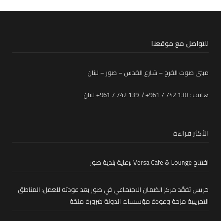
للتواصل مع موقعنا
مبنى صوت الفرح – شارع القدس – صور – لبنان
هاتف : 130 742 7 961+ / 139 742 7 961+ لبنان
الأكثر قراءة
افتتاح Versa Cafe & Lounge برعاية بلدية صور
خريس تفقّد مركز الضمان الاجتماعي في صور بعد عودته للعمل: المناطق
التجريبية مزحة وعودة مؤسسات الدولة ضرورة ملحّة