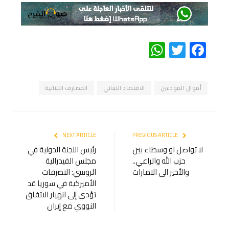
WhatsApp
Twitter
Facebook
أموال المودعين
الاقتصاد اللبناني
المصارف اللبنانية
NEXT ARTICLE
PREVIOUS ARTICLE
لا تواصل او وسطاء بين
‏رئيس اللجنة الدولية في
حزب الله والراعي..
مجلس ​الفيدرالية​
والأخير الى الامارات
الروسي: التصرفات
الأميركية في ‎سوريا قد
تؤدي إلى انهيار الاتفاق
النووي مع ‎إيران