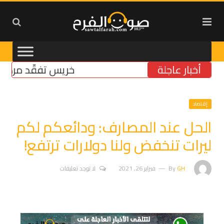
أخبار عاجلة
خريس تفقّد مركز الضما
إقتصاد
الحل عند المصارف: ودائعكم لكم
ليرات تنخفض ولنا دولارات ترتفع!
GH
By
فبراير 26, 2021
لا توجد تعليقات