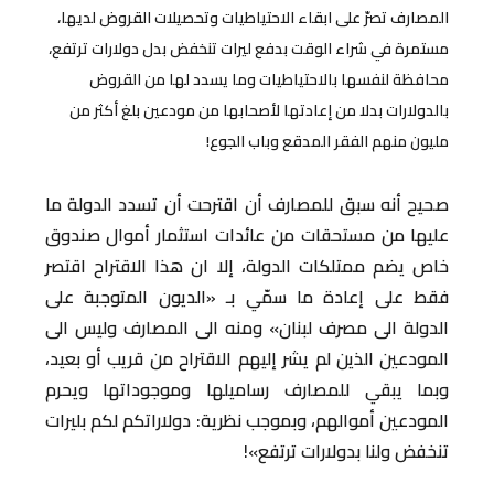
المصارف تصرّ على ابقاء الاحتياطيات وتحصيلات القروض لديها،
مستمرة في شراء الوقت بدفع ليرات تنخفض بدل دولارات ترتفع،
محافظة لنفسها بالاحتياطيات وما يسدد لها من القروض
بالدولارات بدلا من إعادتها لأصحابها من مودعين بلغ أكثر من
مليون منهم الفقر المدقع وباب الجوع!
صحيح أنه سبق للمصارف أن اقترحت أن تسدد الدولة ما
عليها من مستحقات من عائدات استثمار أموال صندوق
خاص يضم ممتلكات الدولة، إلا ان هذا الاقتراح اقتصر
فقط على إعادة ما سمّي بـ «الديون المتوجبة على
الدولة الى مصرف لبنان» ومنه الى المصارف وليس الى
المودعين الذين لم يشر إليهم الاقتراح من قريب أو بعيد،
وبما يبقي للمصارف رساميلها وموجوداتها ويحرم
المودعين أموالهم، وبموجب نظرية: دولاراتكم لكم بليرات
تنخفض ولنا بدولارات ترتفع»!