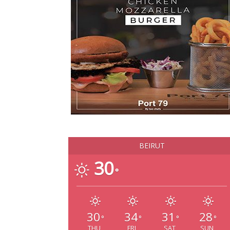
BEIRUT
30
°
30
34
31
28
°
°
°
°
THU
FRI
SAT
SUN