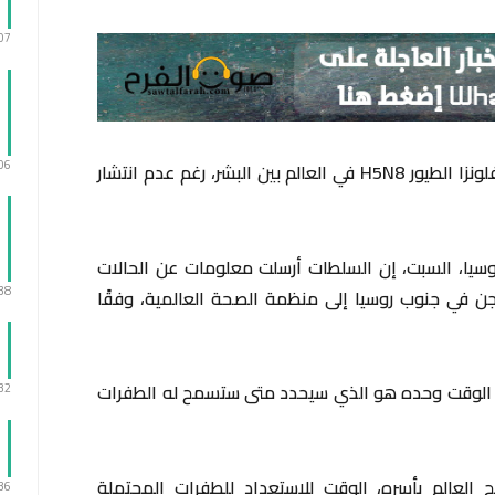
:07
:06
أعلنت روسيا اكتشاف أولى حالات الإصابة بإنفلونزا الطيور H5N8 في العالم بين البشر، رغم عدم انتشار
روسيا، السبت، إن السلطات أرسلت معلومات عن الحالات
:38
واجن في جنوب روسيا إلى منظمة الصحة العالمية، وفقًا
ن الوقت وحده هو الذي سيحدد متى ستسمح له الطفرات
:32
العالم بأسره، الوقت للاستعداد للطفرات المحتملة
:36