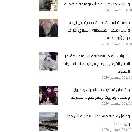
وبيانات تحذر من تداعيات توقيفه واحتجازه
8 م
06 أغسطس 2026
مناشدة إنسانية عاجلة صادرة عن زوجة
وأبناء السفير الفلسطيني السابق أشرف
دبور (أبو محمد)
8 م
06 أغسطس 2026
“إسرائيل” أمام “العاصفة الكاملة”: مؤتمر
الأمن القومي يرسم سيناريوهات السنوات
المقبلة
6 م
06 أغسطس 2026
واشنطن تستنزف ترسانتها… وطهران
وصنعاء وبيروت ترسم حدود المعركة
6 م
06 أغسطس 2026
وصول شحنة مساعدات مصرية إلى مطار
بيروت غدا
1 م
06 أغسطس 2026