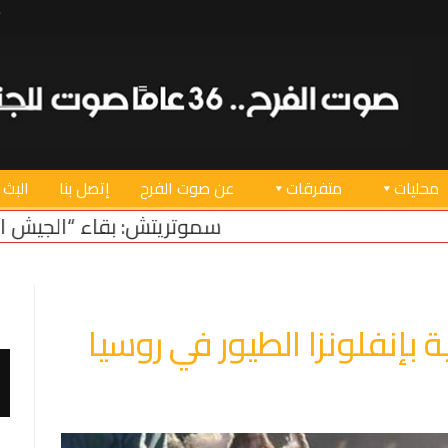
محليات
متفرقات
عن صوت الفرح
إتصل بنا
البث 
سموتريتش: بقاء “الجيش الإسرائيلي” في منطقة أم
بإنفلونزا الطيور في روسيا