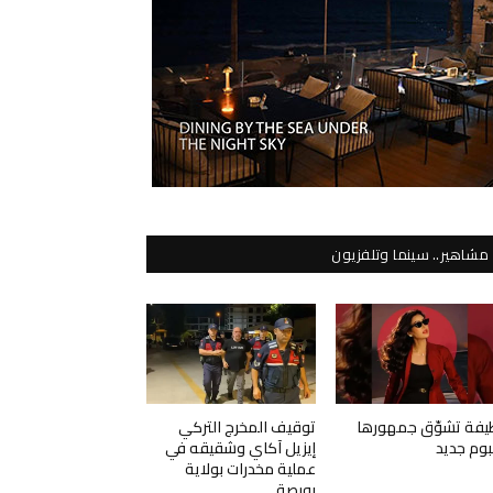
مشاهير.. سينما وتلفزيون
يفة تشوّق جمهورها
توقيف المخرج التركي
لبوم جديد
إيزيل آكاي وشقيقه في
عملية مخدرات بولاية
بورصة