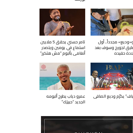
و«وديع» مجدداً.. أول
تامر حسني يحقق 5 ملايين
ليق لجورج وسوف بعد
استماع في يومين ويتصدر
ادة حفيده
أنغامي بألبوم “مش هتكرر”
ياف” يكرّم وديع الصافي
عمرو دياب يطرح ألبومه
الجديد “حبيتِك”