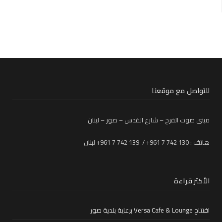
للتواصل مع موقعنا
مبنى صوت الفرح – شارع القدس – صور – لبنان
هاتف : 130 742 7 961+ / 139 742 7 961+ لبنان
الأكثر قراءة
افتتاح Versa Cafe & Lounge برعاية بلدية صور