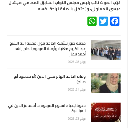
غيّب الموت نائب رئيس مجلس النواب السابق المحامي ميشال
عيسى المعلولي، ويُحتفل بالصلاة لراحة نفسه…
WhatsApp
Twitter
Facebook
مدينة صور شيّعت الحاجة بتول مغنية ابنة الشيخ
عبد الكريم مغنية وأرملة المرحوم الحاج راشد
أحمد بيطار
يوليو 28, 2026
وفاة الحاجة الهام محي الدين (أم محمود أبو
صالح)
يوليو 24, 2026
دعوة لإحياء اسبوع المرحوم د. أحمد عز الدين في
العباسية
يوليو 23, 2026