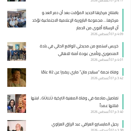
4:17 م
07 أغسطس 2026
بافتتاح مركزها الجديد المؤقت بعد أن دمر العد.و
مركزها… مجموعة البازورية الإعلامية الاجتماعية تؤكد
أن الرسالة أقوى من الدمار
4:09 م
07 أغسطس 2026
خريس استمع من مديحلي للواقع الحالي في بلدة
المنصوري وتأمين عودة آمنة للاهالي
4:01 م
07 أغسطس 2026
وفاة نجمة “سبايدر مان” ماري ريفيرا عن 82 عامًا
3:42 م
07 أغسطس 2026
تفاصيل صادمة في وفاة المغنية التركية GÜLLÜ.. ابنتها
قتلتها عمداً
3:40 م
07 أغسطس 2026
رحيل المايسترو العراقي عبد الرزاق العزاوي
3:38 م
07 أغسطس 2026