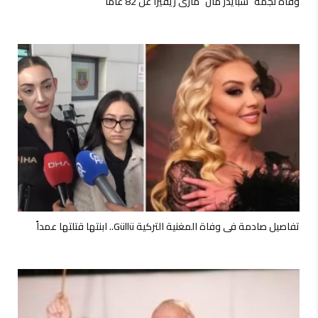
وفاة نجمة “سبايدر مان” ماري ريفيرا عن 82 عامًا
تفاصيل صادمة في وفاة المغنية التركية Güllü.. ابنتها قتلتها عمداً