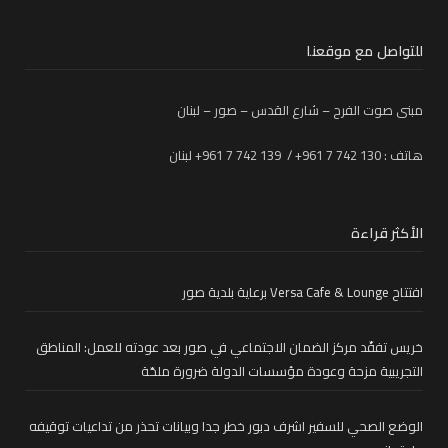
للتواصل مع موقعنا
مبنى صوت الفرح – شارع القدس – صور – لبنان
هاتف : 130 742 7 961+ / 139 742 7 961+ لبنان
الأكثر قراءة
افتتاح Versa Cafe & Lounge برعاية بلدية صور
خريس تفقّد مركز الضمان الاجتماعي في صور بعد عودته للعمل: المناطق
التجريبية مزحة وعودة مؤسسات الدولة ضرورة ملحّة
الوضع الصحي للسفير اشرف دبور خطر جدا وبيانات تحذر من تداعيات توقيفه