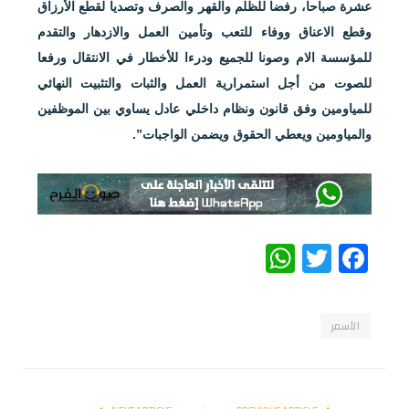
عشرة صباحا، رفضا للظلم والقهر والصرف وتصديا لقطع الأرزاق
وقطع الاعناق ووفاء للتعب وتأمين العمل والازدهار والتقدم
للمؤسسة الام وصونا للجميع ودرءا للأخطار في الانتقال ورفعا
للصوت من أجل استمرارية العمل والثبات والتثبيت النهائي
للمياومين وفق قانون ونظام داخلي عادل يساوي بين الموظفين
والمياومين ويعطي الحقوق ويضمن الواجبات”.
WhatsApp
Twitter
Facebook
الأسمر