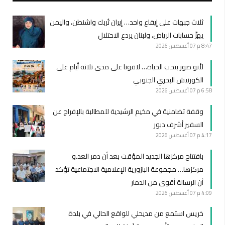
ثلاث جبهات على إيقاع واحد… إيران تُربك واشنطن، واليمن
يهزّ حسابات الرياض، ولبنان يردع الاحتلال
8:47 م
07 أغسطس 2026
لأنو صور بتحب الحياة… لاقونا على مدى ثلاثة أيام على
الكورنيش البحري الجنوبي
6:58 م
07 أغسطس 2026
وقفة تضامنية في مخيم الرشيدية للمطالبة بالإفراج عن
السفير أشرف دبور
4:17 م
07 أغسطس 2026
بافتتاح مركزها الجديد المؤقت بعد أن دمر العد.و
مركزها… مجموعة البازورية الإعلامية الاجتماعية تؤكد
أن الرسالة أقوى من الدمار
4:09 م
07 أغسطس 2026
خريس استمع من مديحلي للواقع الحالي في بلدة