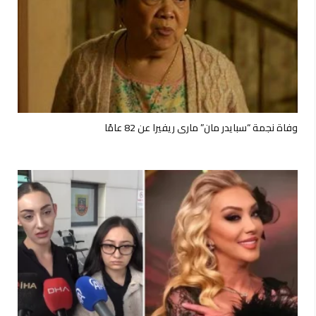
وفاة نجمة “سبايدر مان” ماري ريفيرا عن 82 عامًا