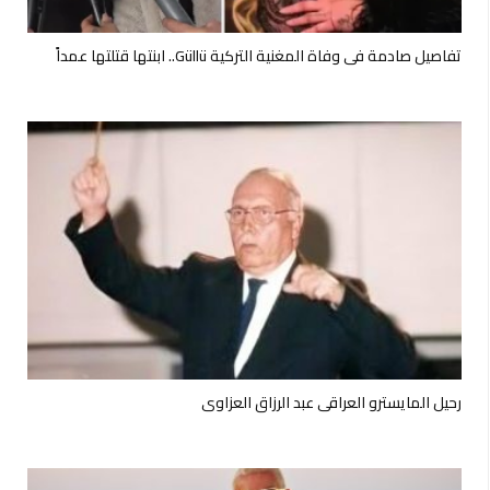
تفاصيل صادمة في وفاة المغنية التركية Güllü.. ابنتها قتلتها عمداً
رحيل المايسترو العراقي عبد الرزاق العزاوي