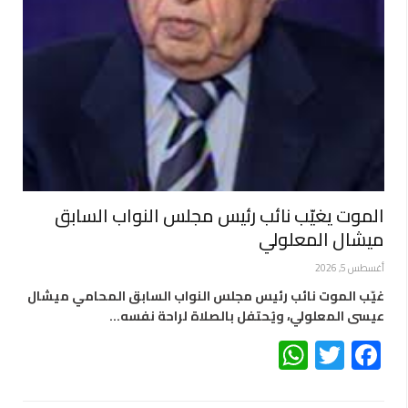
الموت يغيّب نائب رئيس مجلس النواب السابق
ميشال المعلولي
أغسطس 5, 2026
غيّب الموت نائب رئيس مجلس النواب السابق المحامي ميشال
عيسى المعلولي، ويُحتفل بالصلاة لراحة نفسه…
WhatsApp
Twitter
Facebook