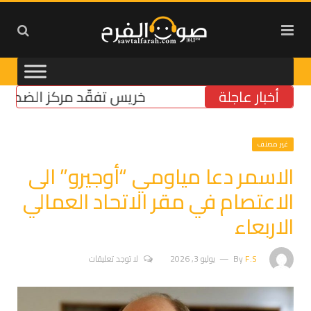
أخبار عاجلة
خريس تفقّد مركز الضمان الاج
غير مصنف
الاسمر دعا مياومي “أوجيرو” الى
الاعتصام في مقر الاتحاد العمالي
الاربعاء
F.S
By
يوليو 3, 2026
لا توجد تعليقات