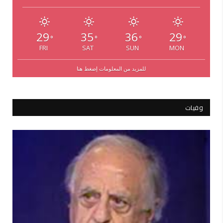
29
35
36
29
°
°
°
°
FRI
SAT
SUN
MON
للمزيد من المعلومات إضغط هنا
وفيات