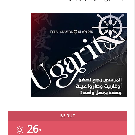
BEIRUT
26
°