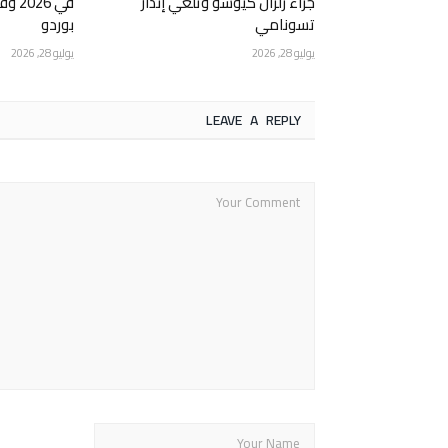
جراء زلزال كيوشو وتلغي إنذار
في 6
تسونامي
بوردو
يوليو 28, 2026
يوليو 28, 2026
LEAVE A REPLY