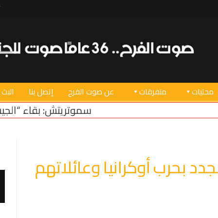
محليات
متفرقات
عن صوت الفرح
إتصل بنا
البث 
سموتريتش: بقاء “الجيش الإسرائيلي” في منطقة
دد بحرب أوكرانيا وعائلاتهم