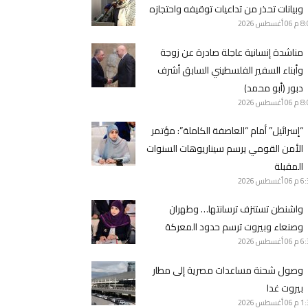
وبيانات تحذر من تداعيات توقيفه واحتجازه
8 م
06 أغسطس 2026
مناشدة إنسانية عاجلة صادرة عن زوجة
وأبناء السفير الفلسطيني السابق أشرف
دبور (أبو محمد)
8 م
06 أغسطس 2026
“إسرائيل” أمام “العاصفة الكاملة”: مؤتمر
الأمن القومي يرسم سيناريوهات السنوات
المقبلة
6 م
06 أغسطس 2026
واشنطن تستنزف ترسانتها… وطهران
وصنعاء وبيروت ترسم حدود المعركة
6 م
06 أغسطس 2026
وصول شحنة مساعدات مصرية إلى مطار
بيروت غدا
1 م
06 أغسطس 2026