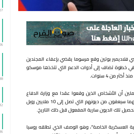
:07
:06
سي فلاديمير بوتين ​وقع مرسوما يقضي ⁠بإعفاء المجندين
 في خطوة تضاف إلى أدوات الدعم التي تتخذها موسكو
ر من 4 ‌سنوات.
:38
ين أن الأشخاص الذين وقعوا عقدا ‌مع وزارة ‌الدفاع
الروسية اعتبارا من أول أيار وأزواجهم أو كليهما سيعفون من ديونهم التي تصل إلى 10 ملايين روبل
:32
لية العسكرية الخاصة”، وهو الوصف الذي تطلقه روسيا
:36