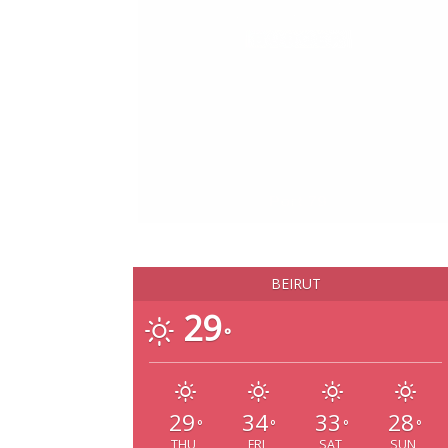
BEIRUT
29
°
29
34
33
28
°
°
°
°
THU
FRI
SAT
SUN