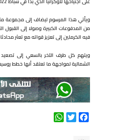
على ⁠اجتياحها لأوكرانيا ‌الذي بدأ في شباط 2022، يجب أن ⁠يكون لمدة عام واحد على الأقل.
ويأتي هذا ⁠المرسوم ليضاف إلى مجموعة متنوع
من ​المدفوعات الكبيرة وصولا إلى القبول ا
فيه الكرملين إلى تعزيز قواته مع تعثر محادثا
ويتهم كل طرف الآخر بالسعي إلى تصعيد الص
الشمالية لمواجهة ما تعتقد أنها خطط روسية
WhatsApp
Twitter
Facebook