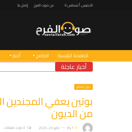
الخميس, أغسطس 6
عن صوت الفرح
إتصل بنا
الصفحة الرئيسية
البرامج
أخبار
أخبار عاجلة
حول العالم
بوتين يعفي المجندين الج
من الديون
F.S
By
مايو 26, 2026
لا توجد تعليقات