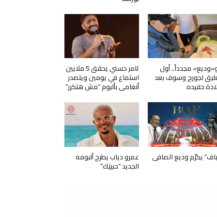
و«وديع» مجدداً.. أول
تامر حسني يحقق 5 ملايين
ليق لجورج وسوف بعد
استماع في يومين ويتصدر
ادة حفيده
أنغامي بألبوم “مش هتكرر”
ياف” يكرّم وديع الصافي
عمرو دياب يطرح ألبومه
الجديد “حبيتِك”