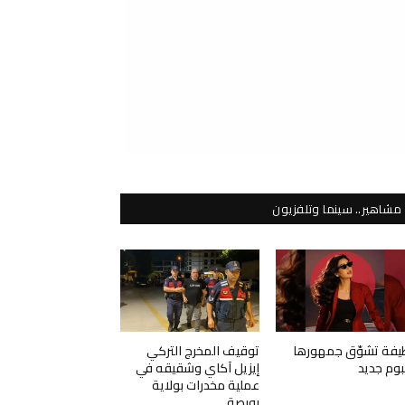
مشاهير.. سينما وتلفزيون
يفة تشوّق جمهورها
توقيف المخرج التركي
لبوم جديد
إيزيل آكاي وشقيقه في
عملية مخدرات بولاية
بورصة