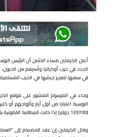
أعلن الكرملين مساء الاثنين أن الرئيس الرو
الجدد في حرب أوكرانيا وأسرهم من الديون،
في سعيها ​لتعزيز جيشها في الحرب المستمرة منذ أكث
وجاء في المرسوم المنشور على موقع الكرمل
(139700 دولار) إذا ‌كانت المطالبة القانونية بتحصيل ‌تلك الديون سارية ⁠المفعول قبل ذلك التاريخ.
وقال الكرملين إن عقد الانضمام إلى “العم