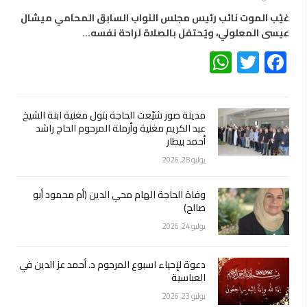
غيّب الموت نائب رئيس مجلس النواب السابق المحامي ميشال
عيسى المعلولي، ويُحتفل بالصلاة لراحة نفسه…
WhatsApp
Twitter
Facebook
مدينة صور شيّعت الحاجة بتول مغنية ابنة الشيخ
عبد الكريم مغنية وأرملة المرحوم الحاج راشد
أحمد بيطار
يوليو 28, 2026
وفاة الحاجة الهام محي الدين (أم محمود أبو
صالح)
يوليو 24, 2026
دعوة لإحياء اسبوع المرحوم د. أحمد عز الدين في
العباسية
يوليو 23, 2026