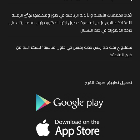
اتّحاد الجمعيات الأهلية والأندية الرياضية في صور ومنطقتها يهنّئ الزميلة
الأستاذة هنادي عبّاس لمناسبة حصول ابنتها الدكتورة بتول محمد زيّات على
درجة الدكتوراه في طبّ الأسنان
سقلاوي بحث مع رئيس بلدية رميش في حلول مناسبة” لتسلُّم التبغ من
قرى المنطقة
تحميل تطبيق صوت الفرح