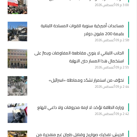
3:00 م
09 أغسطس 2026
مساعدات أميركية سنوية للقوات المسلحة اللبنانية
بقيمة 200 مليون دولار
2:58 م
09 أغسطس 2026
الجانب اللبناني لا ينوي مقاطعة المفاوضات ويصرّ على
استكمال هذا المسار حتى النهاية
2:55 م
09 أغسطس 2026
تخوّف من استمرار تشدّد ومماطلة «اسرائيل»
2:44 م
09 أغسطس 2026
وزارة الطاقة تؤكد: لا ازمة محروقات ولا داعي للهلع
2:42 م
09 أغسطس 2026
الجيش: تفكيك صواريخ وقنابل طيران غير منفجرة من