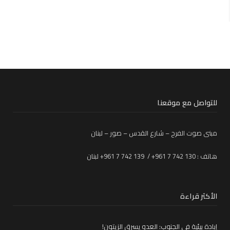
للتواصل مع موقعنا
مبنى صوت الفرح – شارع القدس – صور – لبنان
هاتف : 130 742 7 961+ / 139 742 7 961+ لبنان
الأكثر قراءة
إبادة بيئية في الجنوب: العدو يسرق الزيتون!