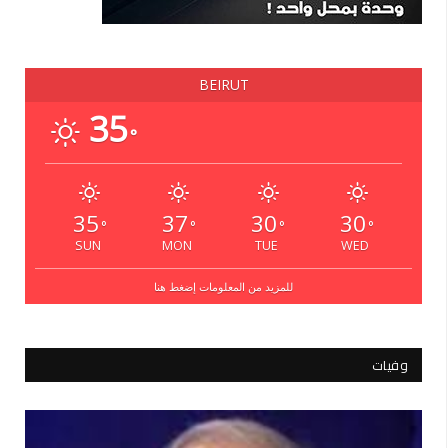
BEIRUT
35
°
35
37
30
30
°
°
°
°
SUN
MON
TUE
WED
للمزيد من المعلومات إضغط هنا
وفيات