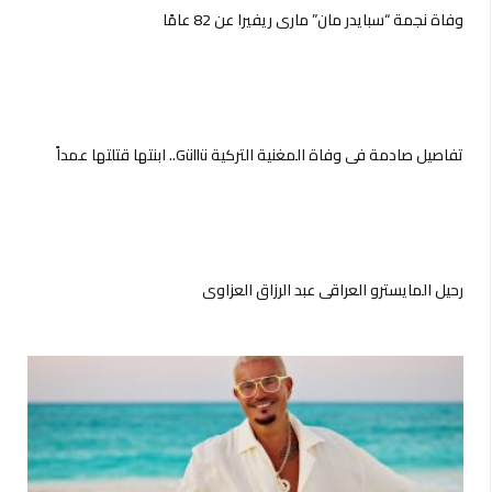
وفاة نجمة “سبايدر مان” ماري ريفيرا عن 82 عامًا
تفاصيل صادمة في وفاة المغنية التركية Güllü.. ابنتها قتلتها عمداً
رحيل المايسترو العراقي عبد الرزاق العزاوي