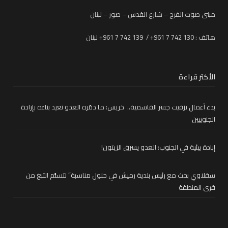
مبنى صوت الفرح – شارع القدس – صور – لبنان
هاتف : 130 742 7 961+ / 139 742 7 961+ لبنان
الأكثر قراءة
بدء أعمال تزفيت جسر القاسمية.. خريس: ما دمّره العدو نعيد بناءه بإرادة
الجنوبيين
إبادة بيئية في الجنوب: العدو يسرق الزيتون!
سقلاوي بحث مع رئيس بلدية رميش في حلول مناسبة” لتسلُّم التبغ من
قرى المنطقة