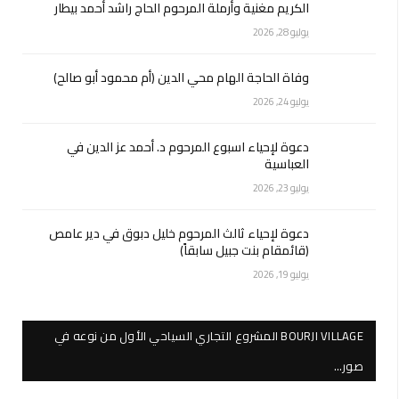
الكريم مغنية وأرملة المرحوم الحاج راشد أحمد بيطار
يوليو 28, 2026
وفاة الحاجة الهام محي الدين (أم محمود أبو صالح)
يوليو 24, 2026
دعوة لإحياء اسبوع المرحوم د. أحمد عز الدين في
العباسية
يوليو 23, 2026
دعوة لإحياء ثالث المرحوم خليل دبوق في دير عامص
(قائمقام بنت جبيل سابقاً)
يوليو 19, 2026
BOURJI VILLAGE المشروع التجاري السياحي الأول من نوعه في
صور…