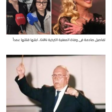
تفاصيل صادمة في وفاة المغنية التركية Güllü.. ابنتها قتلتها عمداً