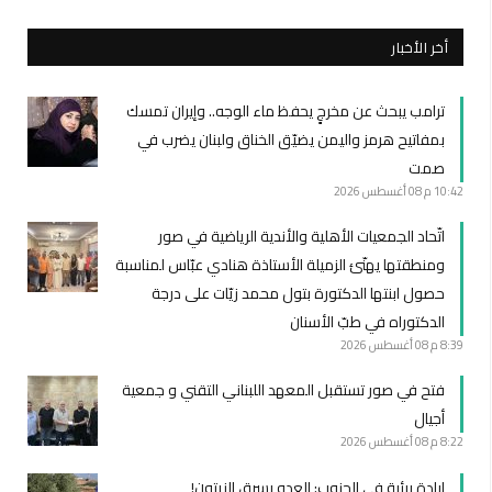
أخر الأخبار
ترامب يبحث عن مخرجٍ يحفظ ماء الوجه.. وإيران تمسك
بمفاتيح هرمز واليمن يضيّق الخناق ولبنان يضرب في
صمت
10:42 م
08 أغسطس 2026
اتّحاد الجمعيات الأهلية والأندية الرياضية في صور
ومنطقتها يهنّئ الزميلة الأستاذة هنادي عبّاس لمناسبة
حصول ابنتها الدكتورة بتول محمد زيّات على درجة
الدكتوراه في طبّ الأسنان
8:39 م
08 أغسطس 2026
فتح في صور تستقبل المعهد اللبناني التقني و جمعية
أجيال
8:22 م
08 أغسطس 2026
إبادة بيئية في الجنوب: العدو يسرق الزيتون!