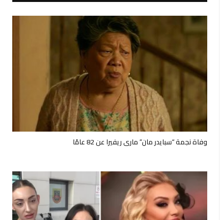
وفاة نجمة “سبايدر مان” ماري ريفيرا عن 82 عامًا