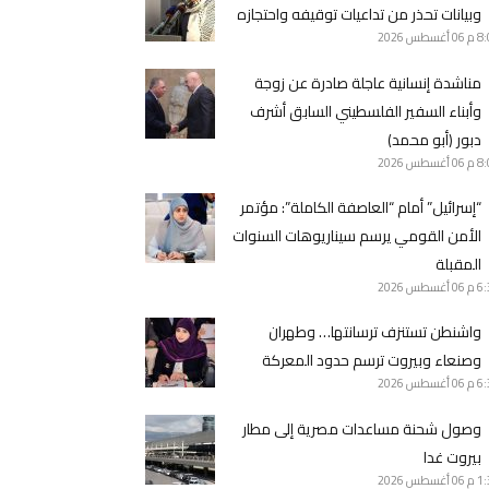
وبيانات تحذر من تداعيات توقيفه واحتجازه
8 م
06 أغسطس 2026
مناشدة إنسانية عاجلة صادرة عن زوجة
وأبناء السفير الفلسطيني السابق أشرف
دبور (أبو محمد)
8 م
06 أغسطس 2026
“إسرائيل” أمام “العاصفة الكاملة”: مؤتمر
الأمن القومي يرسم سيناريوهات السنوات
المقبلة
6 م
06 أغسطس 2026
واشنطن تستنزف ترسانتها… وطهران
وصنعاء وبيروت ترسم حدود المعركة
6 م
06 أغسطس 2026
وصول شحنة مساعدات مصرية إلى مطار
بيروت غدا
1 م
06 أغسطس 2026