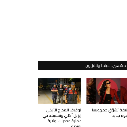
مشاهير.. سينما وتلفزيون
يفة تشوّق جمهورها
توقيف المخرج التركي
لبوم جديد
إيزيل آكاي وشقيقه في
عملية مخدرات بولاية
بورصة