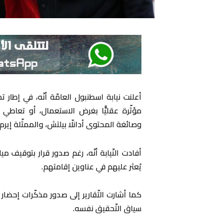
أعلنت نيابة اسطنبول العامّة أنّه، في إطار 
مؤثّرة عقليًّا بغرض الاستعمال، أو تعاطي ه
وصائغة المحتوى أدانلّا بيلتش، والممثّلة إيرم
أفادت النّيابة أنّه، رغم صدور قرار بتوقيف م
يُعثر عليهم في عناوين إقامتهم.
كما أشارت التّقارير إلى صدور مذكّرات إحض
سياق التّحقيق نفسه.