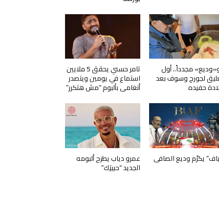
و«وديع» مجدداً.. أول
تامر حسني يحقق 5 ملايين
ليق لجورج وسوف بعد
استماع في يومين ويتصدر
ادة حفيده
أنغامي بألبوم “مش هتكرر”
ياف” يكرّم وديع الصافي
عمرو دياب يطرح ألبومه
الجديد “حبيتِك”