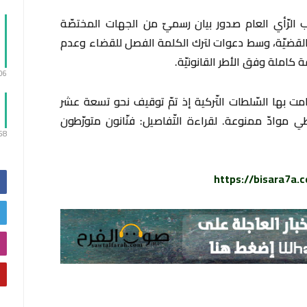
ّب الرّأي العام صدور بيان رسميّ من الجهات المختصّة
بالقضيّة، وسط دعوات لترك الكلمة الفصل للقضاء وعدم
 كاملة وفق الأطر القانونيّة.
:06
 بها السّلطات التّركية إذ تمّ توقيف نحو تسعة عشر
اطي موادّ ممنوعة. لقراءة التّفاصيل: فنّانون متورّطون
:58
https://bisara7a.