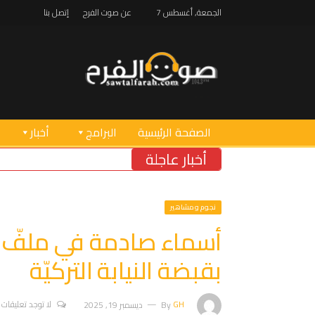
الجمعة, أغسطس 7
عن صوت الفرح
إتصل بنا
الصفحة الرئيسية
البرامج
أخبار
أخبار عاجلة
سموتريتش:
نجوم ومشاهير
أسماء صادمة في ملفّ 
بقبضة النيابة التركيّة
GH
By
ديسمبر 19, 2025
لا توجد تعليقات