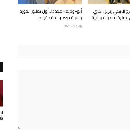
 التركي إيزيل آكاي
أبو«وديع» مجدداً.. أول تعليق لجورج
ملية مخدرات بولاية
وسوف بعد ولادة حفيده
يوليو 25, 2026
لط
بأ