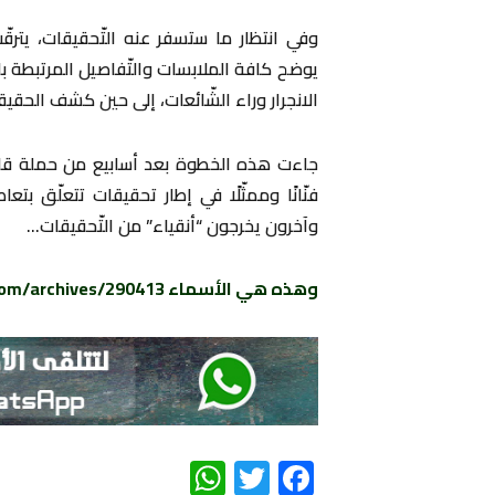
وفي انتظار ما ستسفر عنه التّحقيقات، يترق
يوضح كافة الملابسات والتّفاصيل المرتبطة 
الانجرار وراء الشّائعات، إلى حين كشف الحقيقة
جاءت هذه الخطوة بعد أسابيع من حملة قامت
فنّانًا وممثّلًا في إطار تحقيقات تتعلّق بتع
وآخرون يخرجون “أنقياء” من التّحقيقات…
وهذه هي الأسماء
com/archives/290413
WhatsApp
Twitter
Facebook