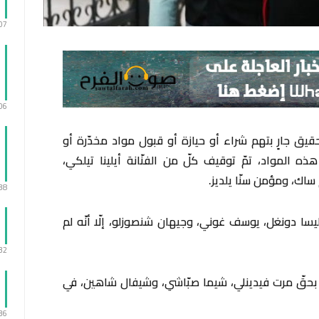
:07
:06
تحقيق جارٍ بتهم شراء أو حيازة أو قبول مواد مخدّرة أو
ذه المواد، تمّ توقيف كلّ من الفنّانة أيلينا تيلكي،
 ساك، ومؤمن سنّا يلديز.
:38
يليسا دونغل، يوسف غوني، وجيهان شنصوزلو، إلّا أنّه لم
:32
ار بحقّ مرت فيدينلي، شيما صبّاشي، وشيفال شاهين، في
:36