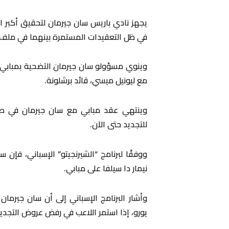
يجهز نادي باريس سان جيرمان لتحقيق أكبر ا
في ظل التعقيدات المستمرة بينهما في ملف ا
وينوي مسؤولو سان جيرمان التضحية بمبابي 
مع ليونيل ميسي، قائد برشلونة.
للتجديد حتى الآن.
ووفقًا لبرنامج “الشيرنجيتو” الإسباني، فإن سا
نيمار دا سيلفا على مبابي.
يورو، إذا استمر اللاعب في رفض عروض التجديد، 