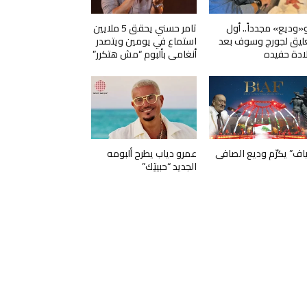
و«وديع» مجدداً.. أول
تامر حسني يحقق 5 ملايين
ليق لجورج وسوف بعد
استماع في يومين ويتصدر
ادة حفيده
أنغامي بألبوم “مش هتكرر”
ياف” يكرّم وديع الصافي
عمرو دياب يطرح ألبومه
الجديد “حبيتِك”