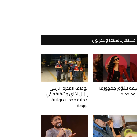
مشاهير.. سينما وتلفزيون
يفة تشوّق جمهورها
توقيف المخرج التركي
لبوم جديد
إيزيل آكاي وشقيقه في
عملية مخدرات بولاية
بورصة