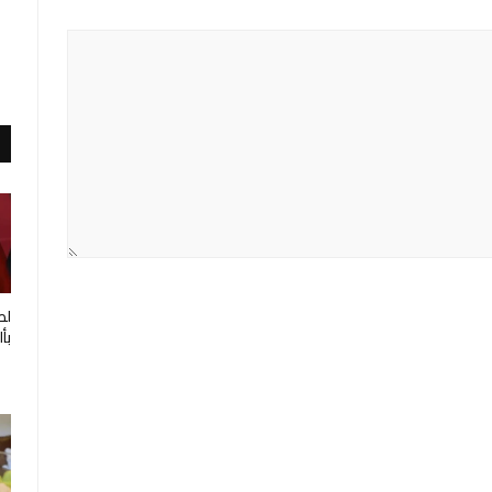
لط
بأ