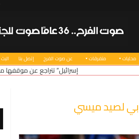
محليات
متفرقات
عن صوت الفرح
إتصل بنا
البث 
إسرائيل” تتراجع عن موقفها من الحدود البرية
لبنان يط
بي لصيد ميسي