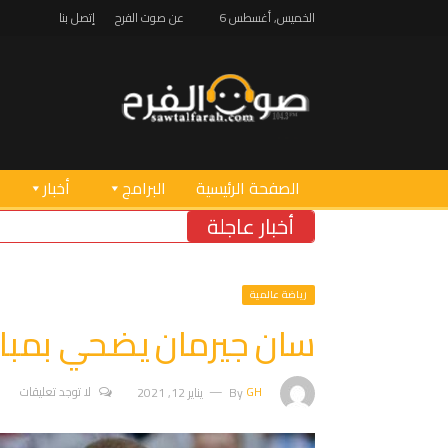
الخميس, أغسطس 6
عن صوت الفرح
إتصل بنا
الصفحة الرئيسية
البرامج
أخبار
أخبار عاجلة
“
رياضة عالمية
سان جيرمان يضحي بمبا
GH
By
يناير 12, 2021
لا توجد تعليقات