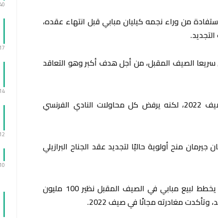
:40
ستفادة من وراء نجمه كيليان مبابي قبل انتهاء عقده،
لتجديد.
:17
سريعا الصيف المقبل، من أجل هدف أكبر وهو التعاقد
:14
وينتهي عقد مبابي مع سان جيرمان في صيف 2022، لكنه يرفض كل محاولات النادي الفرنسي
:12
ن جيرمان منح أولوية حاليًا لتجديد عقد الجناح البرازيلي
:10
وأشار البرنامج الإسباني إلى أن سان جيرمان يخطط لبيع مبابي في الصيف المقبل نظير 100 مليون
وتأكدت مغادرته مجانًا في صيف 2022.