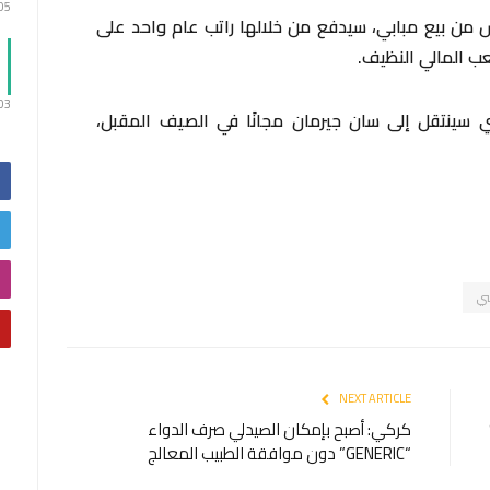
:05
 من بيع مبابي، سيدفع من خلالها راتب عام واحد على
عب المالي النظيف.
:03
ي سينتقل إلى سان جيرمان مجانًا في الصيف المقبل،
ي
NEXT ARTICLE
كركي: أصبح بإمكان الصيدلي صرف الدواء
“GENERIC” دون موافقة الطبيب المعالج