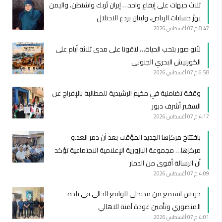
ثلاث جبهات على إيقاع واحد… إيران تُربك واشنطن، واليمن
يهزّ حسابات الرياض، ولبنان يردع الاحتلال
8:47 م
07 أغسطس 2026
لأنو صور بتحب الحياة… لاقونا على مدى ثلاثة أيام على
الكورنيش البحري الجنوبي
6:58 م
07 أغسطس 2026
وقفة تضامنية في مخيم الرشيدية للمطالبة بالإفراج عن
السفير أشرف دبور
4:17 م
07 أغسطس 2026
بافتتاح مركزها الجديد المؤقت بعد أن دمر العد.و
مركزها… مجموعة البازورية الإعلامية الاجتماعية تؤكد
أن الرسالة أقوى من الدمار
4:09 م
07 أغسطس 2026
خريس استمع من مديحلي للواقع الحالي في بلدة
المنصوري وتأمين عودة آمنة للاهالي
4:01 م
07 أغسطس 2026