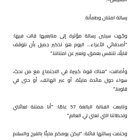
رسالة امتنان وطمأنة
وجّهت سيلين رسالة مؤثرة إلى متابعيها قالت فيها:
“أصدقائي الأعزاء… اليوم هو تذكير جميل بأن نتوقف
قليلًا، نتنفس بعمق، ونعبر عن امتناننا.”
وأضافت: “هناك قوة كبيرة في الاجتماع مع من نحبّ،
سواء حول مائدة مليئة، أو عبر الهاتف، أو حتى في
قلوبنا.”
وتابعت الفنانة البالغة 57 عامًا: “أنا ممتنة لعائلتي
ولحظاتنا التي تعني لي العالم.”
وختمت رسالتها قائلة: “ليكن يومكم مليئًا بالفرح والسلام