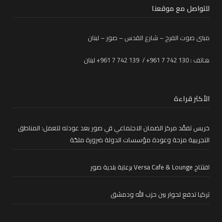
للتواصل مع موقعنا
مبنى صوت الفرح – شارع القدس – صور – لبنان
هاتف : 130 742 7 961+ / 139 742 7 961+ لبنان
الأكثر قراءة
خريس تفقّد مركز الضمان الاجتماعي في صور بعد عودته للعمل: المناطق
التجريبية مزحة وعودة مؤسسات الدولة ضرورة ملحّة
افتتاح Versa Cafe & Lounge برعاية بلدية صور
تركيا تدفع لحوار بين حزب الله ودمشق