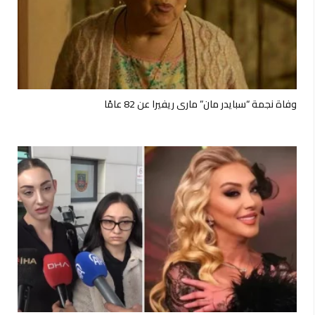
وفاة نجمة “سبايدر مان” ماري ريفيرا عن 82 عامًا