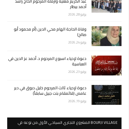
عبد الكريم مغنية وأرملة المرحوم الحاج راشد
أحمد بيطار
يوليو 28, 2026
وفاة الحاجة الهام محي الدين (أم محمود أبو
صالح)
يوليو 24, 2026
دعوة لإحياء اسبوع المرحوم د. أحمد عز الدين في
العباسية
يوليو 23, 2026
دعوة لإحياء ثالث المرحوم خليل دبوق في دير
عامص (قائمقام بنت جبيل سابقاً)
يوليو 19, 2026
BOURJI VILLAGE المشروع التجاري السياحي الأول من نوعه في