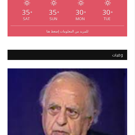
35
35
30
30
°
°
°
°
SAT
SUN
MON
TUE
للمزيد من المعلومات إضغط هنا
وفيات