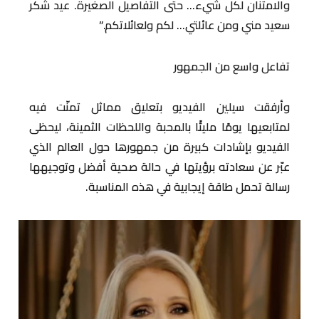
والامتنان لكل شيء… حتى التفاصيل الصغيرة. عيد شكر
سعيد مني ومن عائلتي… لكم ولعائلاتكم.”
تفاعل واسع من الجمهور
وأرفقت سيلين الفيديو بتعليق مماثل تمنّت فيه
لمتابعيها يومًا مليئًا بالمحبة واللحظات الثمينة، ليحظى
الفيديو بإشادات كبيرة من جمهورها حول العالم الذي
عبّر عن سعادته برؤيتها في حالة صحية أفضل وتوجيهها
رسالة تحمل طاقة إيجابية في هذه المناسبة.