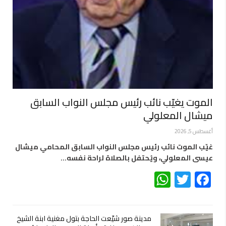
الموت يغيّب نائب رئيس مجلس النواب السابق
ميشال المعلولي
أغسطس 5, 2026
غيّب الموت نائب رئيس مجلس النواب السابق المحامي ميشال
عيسى المعلولي، ويُحتفل بالصلاة لراحة نفسه…
WhatsApp
Twitter
Facebook
مدينة صور شيّعت الحاجة بتول مغنية ابنة الشيخ