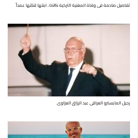
تفاصيل صادمة في وفاة المغنية التركية Güllü.. ابنتها قتلتها عمداً
رحيل المايسترو العراقي عبد الرزاق العزاوي