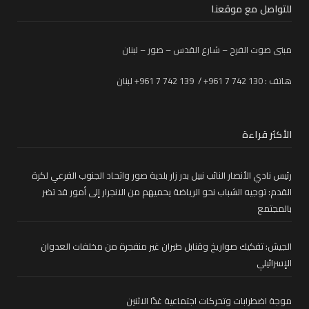
للتواصل مع موقعنا
مبنى صوت الفرح – شارع القدس – صور – لبنان
هاتف : 130 742 7 961+ / 139 742 7 961+ لبنان
الأكثر قراءة
رئيس نادي الأنصار النائب نبيل بدر زار بلدية صور واتحاد الجنوب الفرعي لكرة
القدم: توجيه الشباب نحو الرياضة يحميهم من الانجرار إلى أمور قد تضر
بالمجتمع
الجيش: تفكيك صواريخ وقنابل طيران غير منفجرة من مخلفات العدوان
الإسرائيلي
موجة اضطرابات وتحركات اجتماعية غدًا الاثنين