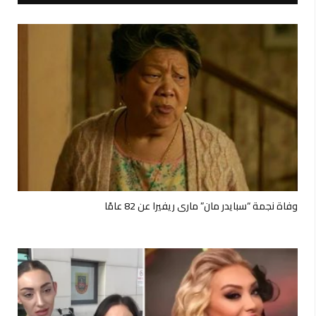
وفاة نجمة “سبايدر مان” ماري ريفيرا عن 82 عامًا