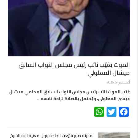
الموت يغيّب نائب رئيس مجلس النواب السابق
ميشال المعلولي
أغسطس 5, 2026
غيّب الموت نائب رئيس مجلس النواب السابق المحامي ميشال
عيسى المعلولي، ويُحتفل بالصلاة لراحة نفسه…
WhatsApp
Twitter
Facebook
مدينة صور شيّعت الحاجة بتول مغنية ابنة الشيخ