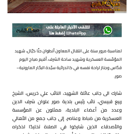
لمناسبة مرور سنة على انتقال المعاون أنطوان حنّا كيّال، شهيد
المؤسّسة العسكرية وشهيد ساحة الشرف، أقيم صباح اليوم
قدّاس وجناز لراحة نفسه في كاتدرائية سيّدة البحّار المارونية–
صور.
شارك الى جانب عائلة الشهيد، النائب علي خريس، الشيخ
ربيع قبيسي، نائب رئيس بلدية صور علوان شرف الدين
وعدد من أعضاء البلدية، ممثلون عن المؤسسة
العسكرية من ضباط وعناصر، إلى جانب جمع من الأهالي
والأصدقاء الذين شاركوا في الصلاة تخليدًا لذكراه