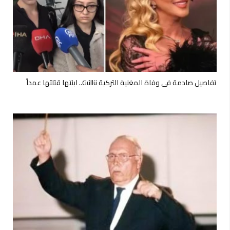
تفاصيل صادمة في وفاة المغنية التركية Güllü.. ابنتها قتلتها عمداً