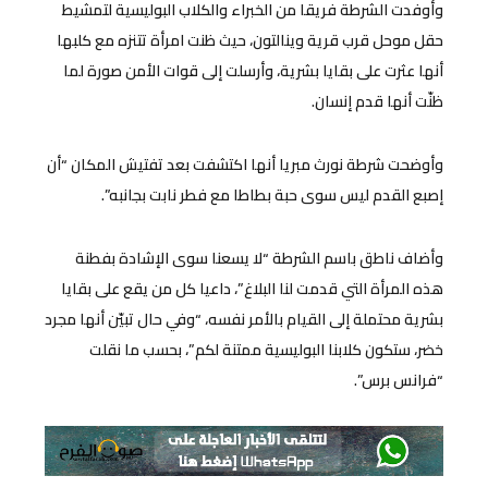
وأوفدت الشرطة فريقا من الخبراء والكلاب البوليسية لتمشيط
حقل موحل قرب قرية وينالتون، حيث ظنت امرأة تتنزه مع كلبها
أنها عثرت على بقايا بشرية، وأرسلت إلى قوات الأمن صورة لما
ظنّت أنها قدم إنسان.
وأوضحت شرطة نورث مبريا أنها اكتشفت بعد تفتيش المكان “أن
إصبع القدم ليس سوى حبة بطاطا مع فطر نابت بجانبه”.
وأضاف ناطق باسم الشرطة “لا يسعنا سوى الإشادة بفطنة
هذه المرأة التي قدمت لنا البلاغ”، داعيا كل من يقع على بقايا
بشرية محتملة إلى القيام بالأمر نفسه، “وفي حال تبيّن أنها مجرد
خضر، ستكون كلابنا البوليسية ممتنة لكم”، بحسب ما نقلت
“فرانس برس”.