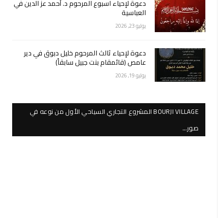
دعوة لإحياء اسبوع المرحوم د. أحمد عز الدين في
العباسية
يوليو 23, 2026
دعوة لإحياء ثالث المرحوم خليل دبوق في دير
عامص (قائمقام بنت جبيل سابقاً)
يوليو 19, 2026
BOURJI VILLAGE المشروع التجاري السياحي الأول من نوعه في
صور…