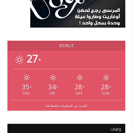
BEIRUT
27
°
35
34
28
28
°
°
°
°
THU
FRI
SAT
SUN
للمزيد من المعلومات إضغط هنا
وفيات