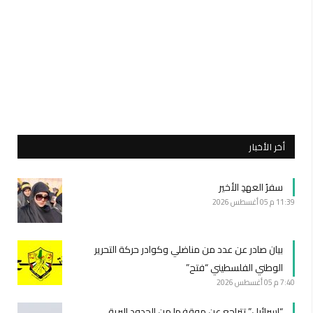
أخر الأخبار
سفرُ العهدِ الأخير
11:39 م
05 أغسطس 2026
بيان صادر عن عدد من مناضلي وكوادر حركة التحرير
الوطني الفلسطيني “فتح”
7:40 م
05 أغسطس 2026
“إسرائيل” تتراجع عن موقفها من الحدود البرية