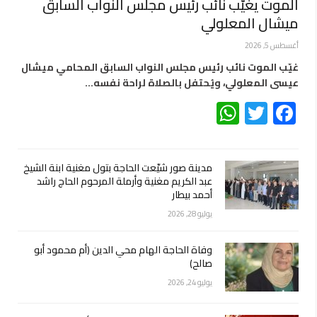
الموت يغيّب نائب رئيس مجلس النواب السابق
ميشال المعلولي
أغسطس 5, 2026
غيّب الموت نائب رئيس مجلس النواب السابق المحامي ميشال
عيسى المعلولي، ويُحتفل بالصلاة لراحة نفسه…
WhatsApp
Twitter
Facebook
مدينة صور شيّعت الحاجة بتول مغنية ابنة الشيخ
عبد الكريم مغنية وأرملة المرحوم الحاج راشد
أحمد بيطار
يوليو 28, 2026
وفاة الحاجة الهام محي الدين (أم محمود أبو
صالح)
يوليو 24, 2026