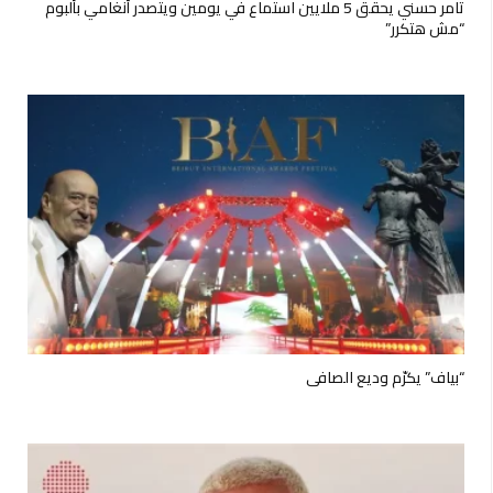
تامر حسني يحقق 5 ملايين استماع في يومين ويتصدر أنغامي بألبوم
“مش هتكرر”
“بياف” يكرّم وديع الصافي