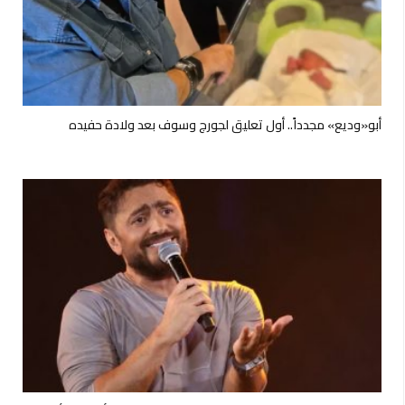
أبو«وديع» مجدداً.. أول تعليق لجورج وسوف بعد ولادة حفيده