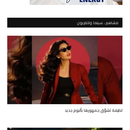
مشاهير.. سينما وتلفزيون
لطيفة تشوّق جمهورها بألبوم جديد