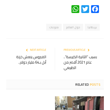
WhatsApp
Twitter
Facebook
بريطانيا
حول العالم
منوعات
NEXT ARTICLE
PREVIOUS ARTICLE
بسبب “الثانية الكبيسة”..
الفيروس ينعش خزنة
عام 2021 أقصر من
أبل بـ64 مليار دولار..
الطبيعي
RELATED
POSTS