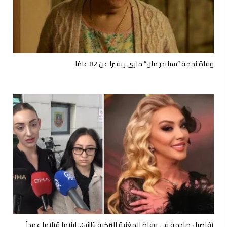
وفاة نجمة “سبايدر مان” ماري ريفيرا عن 82 عامًا
تفاصيل صادمة في وفاة المغنية التركية Güllü.. ابنتها قتلتها عمداً