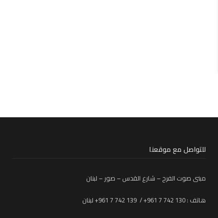
للتواصل مع موقعنا
مبنى صوت الفرح – شارع القدس – صور – لبنان
هاتف : 130 742 7 961+ / 139 742 7 961+ لبنان