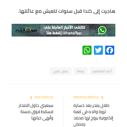
هاجرت إلى كندا قبل سنوات للعيش مع عائلتها.
WhatsApp
Twitter
Facebook
أخبار المشاهير
وفاة
يمنى شري
NEXT ARTICLE
PREVIOUS ARTICLE
طفل ينتحر بعد خسارة
سبعيني حاول الانتحار
ثروة والده في لعبة
فسقط فوق مسنة
إلكترونية يروج لها محمد
وأنهى حياتها
رمضان