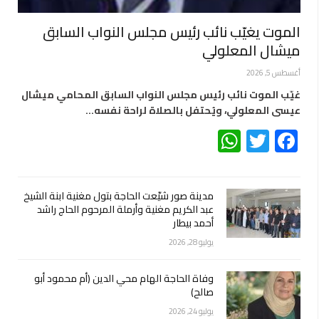
الموت يغيّب نائب رئيس مجلس النواب السابق
ميشال المعلولي
أغسطس 5, 2026
غيّب الموت نائب رئيس مجلس النواب السابق المحامي ميشال
عيسى المعلولي، ويُحتفل بالصلاة لراحة نفسه…
WhatsApp
Twitter
Facebook
مدينة صور شيّعت الحاجة بتول مغنية ابنة الشيخ
عبد الكريم مغنية وأرملة المرحوم الحاج راشد
أحمد بيطار
يوليو 28, 2026
وفاة الحاجة الهام محي الدين (أم محمود أبو
صالح)
يوليو 24, 2026