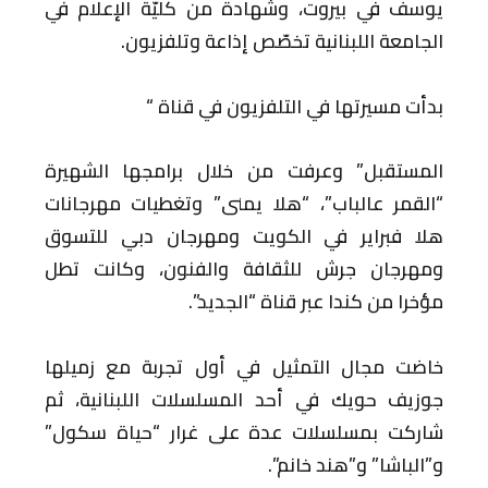
يوسف في بيروت، وشهادة من كليّة الإعلام في
الجامعة اللبنانية تخصّص إذاعة وتلفزيون.
بدأت مسيرتها في التلفزيون في قناة “
المستقبل” وعرفت من خلال برامجها الشهيرة
“القمر عالباب”، “هلا يمنى” وتغطيات مهرجانات
هلا فبراير في الكويت ومهرجان دبي للتسوق
ومهرجان جرش للثقافة والفنون، وكانت تطل
مؤخرا من كندا عبر قناة “الجديد”.
خاضت مجال التمثيل في أول تجربة مع زميلها
جوزيف حويك في أحد المسلسلات اللبنانية، ثم
شاركت بمسلسلات عدة على غرار “حياة سكول”
و”الباشا” و”هند خانم”.