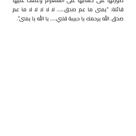
صورتها على حسابها على انستغرام وعلقت عليها
قائلة: “يمنى ما عم صدق…… لا لا لا لا لا ما عم
صدق. الله يرحمك يا حبيبة قلبي….. يا الله يا يمنى”.