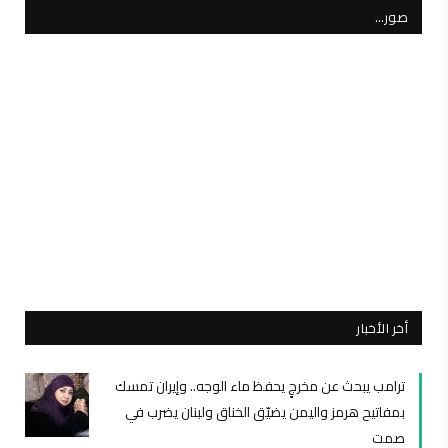
صور…
أخر الأخبار
ترامب يبحث عن مخرجٍ يحفظ ماء الوجه.. وإيران تمسك
بمفاتيح هرمز واليمن يضيّق الخناق ولبنان يضرب في
صمت