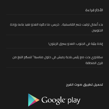
الأكثر قراءة
بدء أعمال تزفيت جسر القاسمية.. خريس: ما دمّره العدو نعيد بناءه بإرادة
الجنوبيين
إبادة بيئية في الجنوب: العدو يسرق الزيتون!
سقلاوي بحث مع رئيس بلدية رميش في حلول مناسبة” لتسلُّم التبغ من
قرى المنطقة
تحميل تطبيق صوت الفرح