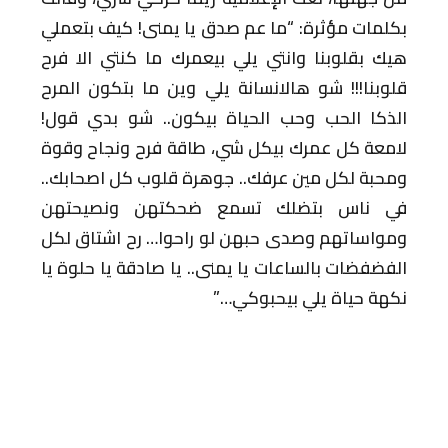
بكلمات مؤثرة: “ما عم صدق يا يمنى! كيف بتعملي
هيك بقلوبنا وانتي يلي بيعمرك ما كنتي الا فرح
قلوبنا!!! شو هالانسانة يلي وين ما بتكون المرح
الذكا الحب وحب الحياة بيكون.. شو بدي قول!
لامعة كل عمرك بيكل شي، طاقة فرح ونجاح وقوة
ومحبة لكل مين عرفك.. جوهرة قلوب كل اصحابك..
في ناس بتضلك تسمع ضحكتهن ونصيحتهن
ومواساتهم وصدى حبهن لو راحوا… رح اشتاق لكل
الفضفضات بالساعات يا يمنى.. يا صادقة يا حلوة يا
نكهة حياة يلي بيحبوكي…”