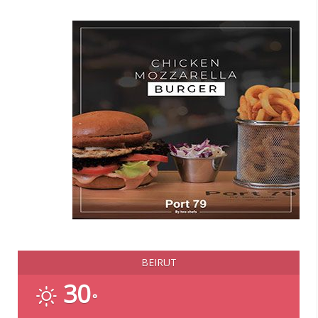
BEIRUT
30
°