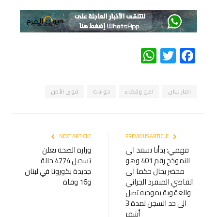
WhatsApp
Twitter
Facebook
اخبار لبنان
امن وقضاء
حوادث
قوى الأمن
NEXT ARTICLE
PREVIOUS ARTICLE
فهمي: بدأنا نستند الى
وزارة الصحة تعلن
النموذج رقم 401 وهو
تسجيل 4774 حالة
محضر يحال حكما الى
جديدة بكورونا في لبنان
القاضي المنفرد الجزائي
و16 وفاة
والعقوبة بموجبه تصل
الى حد السجن لمدة 3
أشهر