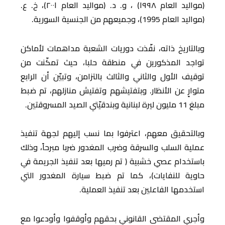
(مواليد العام ۱۹۹۸) ، و. د. (مواليد العام ۲۰۰۱)، خ. ع.
(مواليد العام 1995)، وجميعهم من الجنسية السورية.
وبالتاريخ ذاته، نفّذت دوريات الشعبة مداهمات لأماكن
تواجد المذكورين في منطقة حلبا، حيث تمكّنت من
توقيف الأول والثاني والثالث بالتزامن، وتبيّن أن الرابع
متوارٍ عن الأنظار. وبتفتيشهم وتفتيش منازلهم، تم ضبط
مبلغ 11 مليون ليرة لبنانية وبندقيّتي الصيد المسروقتين.
وبالتحقيق معهم، اعترفوا بما نسب إليهم لجهة تنفيذ
عملية السلب والسرقة وضرب المغدور ضربا مبرحاً، وذلك
باستخدام عصي خشبية ( تم رميها بعد تنفيذ الجريمة في
حاوية للنفايات)، كما تم ضبط سيارة المغدور التي
استخدمها الفاعلين بعد تنفيذ العملية.
وأجري المقتضى القانوني بحقهم وأوقفوا وأودعوا مع