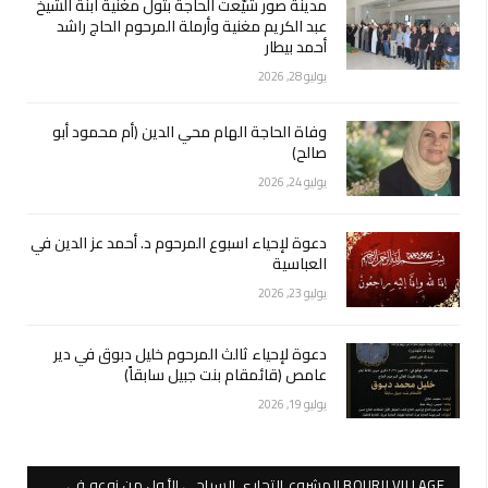
مدينة صور شيّعت الحاجة بتول مغنية ابنة الشيخ
عبد الكريم مغنية وأرملة المرحوم الحاج راشد
أحمد بيطار
يوليو 28, 2026
وفاة الحاجة الهام محي الدين (أم محمود أبو
صالح)
يوليو 24, 2026
دعوة لإحياء اسبوع المرحوم د. أحمد عز الدين في
العباسية
يوليو 23, 2026
دعوة لإحياء ثالث المرحوم خليل دبوق في دير
عامص (قائمقام بنت جبيل سابقاً)
يوليو 19, 2026
BOURJI VILLAGE المشروع التجاري السياحي الأول من نوعه في