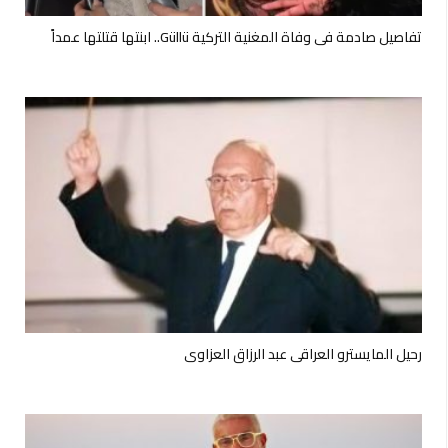
تفاصيل صادمة في وفاة المغنية التركية Güllü.. ابنتها قتلتها عمداً
رحيل المايسترو العراقي عبد الرزاق العزاوي