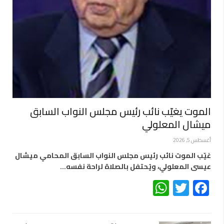
الموت يغيّب نائب رئيس مجلس النواب السابق
ميشال المعلولي
أغسطس 5, 2026
غيّب الموت نائب رئيس مجلس النواب السابق المحامي ميشال
عيسى المعلولي، ويُحتفل بالصلاة لراحة نفسه…
WhatsApp
Twitter
Facebook