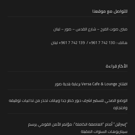
للتواصل مع موقعنا
مبنى صوت الفرح – شارع القدس – صور – لبنان
هاتف : 130 742 7 961+ / 139 742 7 961+ لبنان
الأكثر قراءة
افتتاح Versa Cafe & Lounge برعاية بلدية صور
الوضع الصحي للسفير اشرف دبور خطر جدا وبيانات تحذر من تداعيات توقيفه
واحتجازه
“إسرائيل” أمام “العاصفة الكاملة”: مؤتمر الأمن القومي يرسم
سيناريوهات السنوات المقبلة