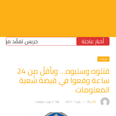
أخبار عاجلة
خريس تفقّد مركز الضما
محليات
قتلوه وسلبوه… وبأقلّ من 24
ساعة وقعوا في قبضة شُعبة
المَعلومات
GH
By
يناير 7, 2021
لا توجد تعليقات