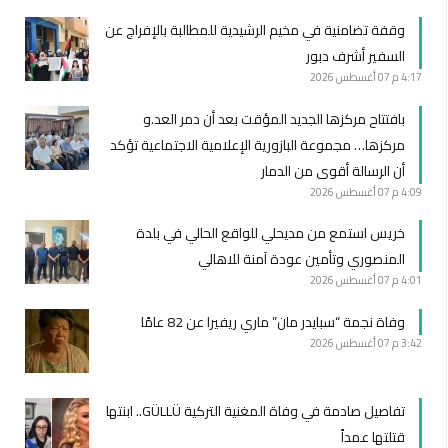
وقفة تضامنية في مخيم الرشيدية للمطالبة بالإفراج عن
السفير أشرف دبور
4:17 م
07 أغسطس 2026
بافتتاح مركزها الجديد المؤقت بعد أن دمر العد.و
مركزها… مجموعة البازورية الإعلامية الاجتماعية تؤكد
أن الرسالة أقوى من الدمار
4:09 م
07 أغسطس 2026
خريس استمع من مديحلي للواقع الحالي في بلدة
المنصوري وتأمين عودة آمنة للاهالي
4:01 م
07 أغسطس 2026
وفاة نجمة “سبايدر مان” ماري ريفيرا عن 82 عامًا
3:42 م
07 أغسطس 2026
تفاصيل صادمة في وفاة المغنية التركية GÜLLÜ.. ابنتها
قتلتها عمداً