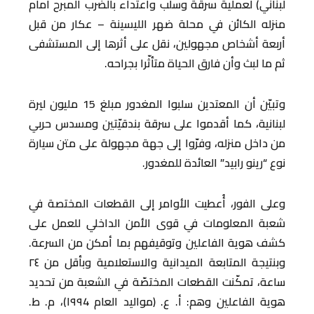
لبناني) لعملية سرقة وسلب واعتداء بالضرب المبرح أمام
منزله الكائن في محلة ضهر الليسينة – عكار من قبل
أربعة أشخاص مجهولين، نقل على أثرها إلى المستشفى
ثم ما لبث وأن فارق الحياة متأثّرا بجراحه.
وتبيّن أن المعتدين سلبوا المغدور مبلغ 15 مليون ليرة
لبنانية، كما أقدموا على سرقة بندقيّتين ومسدس حربي
من داخل منزله، وفرّوا إلى جهة مجهولة على متن سيارة
نوع “رينو رابيد” العائدة للمغدور.
وعلى الفور، أُعطيت الأوامر إلى القطعات المختصة في
شعبة المعلومات في قوى الأمن الداخلي للعمل على
كشف هوية الفاعلين وتوقيفهم بما أمكن من السرعة.
وبنتيجة المتابعة الميدانية والاستعلامية وبأقل من ٢٤
ساعة، تمكّنت القطعات المختصّة في الشعبة من تحديد
هوية الفاعلين وهم: أ. ع. (مواليد العام ۱۹۹4)، م. ط.