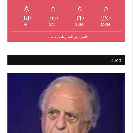
34
36
31
29
°
°
°
°
FRI
SAT
SUN
MON
للمزيد من المعلومات إضغط هنا
وفيات