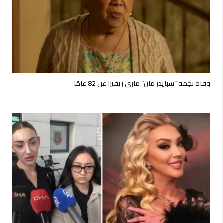
وفاة نجمة “سبايدر مان” ماري ريفيرا عن 82 عامًا