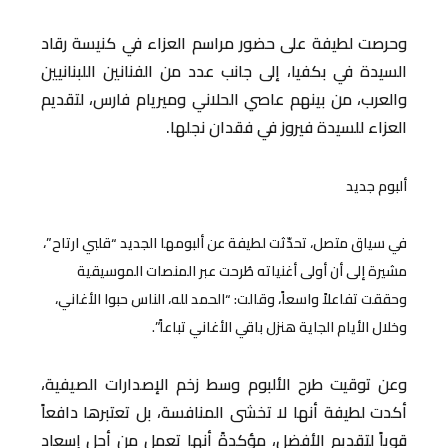
وحرصت لطيفة على حضور مراسم العزاء في كنيسة رقاد
السيدة في بكفيا، إلى جانب عدد من الفنانين اللبنانيين
والعرب، من بينهم عاصي الحلاني وميريام فارس، لتقديم
العزاء للسيدة فيروز في فقدان نجلها.
ألبوم جديد
في سياق متصل، تحدّثت لطيفة عن ألبومها الجديد “قلبي ارتاح”،
مشيرة إلى أن أولى أغنياته طُرحت عبر المنصات الموسيقية
وحققت تفاعلاً واسعاً، وقالت: “الحمد لله، الناس حبوا الأغاني،
وخلال الأيام الجاية هنزل باقي الأغاني تباعاً”.
وعن توقيت طرح الألبوم وسط زخم الإصدارات الصيفية،
أكدت لطيفة أنها لا تخشى المنافسة، بل تعتبرها دافعاً
قوياً لتقديم الأفضل، مؤكدةً أنها تعمل من أجل إسعاد