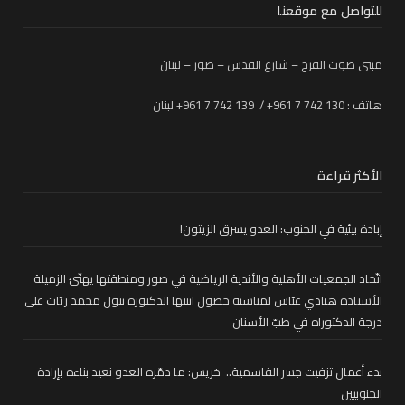
للتواصل مع موقعنا
مبنى صوت الفرح – شارع القدس – صور – لبنان
هاتف : 130 742 7 961+ / 139 742 7 961+ لبنان
الأكثر قراءة
إبادة بيئية في الجنوب: العدو يسرق الزيتون!
اتّحاد الجمعيات الأهلية والأندية الرياضية في صور ومنطقتها يهنّئ الزميلة
الأستاذة هنادي عبّاس لمناسبة حصول ابنتها الدكتورة بتول محمد زيّات على
درجة الدكتوراه في طبّ الأسنان
بدء أعمال تزفيت جسر القاسمية.. خريس: ما دمّره العدو نعيد بناءه بإرادة
الجنوبيين