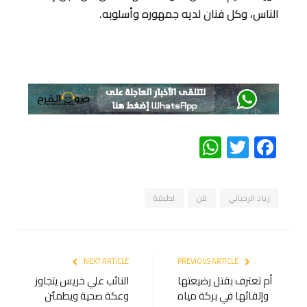
الناس، وكل فنان لديه جمهوره وأسلوبه.
WhatsApp
Twitter
Facebook
زياد الرحباني
فن
لطيفة
NEXT ARTICLE
PREVIOUS ARTICLE
أم تعترف بقتل رضيعتها
النائب علي خريس يتجاوز
وإلقائها في بركة مياه
وعكة صحية ويطمئن