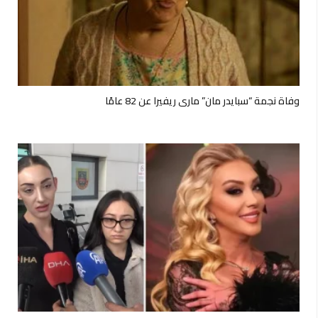
وفاة نجمة “سبايدر مان” ماري ريفيرا عن 82 عامًا