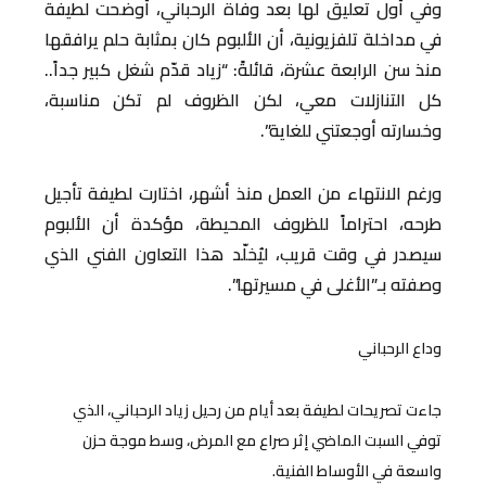
وفي أول تعليق لها بعد وفاة الرحباني، أوضحت لطيفة
في مداخلة تلفزيونية، أن الألبوم كان بمثابة حلم يرافقها
منذ سن الرابعة عشرة، قائلةً: “زياد قدّم شغل كبير جداً..
كل التنازلات معي، لكن الظروف لم تكن مناسبة،
وخسارته أوجعتني للغاية”.
ورغم الانتهاء من العمل منذ أشهر، اختارت لطيفة تأجيل
طرحه، احتراماً للظروف المحيطة، مؤكدة أن الألبوم
سيصدر في وقت قريب، ليُخلّد هذا التعاون الفني الذي
وصفته بـ”الأغلى في مسيرتها”.
وداع الرحباني
جاءت تصريحات لطيفة بعد أيام من رحيل زياد الرحباني، الذي
توفي السبت الماضي إثر صراع مع المرض، وسط موجة حزن
واسعة في الأوساط الفنية.