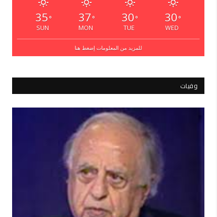
35
37
30
30
°
°
°
°
SUN
MON
TUE
WED
للمزيد من المعلومات إضغط هنا
وفيات