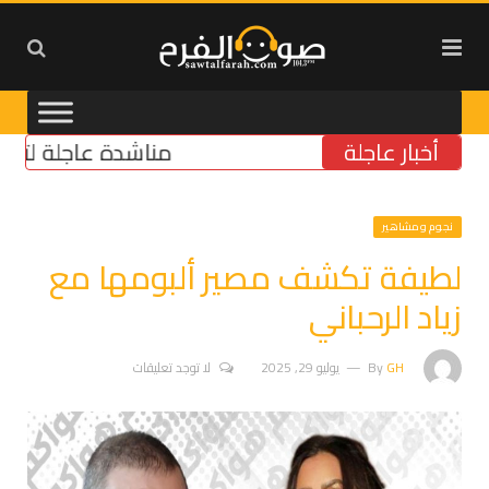
أخبار عاجلة
مناشدة عاجلة لتأمين مولّ
نجوم ومشاهير
لطيفة تكشف مصير ألبومها مع
زياد الرحباني
GH
By
يوليو 29, 2025
لا توجد تعليقات