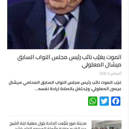
الموت يغيّب نائب رئيس مجلس النواب السابق
ميشال المعلولي
أغسطس 5, 2026
غيّب الموت نائب رئيس مجلس النواب السابق المحامي ميشال
عيسى المعلولي، ويُحتفل بالصلاة لراحة نفسه…
WhatsApp
Twitter
Facebook
مدينة صور شيّعت الحاجة بتول مغنية ابنة الشيخ
عبد الكريم مغنية وأرملة المرحوم الحاج راشد