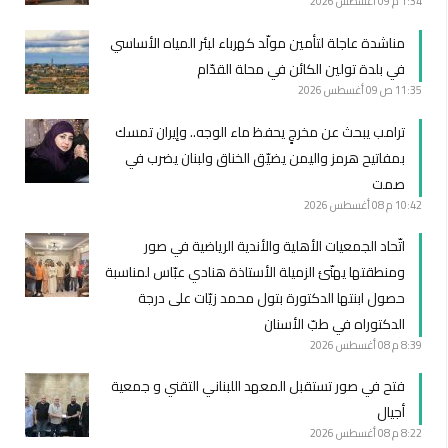
1:34 م
09 أغسطس 2026
مناشدة عاجلة لتأمين مولّد كهرباء لبئر المياه الأساسي
في بلدة تولين الكائن في محلة القدّام
11:35 ص
09 أغسطس 2026
ترامب يبحث عن مخرجٍ يحفظ ماء الوجه.. وإيران تمسك
بمفاتيح هرمز واليمن يضيّق الخناق ولبنان يضرب في
صمت
10:42 م
08 أغسطس 2026
اتّحاد الجمعيات الأهلية والأندية الرياضية في صور
ومنطقتها يهنّئ الزميلة الأستاذة هنادي عبّاس لمناسبة
حصول ابنتها الدكتورة بتول محمد زيّات على درجة
الدكتوراه في طبّ الأسنان
8:39 م
08 أغسطس 2026
فتح في صور تستقبل المعهد اللبناني التقني و جمعية
أجيال
8:22 م
08 أغسطس 2026