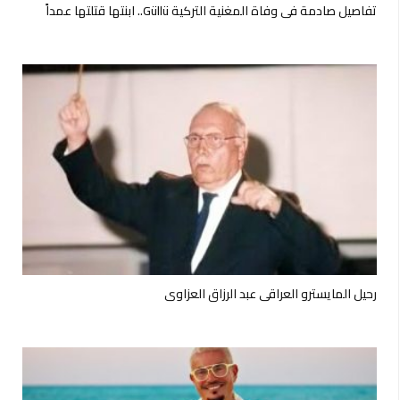
تفاصيل صادمة في وفاة المغنية التركية Güllü.. ابنتها قتلتها عمداً
رحيل المايسترو العراقي عبد الرزاق العزاوي