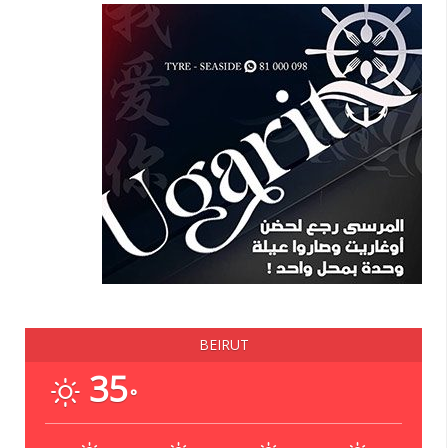
BEIRUT
35
°