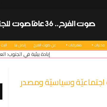
محليات
متفرقات
عن صوت الفرح
إتصل بنا
البث 
إبادة بيئية في الجنوب: العدو يسرق الزيتون!
“بلومبر
 اجتماعيّة وسياسيّة ومصدر