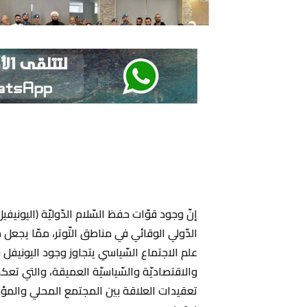
‏إنّ وجود قوّات حفظ السّلام الدّوليّة (اليونيفي
الدّولي الوقائي في مناطق التّوتر، ممّا يجعل 
علم الاجتماع السّياسي يتجاوز وجود اليونيفل ف
والاقتصاديّة والسّياسيّة العميقة، والتي تع
تعقيدات العلاقة بين المجتمع المحلي والمؤس