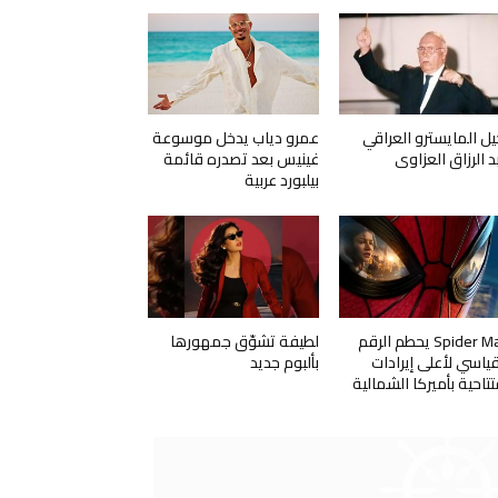
يل المايسترو العراقي
عمرو دياب يدخل موسوعة
د الرزاق العزاوي
غينيس بعد تصدره قائمة
بيلبورد عربية
Spider Man يحطم الرقم
لطيفة تشوّق جمهورها
قياسي لأعلى إيرادات
بألبوم جديد
تتاحية بأميركا الشمالية