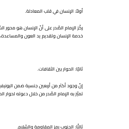
‏أولاً: الإنسان في قلب المعادلة.
ركّز الإمام الصّدر على أنّ الإنسان هو محور ا
خدمة الإنسان وتقديم يد العون والمساعدة، و
‏ثانيًا: الحوار بين الثقافات.
‏إنّ وجود أكثر من أربعين جنسية ضمن اليوني
تميّز به الإمام الصّدر من خلال دعوته لحوار ال
‏ثالثًا: الجنوب رمز المقاومة والسّلام.