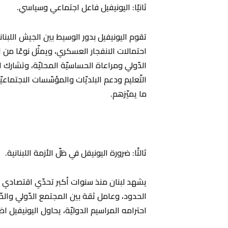
‏ثانيًا: اليونيفيل فاعل اجتماعي وسياسي.
‏تقوم اليونيفيل بدور الوسيط بين الجيش اللبن
احتمالات الانفجار العسكري، ويمثّل نوعًا من ا
الدّولي ومراعاة الحساسيّة المحليّة، وتشارك 
التّعليم ودعم البلديّات والمؤسّسات الاجتماع
ما يميّزهم.
‏ثالثًا: ضرورة اليونيفل في ظلّ الأزمة اللبنانية.
‏يشهد لبنان منذ سنوات أكبر تحدّي اقتصادي 
الحدود، وعامل ثقة بين المجتمع الدّولي والدّو
احترامه المراسيم الدوليّة، يحاول اليونيفيل ا