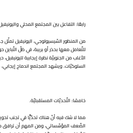
‏رابعًا: التفاعل بين المجتمع المحلي واليونيفيل
‏من المنظور السّيسيولوجي، اليونيفيل تمثّل جس
للتّعامل معها بحذر أو بريبة، في ظلّ التّباين 
الأغلب من الجنوبيّة نظرة إيجابية لليونيفيل،
السلوكيّات. ويشهد المجتمع اندماج إيجابي، حي
‏خامسًا: التّحديّات المستقبليّة.
مما لا شك فيه أنّ هناك تحدّيًّا في تجنب تحوي
الضّعف المؤسّساتي، ومن المهم أن ترافق مهمة