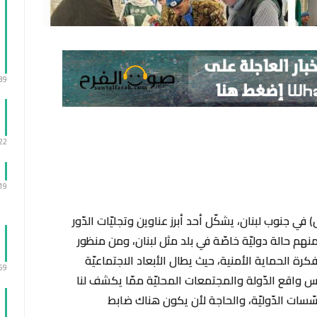
:39
:22
:19
ل) في جنوب لبنان، يشكّل أحد أبرز عناوين وتجليّات الدّور
منهم حالة دوليّة خاصّة في بلد مثل لبنان، ومن منظور
كرة الحماية الأمنية، حيث يطال الأبعاد الاجتماعيّة
:59
كس واقع الدّولة والمجتمعات المحليّة ممّا يكشف لنا
ّسات الدّوليّة، والحاجة لأن يكون هناك ضابط