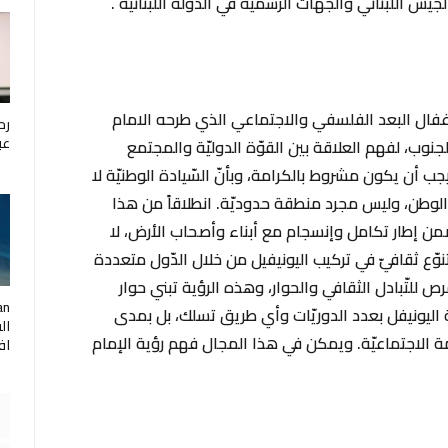
يش اللبناني والجهات الرسميّة في الدّولة اللبنانيّة .
غفال البعد الفلسفي والاجتماعي الذي طرحه الامام
رح
عب
الجنوب، لفهم العلاقة بين القوّة الدوليّة والمجتمع
يجب أن يكون مشروط بالكرامة، وبأنّ السّيادة الوطنيّة لا
ب الوطن، وليس مجرد منطقة حدوديّة. انطلاقاً من هذا
 ضمن إطار تكامل وإنسجام مع أبناء وأصحاب الأرض، لا
ّع ثقافيّ في تركيب اليونيفيل من خلال الدّول متعددة
للتّبادل الثقافي والحوار، وهذه الرؤية تبني حوار
اليونيفل بعدد الدوريّات وأي طريق تسلك، بل بمدى
ال
 الاجتماعيّة. ويمكن في هذا المجال فهم رؤية الإمام
اف