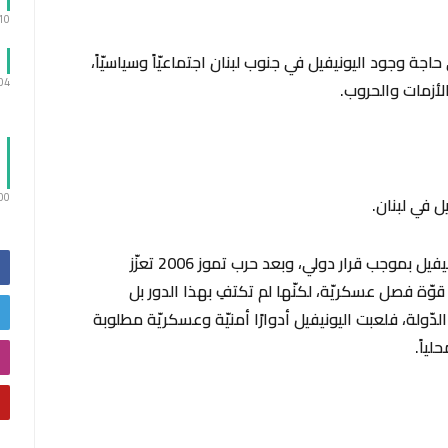
:10
ة وجود اليونيفيل في جنوب لبنان اجتماعيّاً وسياسيّاً،
:04
لأزمات والحروب.
:00
يل في لبنان.
‏بعد اجتياح جنوب لبنان عام ١٩٧٨ تأسّست اليونيفيل بموجب قرار دولي، وبعد حرب تموز 2006 تعزّز
، وبالرّغم من أنّها قوّة فصل عسكريّة، لكنّها لم تكتفِ بهذا الدور بل
ولة، فلعبت اليونيفيل أدوارًا أمنيّة وعسكريّة مطلوبة
لياً.