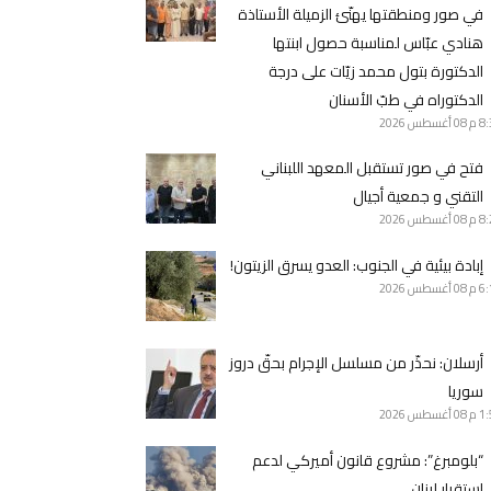
في صور ومنطقتها يهنّئ الزميلة الأستاذة
هنادي عبّاس لمناسبة حصول ابنتها
الدكتورة بتول محمد زيّات على درجة
الدكتوراه في طبّ الأسنان
8 م
08 أغسطس 2026
فتح في صور تستقبل المعهد اللبناني
التقني و جمعية أجيال
8 م
08 أغسطس 2026
إبادة بيئية في الجنوب: العدو يسرق الزيتون!
6 م
08 أغسطس 2026
أرسلان: نحذّر من مسلسل الإجرام بحقّ دروز
سوريا
1 م
08 أغسطس 2026
“بلومبرغ”: مشروع قانون أميركي لدعم
استقرار لبنان