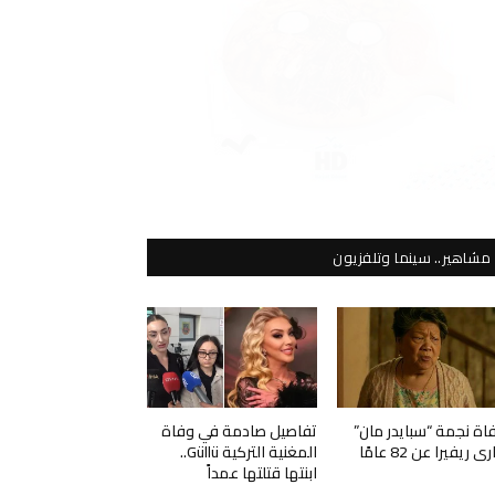
مشاهير.. سينما وتلفزيون
اة نجمة “سبايدر مان”
تفاصيل صادمة في وفاة
ي ريفيرا عن 82 عامًا
المغنية التركية Güllü..
ابنتها قتلتها عمداً