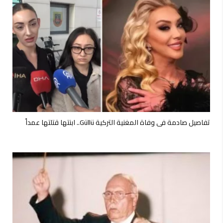
تفاصيل صادمة في وفاة المغنية التركية Güllü.. ابنتها قتلتها عمداً