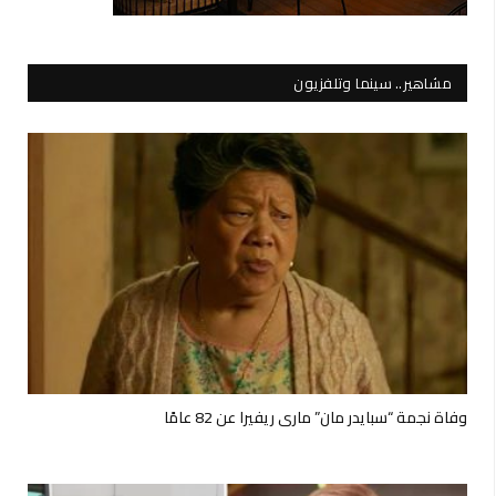
مشاهير.. سينما وتلفزيون
وفاة نجمة “سبايدر مان” ماري ريفيرا عن 82 عامًا