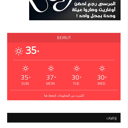
BEIRUT
35
°
35
37
30
30
°
°
°
°
SUN
MON
TUE
WED
للمزيد من المعلومات إضغط هنا
وفيات