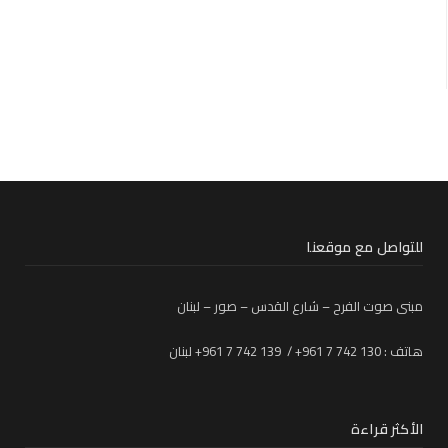
للتواصل مع موقعنا
مبنى صوت الفرح – شارع القدس – صور – لبنان
هاتف : 130 742 7 961+ / 139 742 7 961+ لبنان
الأكثر قراءة