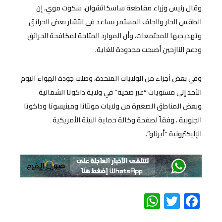
وقال رئيس وزراء مقاطعة ساسكاتشوان، سكوت موي، إن
الطقس الحار والجاف المستمر يساعد في انتشار بعض الحرائق
وتهديديها للمجتمعات، وأن الموارد المتاحة لمكافحة الحرائق
ودعم النازحين أصبحت محدودة للغاية.
وفي بعض أجزاء من الولايات المتحدة، وصلت جودة الهواء اليوم
الأحد إلى مستويات “غير صحية” في ولاية داكوتا الشمالية
وبعض المناطق الصغيرة من ولايات مونتانا ومينيسوتا وداكوتا
الجنوبية ، وفقاً لصفحة وكالة حماية البيئة الأمريكية
الإليكترونية “أيرناو”.
WhatsApp
Twitter
Facebook