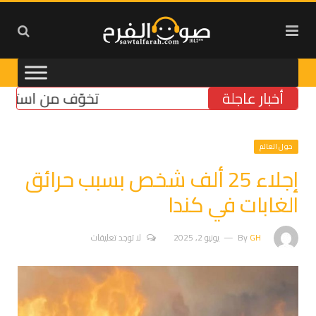
أخبار عاجلة
تخوّف من استمرار تشدّ
حول العالم
إجلاء 25 ألف شخص بسبب حرائق
الغابات في كندا
GH
By
يونيو 2, 2025
لا توجد تعليقات