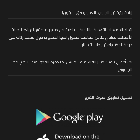
إبادة بيئية في الجنوب: العدو يسرق الزيتون!
اتّحاد الجمعيات الأهلية والأندية الرياضية في صور ومنطقتها يهنّئ الزميلة
الأستاذة هنادي عبّاس لمناسبة حصول ابنتها الدكتورة بتول محمد زيّات على
درجة الدكتوراه في طبّ الأسنان
بدء أعمال تزفيت جسر القاسمية.. خريس: ما دمّره العدو نعيد بناءه بإرادة
الجنوبيين
تحميل تطبيق صوت الفرح