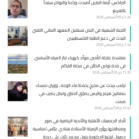
البراكس: أزمة البنزين أصبحت وراءنا والبواخر ستبدأ
بالتفريغ
2:26 م
09 أغسطس 2026
اللجنة الشعبية في البص تستقبل المعهد اللبناني التقني
للبحث في دعم الطلبة الفلسطينيين
1:34 م
09 أغسطس 2026
مناشدة عاجلة لتأمين مولّد كهرباء لبئر المياه الأساسي
في بلدة تولين الكائن في محلة القدّام
11:35 ص
09 أغسطس 2026
ترامب يبحث عن مخرجٍ يحفظ ماء الوجه.. وإيران تمسك
بمفاتيح هرمز واليمن يضيّق الخناق ولبنان يضرب في
صمت
10:42 م
08 أغسطس 2026
اتّحاد الجمعيات الأهلية والأندية الرياضية في صور
ومنطقتها يهنّئ الزميلة الأستاذة هنادي عبّاس لمناسبة
حصول ابنتها الدكتورة بتول محمد زيّات على درجة