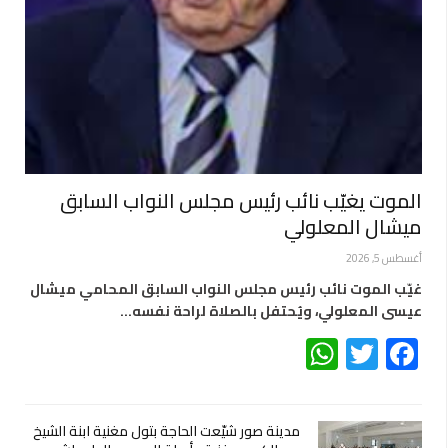
الموت يغيّب نائب رئيس مجلس النواب السابق
ميشال المعلولي
أغسطس 5, 2026
غيّب الموت نائب رئيس مجلس النواب السابق المحامي ميشال
عيسى المعلولي، ويُحتفل بالصلاة لراحة نفسه…
WhatsApp
Twitter
Facebook
مدينة صور شيّعت الحاجة بتول مغنية ابنة الشيخ