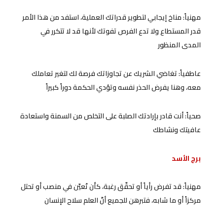
مهنياً: مناخ إيجابي لتطوير قدراتك العملية، استفد من هذا الأمر
قدر المستطاع ولا تدع الفرص تفوتك لأنها قد لا تتكرر في
المدى المنظور
عاطفياً: تغاضي الشريك عن تجاوزاتك فرصة لك لتغير تعاملك
معه، وهنا يفرض الحذر نفسه وتؤدي الحكمة دوراً كبيراً
صحياً: أنت قادر بإرادتك الصلبة على التخلص من السمنة واستعادة
عافيتك ونشاطك
برج الأسد
مهنياً: قد تفرض رأياً أو تحقّق رغبة، كأن تُعيّن في منصب أو تحتل
مركزاً أو ما شابه، فتبرهن للجميع أنّ العلم سلاح الإنسان