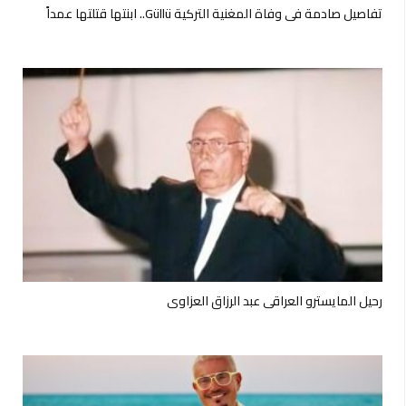
تفاصيل صادمة في وفاة المغنية التركية Güllü.. ابنتها قتلتها عمداً
رحيل المايسترو العراقي عبد الرزاق العزاوي