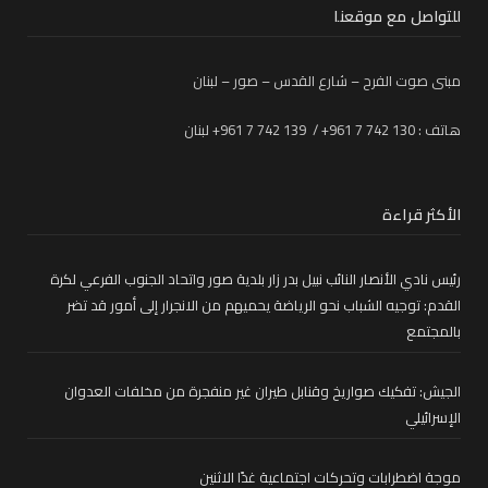
للتواصل مع موقعنا
مبنى صوت الفرح – شارع القدس – صور – لبنان
هاتف : 130 742 7 961+ / 139 742 7 961+ لبنان
الأكثر قراءة
رئيس نادي الأنصار النائب نبيل بدر زار بلدية صور واتحاد الجنوب الفرعي لكرة
القدم: توجيه الشباب نحو الرياضة يحميهم من الانجرار إلى أمور قد تضر
بالمجتمع
الجيش: تفكيك صواريخ وقنابل طيران غير منفجرة من مخلفات العدوان
الإسرائيلي
موجة اضطرابات وتحركات اجتماعية غدًا الاثنين