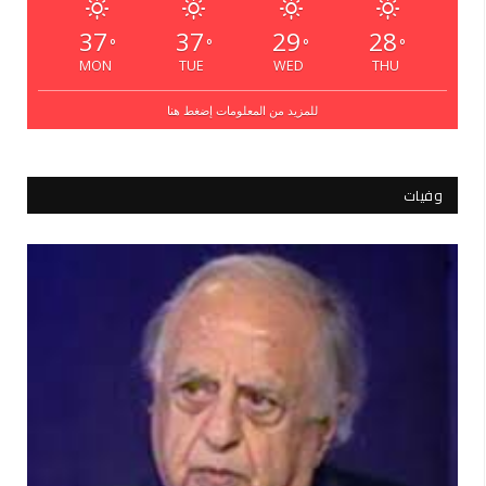
37
37
29
28
°
°
°
°
MON
TUE
WED
THU
للمزيد من المعلومات إضغط هنا
وفيات