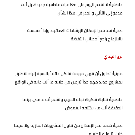
عاطفياً: لا تقدم اليوم على مغامرات عاطفية جديدة، بل أنت
مدعو إلى التأني والحذر في هذا الشأن
صحياً: نفذ قدر الإمكان الإرشادات الغذائية، وإذا أحسست
بالانزعاج راجع أخصائي التغذية
برج الجدي
مهنياً: تحاول أن تنهي مهمة تشكل عائقاً بالنسبة إليك لتنطلق
بمشروع جديد مهم جداً تبرهن من خلاله ما أنت عليه في الواقع
عاطفياً: تنتابك شكوك تجاه الحبيب وتشعر أنه غامض، بينما
الحقيقة أنت من يكتنفه الغموض
صحياً: خفف قدر الإمكان من تناول المشروبات الغازية ولا سيما
خلال تناولك الطعام