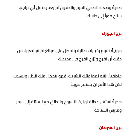
صحياً: وضعك الصحي الحرج والدقيق لم يعد يحتمل أي تراجع،
سارع فوراً إلى طبيبك
برج الجوزاء
مهنياً: تقوم بخيارات صائبة وتحصل على مبالغ لم تتوقعها، من
حقك أن تفرح وتزرع الفرح في محيطك
عاطفياً: انتبه لمعاملتك الشريك، فهو يتحمل منك الكثير ويسكت،
لكن هذا الأمر لن يستمر طويلاً
صحياً: استغل عطلة نهاية الأسبوع وانطلق مع العائلة إلى البحر
ومارس السباحة
برج السرطان