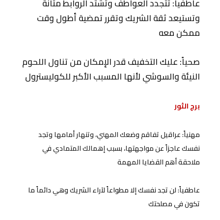
عاطفياً: تتجدد العواطف وتشتد الروابط متانة
وتستيعد ثقة الشريك وتقرر تمضية أطول وقت
ممكن معه
صحياً: عليك التخفيف قدر الإمكان من تناول اللحوم
النيئة والسوشي لأنها المسبب الأكبر للكوليسترول
برج الثور
مهنياً: عراقيل تفاقم وضعك المهني، وتنهار أمامها وتجد
نفسك عاجزاً عن مواجهتها، بسبب إهمالك المتمادي في
ملاحقة أهم القضايا المهمة
عاطفياً: لن تجد نفسك إلا مطواعاً لآراء الشريك وهي دائماً ما
تكون في مصلحتك