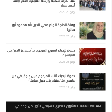
عبد الكريم مغنية وأرملة المرحوم الحاج راشد
أحمد بيطار
يوليو 28, 2026
وفاة الحاجة الهام محي الدين (أم محمود أبو
صالح)
يوليو 24, 2026
دعوة لإحياء اسبوع المرحوم د. أحمد عز الدين في
العباسية
يوليو 23, 2026
دعوة لإحياء ثالث المرحوم خليل دبوق في دير
عامص (قائمقام بنت جبيل سابقاً)
يوليو 19, 2026
BOURJI VILLAGE المشروع التجاري السياحي الأول من نوعه في