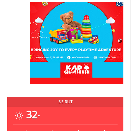
BEIRUT
32
°