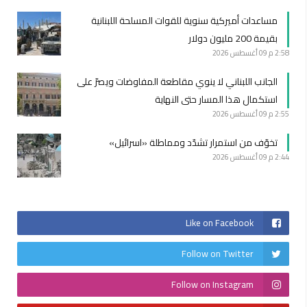
مساعدات أميركية سنوية للقوات المسلحة اللبنانية
بقيمة 200 مليون دولار
2:58 م
09 أغسطس 2026
الجانب اللبناني لا ينوي مقاطعة المفاوضات ويصرّ على
استكمال هذا المسار حتى النهاية
2:55 م
09 أغسطس 2026
تخوّف من استمرار تشدّد ومماطلة «اسرائيل»
2:44 م
09 أغسطس 2026
Like on Facebook
Follow on Twitter
Follow on Instagram