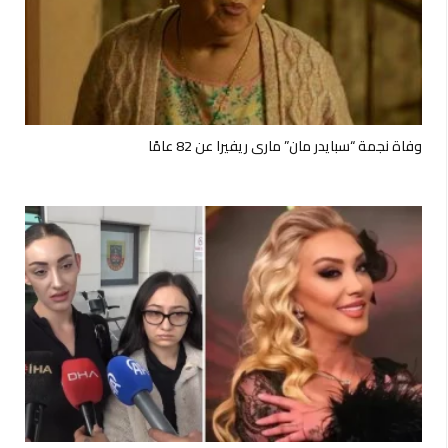
وفاة نجمة “سبايدر مان” ماري ريفيرا عن 82 عامًا