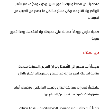
عاطفياً: كن ناضجاً واترك الأمور تسير بهدوء وتكيّف مع الأمر
الواقع ولا تقاومه، وكن مستوعباً لكل ما يصدر من الحبيب من
تصرفات
صحياً: مارس برودة أعصابك على محيطك ولا تفقدها، وخذ الأمور
بروية
برج العذراء
مهنياً: أنت مدعو الى التّحفظ ولو انّ الفرص المهنية جديدة
متاحة امامك، امور طارئة قد تحصل وحظوظ لم تخطر بالبال
عاطفياً: تغييرات مفاجئة تطال وضعك العاطفي وتضعك أمام
مسؤوليات كبيرة قد تعجز عن القيام بها
صحياً: أنت دائم التوتر ومعرض لاضطرابات نفسية ما يجعلك