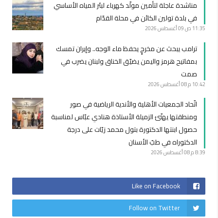
مناشدة عاجلة لتأمين مولّد كهرباء لبئر المياه الأساسي
في بلدة تولين الكائن في محلة القدّام
11:35 ص
09 أغسطس 2026
ترامب يبحث عن مخرجٍ يحفظ ماء الوجه.. وإيران تمسك
بمفاتيح هرمز واليمن يضيّق الخناق ولبنان يضرب في
صمت
10:42 م
08 أغسطس 2026
اتّحاد الجمعيات الأهلية والأندية الرياضية في صور
ومنطقتها يهنّئ الزميلة الأستاذة هنادي عبّاس لمناسبة
حصول ابنتها الدكتورة بتول محمد زيّات على درجة
الدكتوراه في طبّ الأسنان
8:39 م
08 أغسطس 2026
Like on Facebook
Follow on Twitter