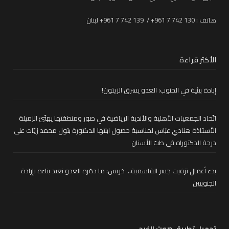
هاتف : 130 742 7 961+ / 139 742 7 961+ لبنان
الأكثر قراءة
إبادة بيئية في الجنوب: العدو يسرق الزيتون!
اتّحاد الجمعيات الأهلية والأندية الرياضية في صور ومنطقتها يهنّئ الزميلة
الأستاذة هنادي عبّاس لمناسبة حصول ابنتها الدكتورة بتول محمد زيّات على
درجة الدكتوراه في طبّ الأسنان
بدء أعمال تزفيت جسر القاسمية.. خريس: ما دمّره العدو نعيد بناءه بإرادة
الجنوبيين
تحميل تطبيق صوت الفرح