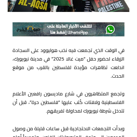
في الوقت الذي تجمعت فيه نخب هوليوود على السجادة
الزرقاء لحضور حفل “ميت غالا 2025” في مدينة نيويورك،
اندلعت تظاهرات مؤيدة لفلسطين بالقرب من موقع
الحدث.
وتجمع المتظاهرون في شارع ماديسون رافعين الأعلام
الفلسطينية ولافتات كُتب عليها “فلسطين حرة”، قبل أن
تتدخل شرطة نيويورك لمحاولة تفريقهم.
وبدأت التجمعات الاحتجاجية قبل ساعات قليلة من وصول
المدعوين إلى متحف المتروبوليتان للفنون، وتحديداً أمام