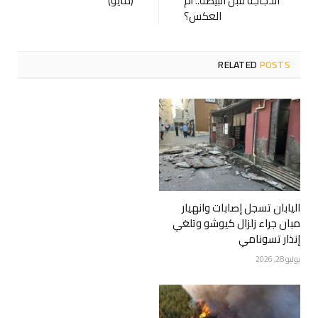
الدجاجة قبل البيضة.. أم
(مايو)
العكس؟
RELATED
POSTS
اليابان تسجل إصابات وانهيار
مبان جراء زلزال كيوشو وتلغي
إنذار تسونامي
يوليو 28, 2026