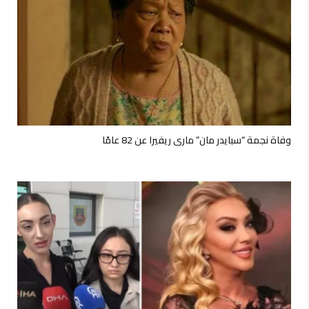
وفاة نجمة “سبايدر مان” ماري ريفيرا عن 82 عامًا