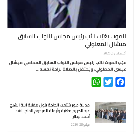
الموت يغيّب نائب رئيس مجلس النواب السابق
ميشال المعلولي
أغسطس 5, 2026
غيّب الموت نائب رئيس مجلس النواب السابق المحامي ميشال
عيسى المعلولي، ويُحتفل بالصلاة لراحة نفسه…
WhatsApp
Twitter
Facebook
مدينة صور شيّعت الحاجة بتول مغنية ابنة الشيخ
عبد الكريم مغنية وأرملة المرحوم الحاج راشد
أحمد بيطار
يوليو 28, 2026