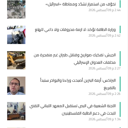
تخوّف من استمرار تشدّد ومماطلة «اسرائيل»
2:44 م
09 أغسطس 2026
وزارة الطاقة تؤكد: لا ازمة محروقات ولا داعي للهلع
2:42 م
09 أغسطس 2026
الجيش: تفكيك صواريخ وقنابل طيران غير منفجرة من
مخلفات العدوان الإسرائيلي
2:27 م
09 أغسطس 2026
البراكس: أزمة البنزين أصبحت وراءنا والبواخر ستبدأ
بالتفريغ
2:26 م
09 أغسطس 2026
اللجنة الشعبية في البص تستقبل المعهد اللبناني التقني
للبحث في دعم الطلبة الفلسطينيين
1:34 م
09 أغسطس 2026