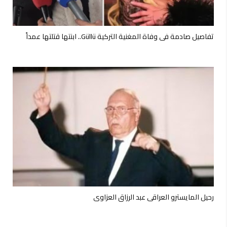
تفاصيل صادمة في وفاة المغنية التركية Güllü.. ابنتها قتلتها عمداً
رحيل المايسترو العراقي عبد الرزاق العزاوي