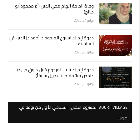
وفاة الحاجة الهام محي الدين (أم محمود أبو
صالح)
يوليو 24, 2026
دعوة لإحياء اسبوع المرحوم د. أحمد عز الدين في
العباسية
يوليو 23, 2026
دعوة لإحياء ثالث المرحوم خليل دبوق في دير
عامص (قائمقام بنت جبيل سابقاً)
يوليو 19, 2026
BOURJI VILLAGE المشروع التجاري السياحي الأول من نوعه في
صور…