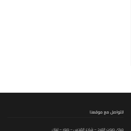
للتواصل مع موقعنا
مبنى صوت الفرح – شارع القدس – صور – لبنان