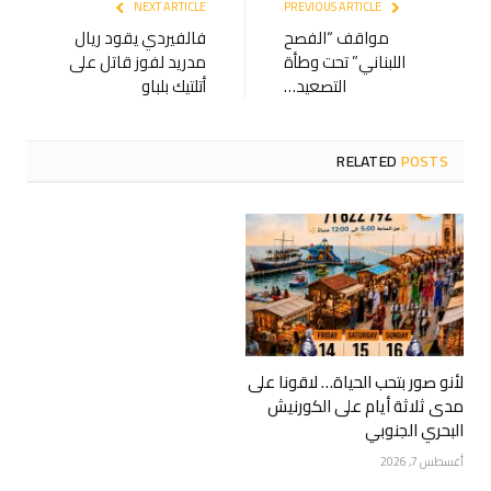
NEXT ARTICLE
PREVIOUS ARTICLE
مواقف “الفصح
فالفيردي يقود ريال
اللبناني” تحت وطأة
مدريد لفوز قاتل على
التصعيد…
أتلتيك بلباو
RELATED
POSTS
لأنو صور بتحب الحياة… لاقونا على
مدى ثلاثة أيام على الكورنيش
البحري الجنوبي
أغسطس 7, 2026