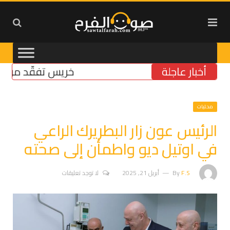
أخبار عاجلة
خريس تفقّد مركز الضما
محليات
الرئيس عون زار البطريرك الراعي
في اوتيل ديو واطمأن إلى صحته
F.S
By
أبريل 21, 2025
لا توجد تعليقات