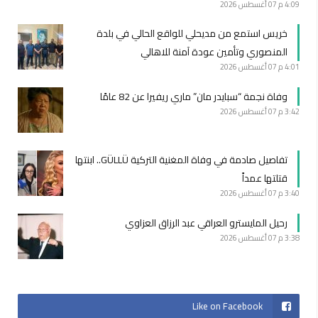
4:09 م
07 أغسطس 2026
خريس استمع من مديحلي للواقع الحالي في بلدة
المنصوري وتأمين عودة آمنة للاهالي
4:01 م
07 أغسطس 2026
وفاة نجمة “سبايدر مان” ماري ريفيرا عن 82 عامًا
3:42 م
07 أغسطس 2026
تفاصيل صادمة في وفاة المغنية التركية GÜLLÜ.. ابنتها
قتلتها عمداً
3:40 م
07 أغسطس 2026
رحيل المايسترو العراقي عبد الرزاق العزاوي
3:38 م
07 أغسطس 2026
Like on Facebook