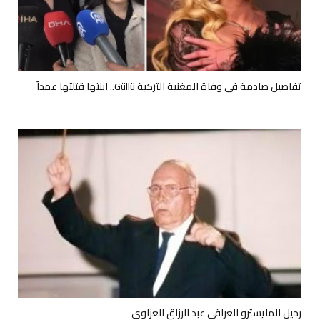
تفاصيل صادمة في وفاة المغنية التركية Güllü.. ابنتها قتلتها عمداً
رحيل المايسترو العراقي عبد الرزاق العزاوي