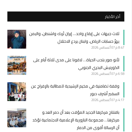
أخر الأخبار
ثلاث جبهات على إيقاع واحد… إيران تُربك واشنطن، واليمن
يهزّ حسابات الرياض، ولبنان يردع الاحتلال
8:47 م
07 أغسطس 2026
لأنو صور بتحب الحياة… لاقونا على مدى ثلاثة أيام على
الكورنيش البحري الجنوبي
6:58 م
07 أغسطس 2026
وقفة تضامنية في مخيم الرشيدية للمطالبة بالإفراج عن
السفير أشرف دبور
4:17 م
07 أغسطس 2026
بافتتاح مركزها الجديد المؤقت بعد أن دمر العد.و
مركزها… مجموعة البازورية الإعلامية الاجتماعية تؤكد
أن الرسالة أقوى من الدمار