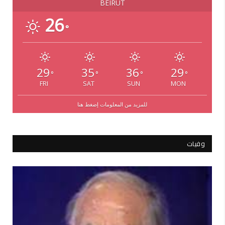
BEIRUT
26
°
29
35
36
29
°
°
°
°
FRI
SAT
SUN
MON
للمزيد من المعلومات إضغط هنا
وفيات