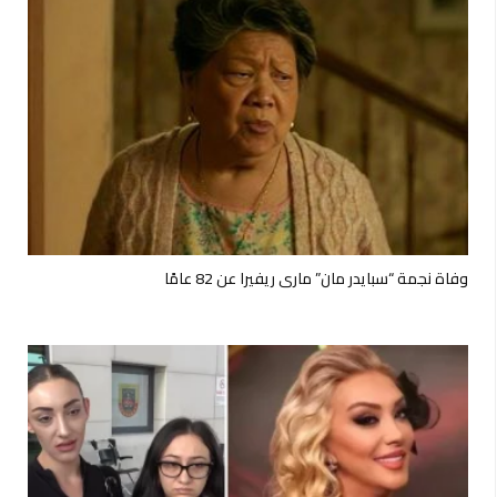
وفاة نجمة “سبايدر مان” ماري ريفيرا عن 82 عامًا