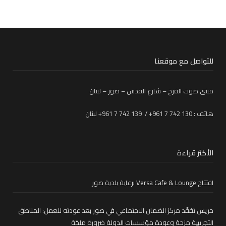
للتواصل مع موقعنا
مبنى صوت الفرح – شارع القدس – صور – لبنان
هاتف : 130 742 7 961+ / 139 742 7 961+ لبنان
الأكثر قراءة
افتتاح Versa Cafe & Lounge برعاية بلدية صور
خريس تفقّد مركز الضمان الاجتماعي في صور بعد عودته للعمل: المناطق
التجريبية مزحة وعودة مؤسسات الدولة ضرورة ملحّة