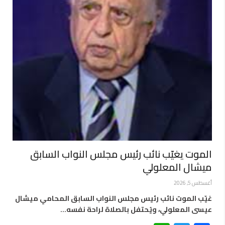
الموت يغيّب نائب رئيس مجلس النواب السابق
ميشال المعلولي
أغسطس 5, 2026
غيّب الموت نائب رئيس مجلس النواب السابق المحامي ميشال
عيسى المعلولي، ويُحتفل بالصلاة لراحة نفسه…