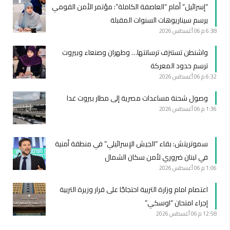
“إسرائيل” أمام “العاصفة الكاملة”: مؤتمر الأمن القومي
يرسم سيناريوهات السنوات المقبلة
6:38 م
06 أغسطس 2026
واشنطن تستنزف ترسانتها… وطهران وصنعاء وبيروت
ترسم حدود المعركة
6:32 م
06 أغسطس 2026
وصول شحنة مساعدات مصرية إلى مطار بيروت غدا
1:36 م
06 أغسطس 2026
سموتريتش: بقاء “الجيش الإسرائيلي” في منطقة أمنية
في لبنان ضروري لأمن سكان الشمال
1:06 م
06 أغسطس 2026
اعتصام امام وزارة التربية احتجاجًا على قرار وزيرة التربية
إجراء امتحان “اوسكي”
12:58 م
06 أغسطس 2026