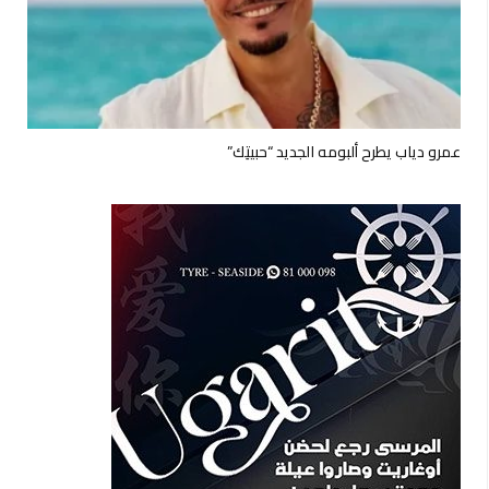
عمرو دياب يطرح ألبومه الجديد “حبيتِك”