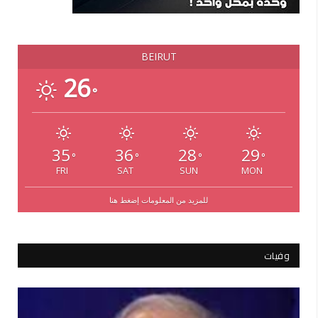
BEIRUT
26
°
35
36
28
29
°
°
°
°
FRI
SAT
SUN
MON
للمزيد من المعلومات إضغط هنا
وفيات