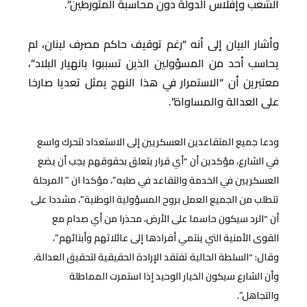
الشعب وإفلاس الدولة دون محاسبة المتورطين”.
وأشار البيان إلى أنه “رغم توقيف حاكم مصرف لبنان، لم
يحاسب أحد من المسؤولين الذين تسببوا بانهيار البلاد”،
معتبرين أن “الاستمرار في هذا النهج يمثل تعديا صارخا
على العدالة والمساواة”.
ودعا جميع المتقاعدين العسكريين إلى الاستعداد لتحرك واسع
في الشارع، مؤكدين أن “أي قرار يتعلق بحقوقهم يجب أن يضع
العسكريين في الخدمة والتقاعد في صلبه”، مؤكدا ان ” المرحلة
تتطلب من الجميع العمل بروح المسؤولية الوطنية”، مشددا على
أن “الرد سيكون حاسما على الأرض، محذرا من أي صدام مع
القوى الأمنية التي ينتمي أفرادها إلى عائلاتهم وأبنائهم”،
وقال: “السلطة الحالية تفتقد الإرادة الحقيقية لتحقيق العدالة،
وأن الشارع سيكون الخيار الوحيد إذا استمرت المماطلة
والتجاهل”.