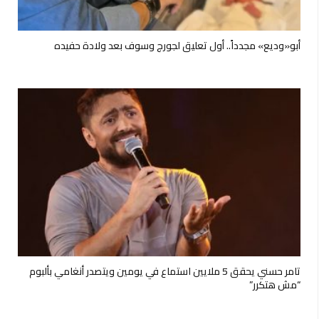
أبو«وديع» مجدداً.. أول تعليق لجورج وسوف بعد ولادة حفيده
تامر حسني يحقق 5 ملايين استماع في يومين ويتصدر أنغامي بألبوم
“مش هتكرر”