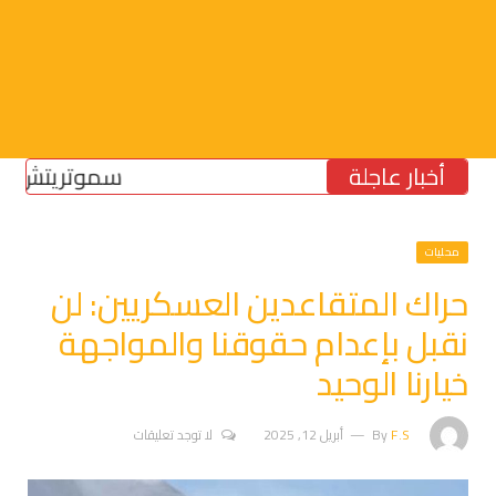
أخبار عاجلة
سموتريتش: بقاء “ا
محليات
حراك المتقاعدين العسكريين: لن
نقبل بإعدام حقوقنا والمواجهة
خيارنا الوحيد
F.S
By
أبريل 12, 2025
لا توجد تعليقات