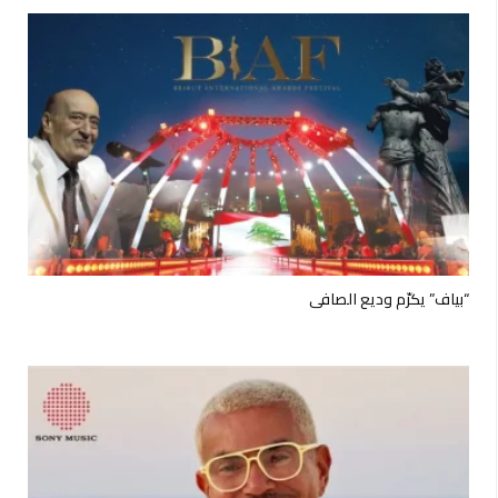
“بياف” يكرّم وديع الصافي