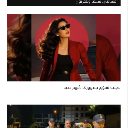
مشاهير.. سينما وتلفزيون
لطيفة تشوّق جمهورها بألبوم جديد