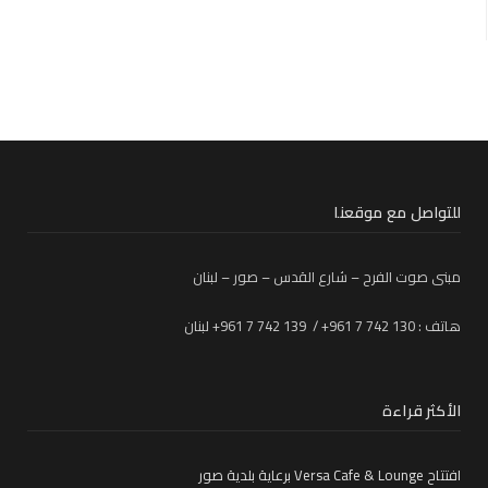
للتواصل مع موقعنا
مبنى صوت الفرح – شارع القدس – صور – لبنان
هاتف : 130 742 7 961+ / 139 742 7 961+ لبنان
الأكثر قراءة
افتتاح Versa Cafe & Lounge برعاية بلدية صور