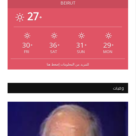
BEIRUT
27
°
30
36
31
29
°
°
°
°
FRI
SAT
SUN
MON
للمزيد من المعلومات إضغط هنا
وفيات