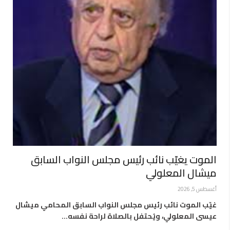
الموت يغيّب نائب رئيس مجلس النواب السابق
ميشال المعلولي
أغسطس 5, 2026
غيّب الموت نائب رئيس مجلس النواب السابق المحامي ميشال
عيسى المعلولي، ويُحتفل بالصلاة لراحة نفسه…