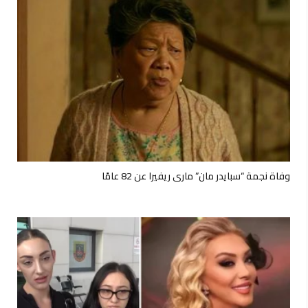
وفاة نجمة “سبايدر مان” ماري ريفيرا عن 82 عامًا