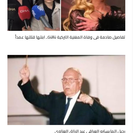
تفاصيل صادمة في وفاة المغنية التركية Güllü.. ابنتها قتلتها عمداً
رحيل المايسترو العراقي عبد الرزاق العزاوي