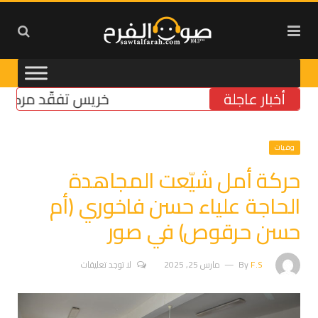
أخبار عاجلة
خريس تفقّد مركز الضمان 
وفيات
حركة أمل شيّعت المجاهدة
الحاجة علياء حسن فاخوري (أم
حسن حرقوص) في صور
F.S
By
مارس 25, 2025
لا توجد تعليقات