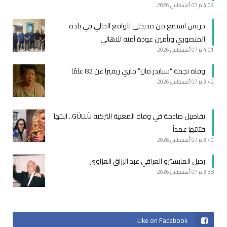
4:09 م
07 أغسطس 2026
خريس استمع من مديحلي للواقع الحالي في بلدة
المنصوري وتأمين عودة آمنة للاهالي
4:01 م
07 أغسطس 2026
وفاة نجمة “سبايدر مان” ماري ريفيرا عن 82 عامًا
3:42 م
07 أغسطس 2026
تفاصيل صادمة في وفاة المغنية التركية GÜLLÜ.. ابنتها
قتلتها عمداً
3:40 م
07 أغسطس 2026
رحيل المايسترو العراقي عبد الرزاق العزاوي
3:38 م
07 أغسطس 2026
Like on Facebook