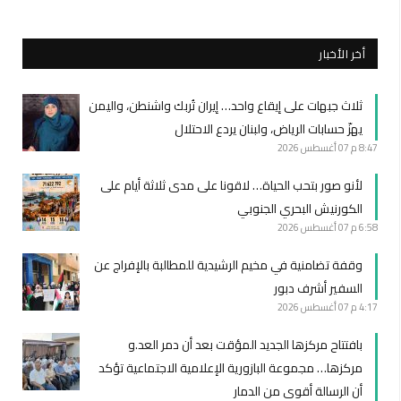
أخر الأخبار
ثلاث جبهات على إيقاع واحد… إيران تُربك واشنطن، واليمن
يهزّ حسابات الرياض، ولبنان يردع الاحتلال
8:47 م
07 أغسطس 2026
لأنو صور بتحب الحياة… لاقونا على مدى ثلاثة أيام على
الكورنيش البحري الجنوبي
6:58 م
07 أغسطس 2026
وقفة تضامنية في مخيم الرشيدية للمطالبة بالإفراج عن
السفير أشرف دبور
4:17 م
07 أغسطس 2026
بافتتاح مركزها الجديد المؤقت بعد أن دمر العد.و
مركزها… مجموعة البازورية الإعلامية الاجتماعية تؤكد
أن الرسالة أقوى من الدمار