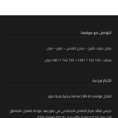
للتواصل مع موقعنا
مبنى صوت الفرح – شارع القدس – صور – لبنان
هاتف : 130 742 7 961+ / 139 742 7 961+ لبنان
الأكثر قراءة
افتتاح Versa Cafe & Lounge برعاية بلدية صور
خريس تفقّد مركز الضمان الاجتماعي في صور بعد عودته للعمل: المناطق
التجريبية مزحة وعودة مؤسسات الدولة ضرورة ملحّة