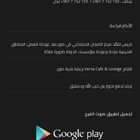
هاتف : 130 742 7 961+ / 139 742 7 961+ لبنان
الأكثر قراءة
خريس تفقّد مركز الضمان الاجتماعي في صور بعد عودته للعمل: المناطق
التجريبية مزحة وعودة مؤسسات الدولة ضرورة ملحّة
افتتاح Versa Cafe & Lounge برعاية بلدية صور
تركيا تدفع لحوار بين حزب الله ودمشق
تحميل تطبيق صوت الفرح