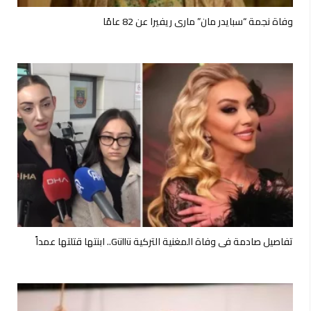
وفاة نجمة “سبايدر مان” ماري ريفيرا عن 82 عامًا
تفاصيل صادمة في وفاة المغنية التركية Güllü.. ابنتها قتلتها عمداً