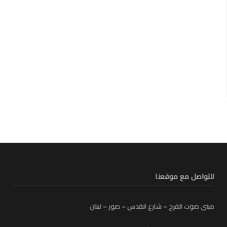
للتواصل مع موقعنا
مبنى صوت الفرح – شارع القدس – صور – لبنان