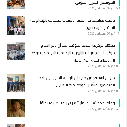
الكورنيش البحري الجنوبي
6:58 م
07 أغسطس 2026
وقفة تضامنية في مخيم الرشيدية للمطالبة بالإفراج عن
السفير أشرف دبور
4:17 م
07 أغسطس 2026
بافتتاح مركزها الجديد المؤقت بعد أن دمر العد.و
مركزها… مجموعة البازورية الإعلامية الاجتماعية تؤكد
أن الرسالة أقوى من الدمار
4:09 م
07 أغسطس 2026
خريس استمع من مديحلي للواقع الحالي في بلدة
المنصوري وتأمين عودة آمنة للاهالي
4:01 م
07 أغسطس 2026
وفاة نجمة “سبايدر مان” ماري ريفيرا عن 82 عامًا
3:42 م
07 أغسطس 2026