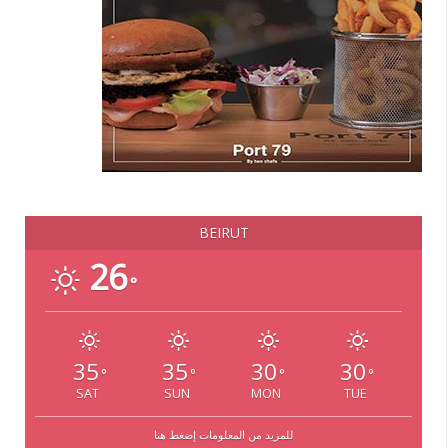
BEIRUT
26
°
35
35
30
30
°
°
°
°
SAT
SUN
MON
TUE
للمزيد من المعلومات إضغط هنا