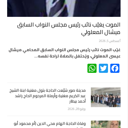
الموت يغيّب نائب رئيس مجلس النواب السابق
ميشال المعلولي
أغسطس 5, 2026
غيّب الموت نائب رئيس مجلس النواب السابق المحامي ميشال
عيسى المعلولي، ويُحتفل بالصلاة لراحة نفسه…
WhatsApp
Twitter
Facebook
مدينة صور شيّعت الحاجة بتول مغنية ابنة الشيخ
عبد الكريم مغنية وأرملة المرحوم الحاج راشد
أحمد بيطار
يوليو 28, 2026
وفاة الحاجة الهام محي الدين (أم محمود أبو