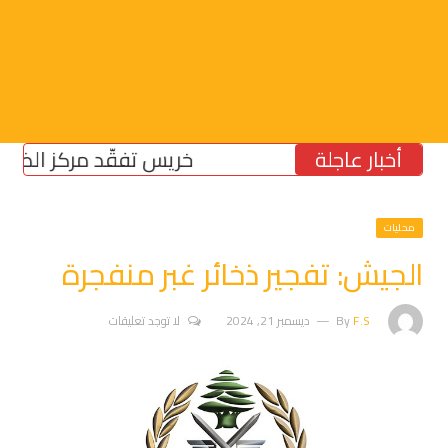
أخبار عاجلة
خريس تفقّد مركز الضمان الا
محليات
الجيش: تفجير ذخائر غبر منفجرة
F.S
By
ديسمبر 21, 2024
لا توجد تعليقات