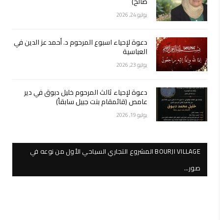
صالح)
يوليو 24, 2026
دعوة لإحياء اسبوع المرحوم د. أحمد عز الدين في
العباسية
يوليو 23, 2026
دعوة لإحياء ثالث المرحوم خليل دبوق في دير
عامص (قائمقام بنت جبيل سابقاً)
يوليو 19, 2026
BOURJI VILLAGE المشروع التجاري السياحي الأول من نوعه في
صور…