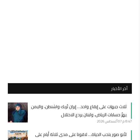
أخر الأخبار
ثلاث جبهات على إيقاع واحد… إيران تُربك واشنطن، واليمن
يهزّ حسابات الرياض، ولبنان يردع الاحتلال
8:47 م
07 أغسطس 2026
لأنو صور بتحب الحياة… لاقونا على مدى ثلاثة أيام على