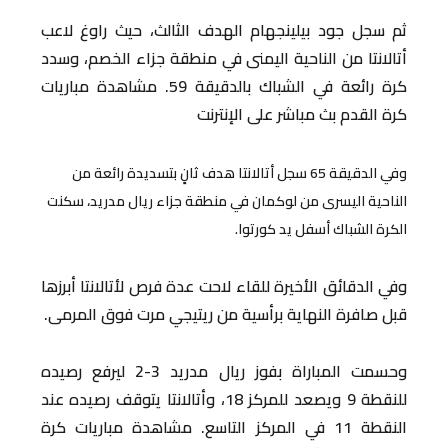
ثم سجل جود بيلينجهام الهدف الثالث، حيث راوغ لاعب
أتالانتا من الناحية اليمنى في منطقة جزاء الخصم، وسدد
كرة رائعة في الشباك بالدقيقة 59. مشاهدة مباريات
كرة القدم بث مباشر على الإنترنت
وفي الدقيقة 65 سجل أتالانتا هدف ثانٍ بتسديدة رائعة من
الناحية اليسرى من لوكمان في منطقة جزاء ريال مدريد، سكنت
الكرة الشباك أسفل يد كورتوا.
وفي الدقائق الأخيرة للقاء لاحت عدة فرص لأتالانتا أبرزها
قبل صافرة النهاية برأسية من ريتيجي مرت فوق المرمى.
وحسمت المباراة بفوز ريال مدريد 3-2 ليرفع رصيده
للنقطة 9 ويصعد للمركز 18، وأتالانتا يتوقف رصيده عند
النقطة 11 في المركز التاسع. مشاهدة مباريات كرة