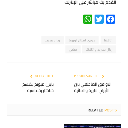
القدم بث مباشر على الإنترنت
WhatsApp
Twitter
Facebook
اتالانتا
دوري ابطال اوروبا
ريال مدريد
ريال مدريد واتالانتا
مبابي
NEXT ARTICLE
PREVIOUS ARTICLE
التوافق العاطفي بين
بايرن ميونخ يكتسح
الأبراج النارية والمائية
شاختار بخماسية
RELATED
POSTS