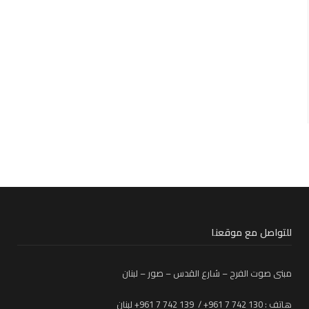
للتواصل مع موقعنا
مبنى صوت الفرح – شارع القدس – صور – لبنان
هاتف : 130 742 7 961+ / 139 742 7 961+ لبنان