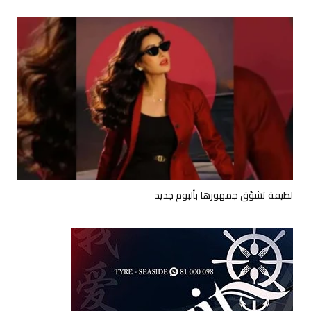
لطيفة تشوّق جمهورها بألبوم جديد