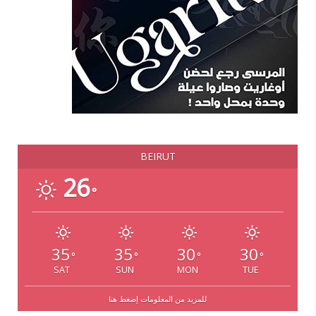
BEIRUT
26
°
35
35
30
30
°
°
°
°
SAT
SUN
MON
TUE
للمزيد من المعلومات إضغط هنا