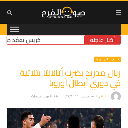
أخبار عاجلة
خريس تفقّد مركز الضم
دوري أبطال أوروبا
ريال مدريد يضرب أتالانتا بثلاثية
في دوري أبطال أوروبا
GH
By
ديسمبر 11, 2024
لا توجد تعليقات