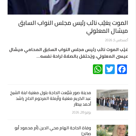
الموت يغيّب نائب رئيس مجلس النواب السابق
ميشال المعلولي
أغسطس 5, 2026
غيّب الموت نائب رئيس مجلس النواب السابق المحامي ميشال
عيسى المعلولي، ويُحتفل بالصلاة لراحة نفسه…
WhatsApp
Twitter
Facebook
مدينة صور شيّعت الحاجة بتول مغنية ابنة الشيخ
عبد الكريم مغنية وأرملة المرحوم الحاج راشد
أحمد بيطار
يوليو 28, 2026
وفاة الحاجة الهام محي الدين (أم محمود أبو
صالح)