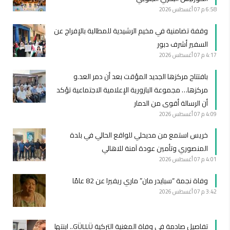
6:58 م
07 أغسطس 2026
وقفة تضامنية في مخيم الرشيدية للمطالبة بالإفراج عن
السفير أشرف دبور
4:17 م
07 أغسطس 2026
بافتتاح مركزها الجديد المؤقت بعد أن دمر العد.و
مركزها… مجموعة البازورية الإعلامية الاجتماعية تؤكد
أن الرسالة أقوى من الدمار
4:09 م
07 أغسطس 2026
خريس استمع من مديحلي للواقع الحالي في بلدة
المنصوري وتأمين عودة آمنة للاهالي
4:01 م
07 أغسطس 2026
وفاة نجمة “سبايدر مان” ماري ريفيرا عن 82 عامًا
3:42 م
07 أغسطس 2026
تفاصيل صادمة في وفاة المغنية التركية GÜLLÜ.. ابنتها