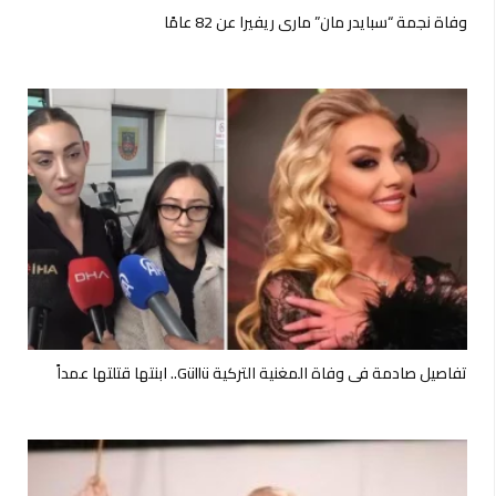
وفاة نجمة “سبايدر مان” ماري ريفيرا عن 82 عامًا
تفاصيل صادمة في وفاة المغنية التركية Güllü.. ابنتها قتلتها عمداً