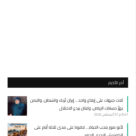
أخر الأخبار
ثلاث جبهات على إيقاع واحد… إيران تُربك واشنطن، واليمن
يهزّ حسابات الرياض، ولبنان يردع الاحتلال
8:47 م
07 أغسطس 2026
لأنو صور بتحب الحياة… لاقونا على مدى ثلاثة أيام على
الكورنيش البحري الجنوبي