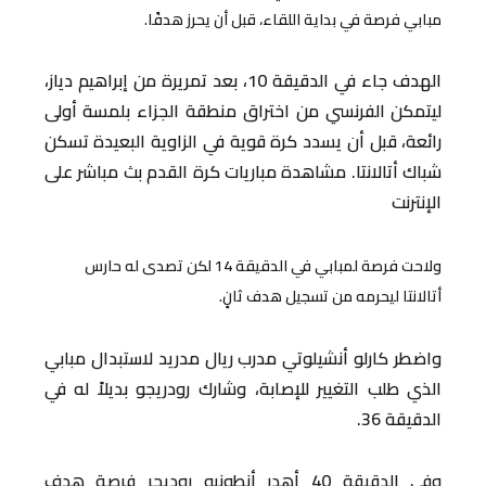
مبابي فرصة في بداية اللقاء، قبل أن يحرز هدفًا.
الهدف جاء في الدقيقة 10، بعد تمريرة من إبراهيم دياز،
ليتمكن الفرنسي من اختراق منطقة الجزاء بلمسة أولى
رائعة، قبل أن يسدد كرة قوية في الزاوية البعيدة تسكن
شباك أتالانتا. مشاهدة مباريات كرة القدم بث مباشر على
الإنترنت
ولاحت فرصة لمبابي في الدقيقة 14 لكن تصدى له حارس
أتالانتا ليحرمه من تسجيل هدف ثانٍ.
واضطر كارلو أنشيلوتي مدرب ريال مدريد لاستبدال مبابي
الذي طلب التغيير للإصابة، وشارك رودريجو بديلاً له في
الدقيقة 36.
وفي الدقيقة 40 أهدر أنطونيو روديجر فرصة هدف