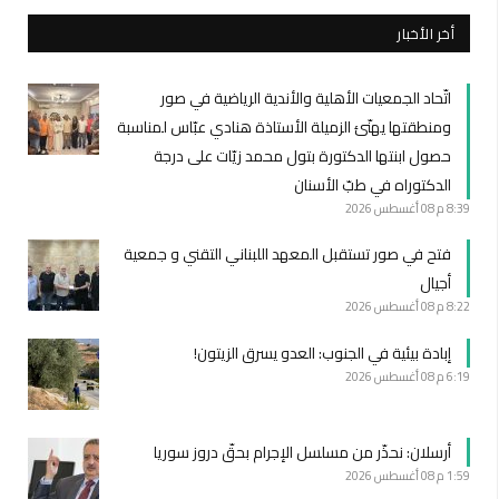
أخر الأخبار
اتّحاد الجمعيات الأهلية والأندية الرياضية في صور
ومنطقتها يهنّئ الزميلة الأستاذة هنادي عبّاس لمناسبة
حصول ابنتها الدكتورة بتول محمد زيّات على درجة
الدكتوراه في طبّ الأسنان
8:39 م
08 أغسطس 2026
فتح في صور تستقبل المعهد اللبناني التقني و جمعية
أجيال
8:22 م
08 أغسطس 2026
إبادة بيئية في الجنوب: العدو يسرق الزيتون!
6:19 م
08 أغسطس 2026
أرسلان: نحذّر من مسلسل الإجرام بحقّ دروز سوريا
1:59 م
08 أغسطس 2026