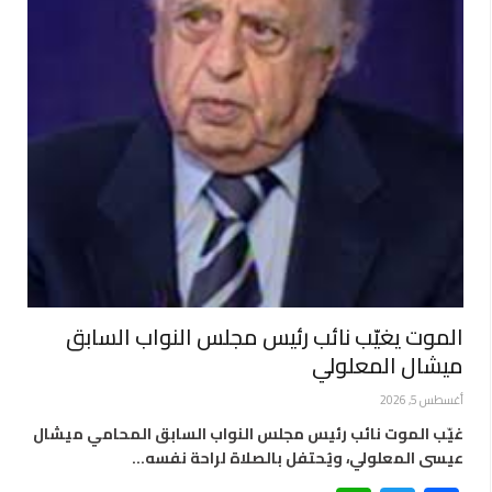
الموت يغيّب نائب رئيس مجلس النواب السابق
ميشال المعلولي
أغسطس 5, 2026
غيّب الموت نائب رئيس مجلس النواب السابق المحامي ميشال
عيسى المعلولي، ويُحتفل بالصلاة لراحة نفسه…