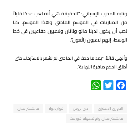
وتابه المدرب الإسباني: “الحقيقة هي أنه لعب عددًا قليلاً
من المباريات في الموسم الماضي وهذا الموسم، كنا
نحب أن يكون لدينا مانو وناثان ولاعبين دفاعيين في خط
الوسط، إنهم لاعبون رائعون”.
وأنهى قائلاً: “بعد ما حدث في الماضي لم نشعر بالاسترخاء حتى
أطلق الحكم صافرة النهاية”.
WhatsApp
Twitter
Facebook
الدوري الانجليزي
دي بروين
غوارديولا
مانشستر سيتي
مانشستر سيتي ونوتينجهام فورست