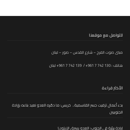
للتواصل مع موقعنا
مبنى صوت الفرح – شارع القدس – صور – لبنان
هاتف : 130 742 7 961+ / 139 742 7 961+ لبنان
الأكثر قراءة
بدء أعمال تزفيت جسر القاسمية.. خريس: ما دمّره العدو نعيد بناءه بإرادة
الجنوبيين
إبادة بيئية في الجنوب: العدو يسرق الزيتون!