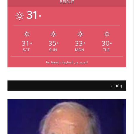
BEIRUT
31
°
31
35
33
30
°
°
°
°
SAT
SUN
MON
TUE
للمزيد من المعلومات إضغط هنا
وفيات