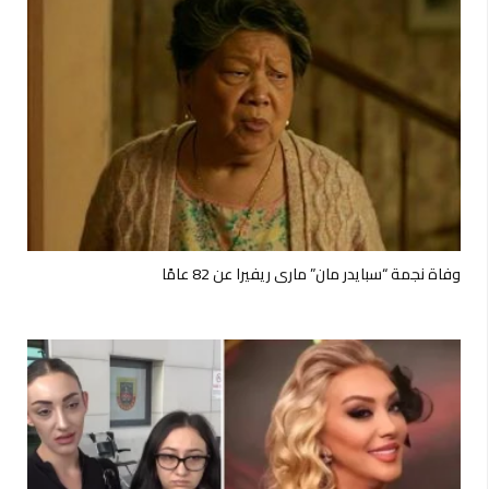
وفاة نجمة “سبايدر مان” ماري ريفيرا عن 82 عامًا