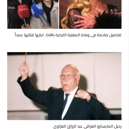
تفاصيل صادمة في وفاة المغنية التركية Güllü.. ابنتها قتلتها عمداً
رحيل المايسترو العراقي عبد الرزاق العزاوي