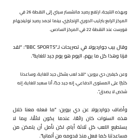
وبهذه النتيجة، ارتفع رصيد مانشستر سيتي إلى النقطة 26 في
المركز الرابع بترتيب الدوري الإنجليزي، بينما تجمد رصيد نوتينجهام
فورست عند النقطة 22 في المركز السادس.
وقال بيب جوارديولا في تصريحات لـ”BBC SPORTS”: “لقد
فزنا وهذا كل ما يهم، اليوم هو يوم جيد للغاية”.
وعن كيفين دي بروين: “لقد لعب بشكل جيد للغاية، وساعدنا
كثيرًا على المستوى الدفاعي، إنه جيد جدًا، أنا سعيد للغاية، إنه
شخص لا يصدق”.
وأضاف جوارديولا عن دي بروين: “ما فعله معنا خلال
هذه السنوات كان رائعًا، عندما يكون لائقًا، ربما لا
يستطيع اللعب كل ثلاثة أيام، لكن نأمل أن يتمكن من
مساعدتنا كما فعل منذ قدومه من ألمانيا”.