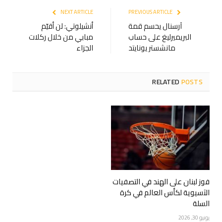
NEXT ARTICLE
PREVIOUS ARTICLE
آرسنال يحسم قمة
أنشيلوتي: لن أقيّم
البريميرليغ على حساب
مبابي من خلال ركلات
مانشستر يونايتد
الجزاء
RELATED
POSTS
فوز لبنان على الهند في التصفيات
الآسيوية لكأس العالم في كرة
السلة
يونيو 30, 2026