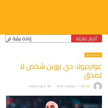
أخبار عاجلة
إبادة بيئية في الجنوب:
رياضة عالمية
غوارديولا: دي بروين شخص لا
يُصدق
GH
By
ديسمبر 5, 2024
لا توجد تعليقات