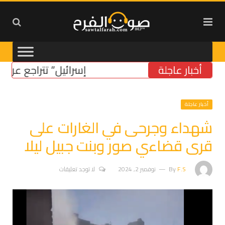
أخبار عاجلة
“إسرائيل” تتراجع عن موقفه
أخبار عاجلة
شهداء وجرحى في الغارات على
قرى قضاءي صور وبنت جبيل ليلا
F.S
By
نوفمبر 2, 2024
لا توجد تعليقات