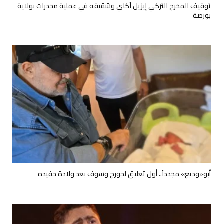
توقيف المخرج التركي إيزيل آكاي وشقيقه في عملية مخدرات بولاية
بورصة
أبو«وديع» مجدداً.. أول تعليق لجورج وسوف بعد ولادة حفيده