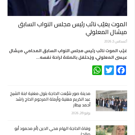
الموت يغيّب نائب رئيس مجلس النواب السابق
ميشال المعلولي
أغسطس 5, 2026
غيّب الموت نائب رئيس مجلس النواب السابق المحامي ميشال
عيسى المعلولي، ويُحتفل بالصلاة لراحة نفسه…
WhatsApp
Twitter
Facebook
مدينة صور شيّعت الحاجة بتول مغنية ابنة الشيخ
عبد الكريم مغنية وأرملة المرحوم الحاج راشد
أحمد بيطار
يوليو 28, 2026
وفاة الحاجة الهام محي الدين (أم محمود أبو
صالح)