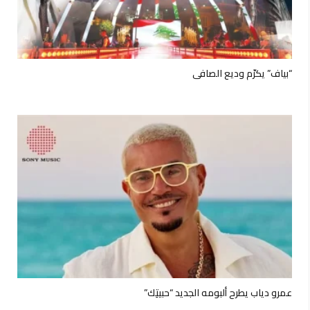
“بياف” يكرّم وديع الصافي
عمرو دياب يطرح ألبومه الجديد “حبيتِك”