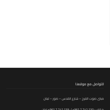
للتواصل مع موقعنا
مبنى صوت الفرح – شارع القدس – صور – لبنان
هاتف : 130 742 7 961+ / 139 742 7 961+ لبنان