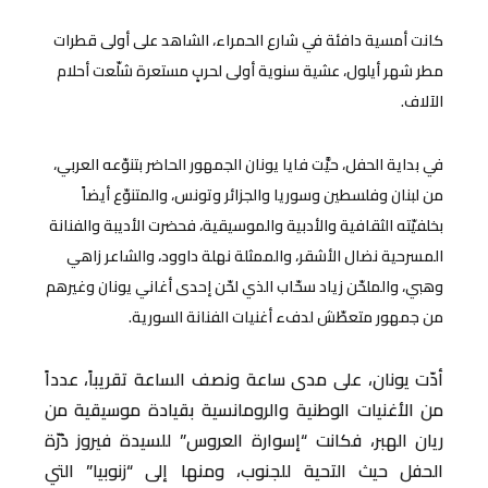
كانت أمسية دافئة في شارع الحمراء، الشاهد على أولى قطرات
مطر شهر أيلول، عشية سنوية أولى لحربٍ مستعرة شلّعت أحلام
الآلاف.
في بداية الحفل، حيَّت فايا يونان الجمهور الحاضر بتنوّعه العربي،
من لبنان وفلسطين وسوريا والجزائر وتونس، والمتنوّع أيضاً
بخلفيّته الثقافية والأدبية والموسيقية، فحضرت الأديبة والفنانة
المسرحية نضال الأشقر، والممثلة نهلة داوود، والشاعر زاهي
وهبي، والملحّن زياد سحّاب الذي لحّن إحدى أغاني يونان وغيرهم
من جمهور متعطّش لدفء أغنيات الفنانة السورية.
أدّت يونان، على مدى ساعة ونصف الساعة تقريباً، عدداً
من الأغنيات الوطنية والرومانسية بقيادة موسيقية من
ريان الهبر، فكانت “إسوارة العروس” للسيدة فيروز دُرّة
الحفل حيث التحية للجنوب، ومنها إلى “زنوبيا” التي