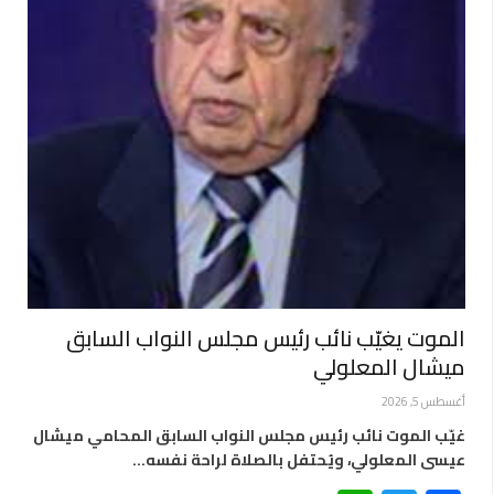
الموت يغيّب نائب رئيس مجلس النواب السابق
ميشال المعلولي
أغسطس 5, 2026
غيّب الموت نائب رئيس مجلس النواب السابق المحامي ميشال
عيسى المعلولي، ويُحتفل بالصلاة لراحة نفسه…