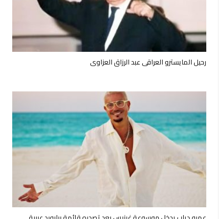
رحيل المايسترو العراقي عبد الرزاق العزاوي
عمرو دياب يدخل موسوعة غينيس بعد تصدره قائمة بيلبورد عربية