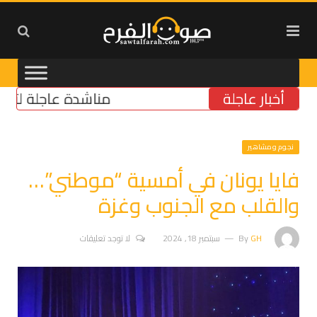
أخبار عاجلة
مناشدة عاجلة لتأمين مولّ
نجوم ومشاهير
فايا يونان في أمسية “موطني”…
والقلب مع الجنوب وغزة
GH
By
سبتمبر 18, 2024
لا توجد تعليقات