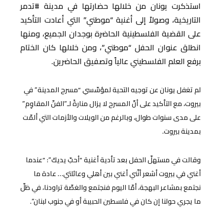
استذكرت يونان من خلالها حضارتها في مدينة #تدمر
التاريخية، وصولاً إلى أغنية “موطني” التي أعادت التأكيد
على القضية الفلسطينية الحاضرة بوجدان الجميع، ومنها
انطلق عنوان الحفل “موطني”، ومن خلالها كان الختام
برفع العلم الفلسطيني عالياً وتصفيق الحاضرين.
لم تغفل يونان عن توجيه التحية لمؤسّسي “مسرح المدينة” في
بيروت، مع التأكيد على أنّ المسرح لا يزال منارةً لـ”الفنّ المقاوِم”
على مدى سنوات طوال، وبالرغم من الويلات والأزمات التي ألمّت
بمدينة بيروت.
وقالت في مستهلّ الحفل بعد تأدية أغنية “أحبّ يديكَ”: “عندما
أغني في بيروت أشعر أنّني أغني بين أهلي وعائلتي… عادة ما
نجتمع بمشاعر البهجة، أمّا اليوم فنجتمع والغصّة تراودنا، في ظلّ
ما يجري حولنا إن كان في فلسطين الحبيبة أو في جنوب لبنان”.