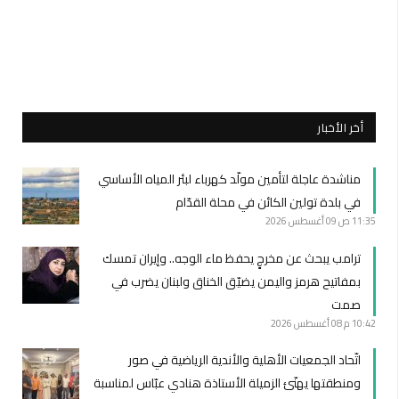
أخر الأخبار
مناشدة عاجلة لتأمين مولّد كهرباء لبئر المياه الأساسي
في بلدة تولين الكائن في محلة القدّام
11:35 ص
09 أغسطس 2026
ترامب يبحث عن مخرجٍ يحفظ ماء الوجه.. وإيران تمسك
بمفاتيح هرمز واليمن يضيّق الخناق ولبنان يضرب في
صمت
10:42 م
08 أغسطس 2026
اتّحاد الجمعيات الأهلية والأندية الرياضية في صور
ومنطقتها يهنّئ الزميلة الأستاذة هنادي عبّاس لمناسبة