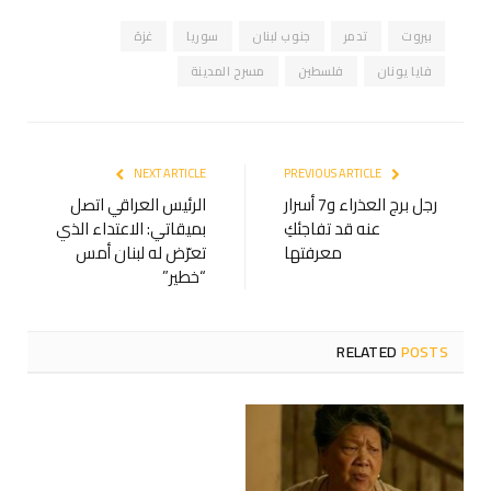
بيروت
تدمر
جنوب لبنان
سوريا
غزة
فايا يونان
فلسطين
مسرح المدينة
NEXT ARTICLE
PREVIOUS ARTICLE
رجل برج العذراء و7 أسرار
الرئيس العراقي اتصل
عنه قد تفاجئكِ
بميقاتي: الاعتداء الذي
معرفتها
تعرّض له لبنان أمس
“خطير”
RELATED
POSTS