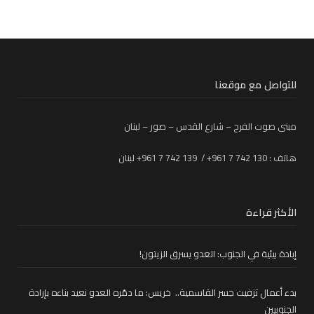
للتواصل مع موقعنا
مبنى صوت الفرح – شارع القدس – صور – لبنان
هاتف : 130 742 7 961+ / 139 742 7 961+ لبنان
الأكثر قراءة
إبادة بيئية في الجنوب: العدو يسرق الزيتون!
بدء أعمال تزفيت جسر القاسمية.. خريس: ما دمّره العدو نعيد بناءه بإرادة
الجنوبيين