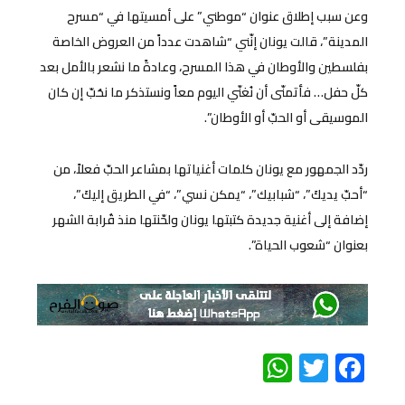
وعن سبب إطلاق عنوان “موطني” على أمسيتها في “مسرح
المدينة”، قالت يونان إنّني “شاهدت عدداً من العروض الخاصة
بفلسطين والأوطان في هذا المسرح، وعادةً ما نشعر بالأمل بعد
كلّ حفل… فأتمنّى أن نُغنّي اليوم معاً ونستذكر ما نحُبّ إن كان
الموسيقى أو الحبّ أو الأوطان”.
ردّد الجمهور مع يونان كلمات أغنياتها بمشاعر الحبّ فعلاً، من
“أحبّ يديكَ”، “شبابيك”، “يمكن نسي”، “في الطريق إليكَ”،
إضافة إلى أغنية جديدة كتبتها يونان ولحّنتها منذ قُرابة الشهر
بعنوان “شعوب الحياة”.
WhatsApp
Twitter
Facebook