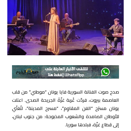
صدح صوت الفنانة السورية فايا يونان “موطني” من قلب
العاصمة بيروت، فردّت غُربة غزّةَ الجريحة الصدى. اعتلت
يونان مسرَح “الفن المقاوِم”، “مسرح المدينة”، لتُغنّي
للأوطان الصامدة والشعوب المذبوحة: من جنوب لبنان،
إلى قطاع غزّة، فبلدها سوريا.