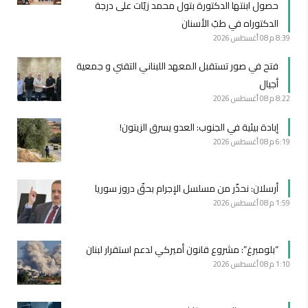
حصول ابنتها الدكتورة بتول محمد زيّات على درجة
الدكتوراه في طبّ الأسنان
8:39 م
08 أغسطس 2026
فتح في صور تستقبل المعهد اللبناني التقني و جمعية
أجيال
8:22 م
08 أغسطس 2026
إبادة بيئية في الجنوب: العدو يسرق الزيتون!
6:19 م
08 أغسطس 2026
أرسلان: نحذّر من مسلسل الإجرام بحقّ دروز سوريا
1:59 م
08 أغسطس 2026
“بلومبرغ”: مشروع قانون أميركي لدعم استقرار لبنان
1:10 م
08 أغسطس 2026