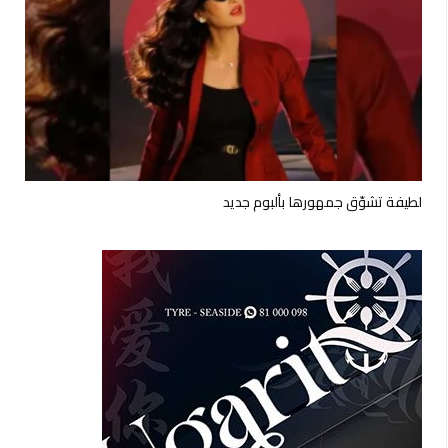
لطيفة تشوّق جمهورها بألبوم جديد