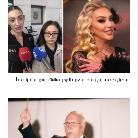
تفاصيل صادمة في وفاة المغنية التركية Güllü.. ابنتها قتلتها عمداً