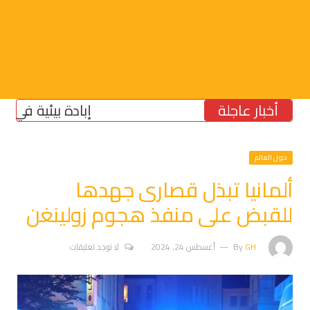
أخبار عاجلة
إبادة بيئية في الجنوب:
حول العالم
ألمانيا تبذل قصارى جهدها
للقبض على منفذ هجوم زولينغن
GH
By
أغسطس 24, 2024
لا توجد تعليقات