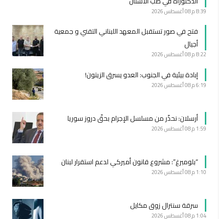
الدكتوراه في طبّ الأسنان
8:39 م
08 أغسطس 2026
فتح في صور تستقبل المعهد اللبناني التقني و جمعية
أجيال
8:22 م
08 أغسطس 2026
إبادة بيئية في الجنوب: العدو يسرق الزيتون!
6:19 م
08 أغسطس 2026
أرسلان: نحذّر من مسلسل الإجرام بحقّ دروز سوريا
1:59 م
08 أغسطس 2026
“بلومبرغ”: مشروع قانون أميركي لدعم استقرار لبنان
1:10 م
08 أغسطس 2026
سرقة سنترال زوق مكايل
1:04 م
08 أغسطس 2026