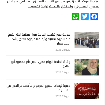
غيّب الموت نائب رئيس مجلس النواب السابق المحامي ميشال
عيسى المعلولي، ويُحتفل بالصلاة لراحة نفسه…
WhatsApp
Twitter
Facebook
مدينة صور شيّعت الحاجة بتول مغنية ابنة الشيخ
عبد الكريم مغنية وأرملة المرحوم الحاج راشد
أحمد بيطار
يوليو 28, 2026
وفاة الحاجة الهام محي الدين (أم محمود أبو
صالح)
يوليو 24, 2026
دعوة لإحياء اسبوع المرحوم د. أحمد عز الدين في
العباسية
يوليو 23, 2026