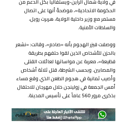
في ولاية شمال الراين-ويستفاليا بكل الدعم من
الحكومة الاتحادية»، موضحةً أنها على اتصال
مستمر مع وزير داخلية الولاية، هربرت رويل،
والسلطات الأمنية.
ووصفت فيزر الهجوم بأنه «صادم»، وقالت: «نشعر
بالحزن للأشخاص الذين لقوا حتفهم بطريقة
فظيعة»، معربة عن مواساتها لعائلات القتلى
والمصابين. وبحسب الشرطة، قتل ثلاثة أشخاص
وأصيب ثمانية في هجوم الطعن الذي وقع مساء
أمس الجمعة في زولينجن خلال مهرجان للاحتفال
بذكرى مرور 560 عاماً على تأسيس المدينة.