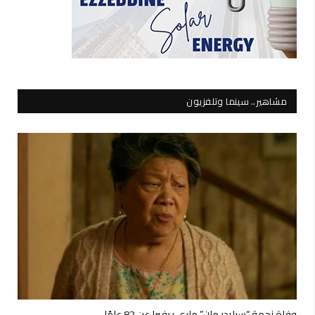
مشاهير.. سينما وتلفزيون
وفاة نجمة “سبايدر مان” ماري ريفيرا عن 82 عامًا