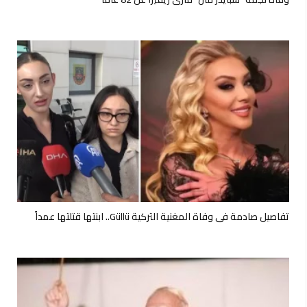
تفاصيل صادمة في وفاة المغنية التركية Güllü.. ابنتها قتلتها عمداً