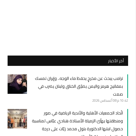
أخر الأخبار
ترامب يبحث عن مخرجٍ يحفظ ماء الوجه.. وإيران تمسك
بمفاتيح هرمز واليمن يضيّق الخناق ولبنان يضرب في
صمت
10:42 م
08 أغسطس 2026
اتّحاد الجمعيات الأهلية والأندية الرياضية في صور
ومنطقتها يهنّئ الزميلة الأستاذة هنادي عبّاس لمناسبة
حصول ابنتها الدكتورة بتول محمد زيّات على درجة