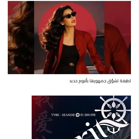
لطيفة تشوّق جمهورها بألبوم جديد