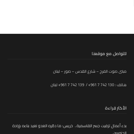
للتواصل مع موقعنا
مبنى صوت الفرح – شارع القدس – صور – لبنان
هاتف : 130 742 7 961+ / 139 742 7 961+ لبنان
الأكثر قراءة
بدء أعمال تزفيت جسر القاسمية.. خريس: ما دمّره العدو نعيد بناءه بإرادة
الجنوبيين