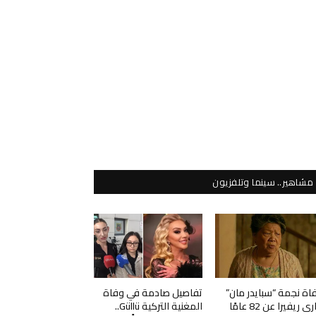
مشاهير.. سينما وتلفزيون
اة نجمة “سبايدر مان”
تفاصيل صادمة في وفاة
ي ريفيرا عن 82 عامًا
المغنية التركية Güllü..