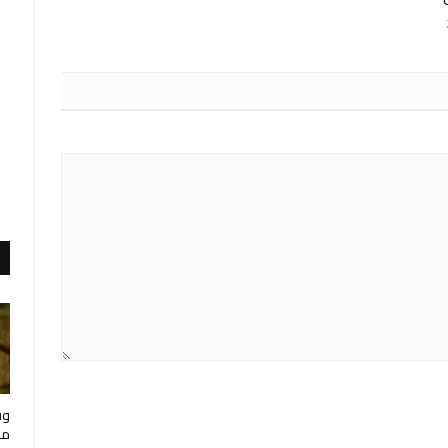
وف
مار