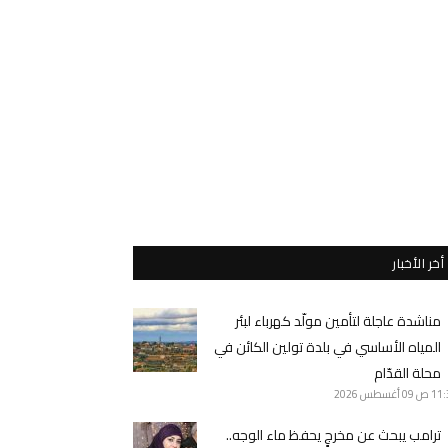
أخر الأخبار
مناشدة عاجلة لتأمين مولّد كهرباء لبئر
المياه الأساسي في بلدة تولين الكائن في
محلة القدّام
11 ص
09 أغسطس 2026
ترامب يبحث عن مخرجٍ يحفظ ماء الوجه..