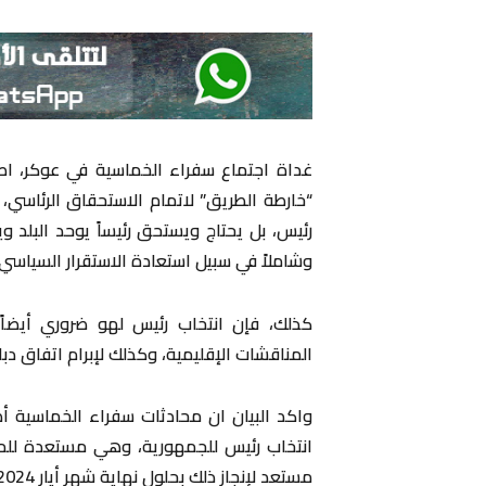
غداة اجتماع سفراء الخماسية في عوكر، اصد
“خارطة الطريق” لاتمام الاستحقاق الرئاسي، لف
رئيس، بل يحتاج ويستحق رئيساً يوحد البلد و
وشاملاً في سبيل استعادة الاستقرار السياسي 
كذلك، فإن انتخاب رئيس لهو ضروري أيضا
المناقشات الإقليمية، وكذلك لإبرام اتفاق د
واكد البيان ان محادثات سفراء الخماسية أظ
انتخاب رئيس للجمهورية، وهي مستعدة لل
مستعد لإنجاز ذلك بحلول نهاية شهر أيار 2024 .