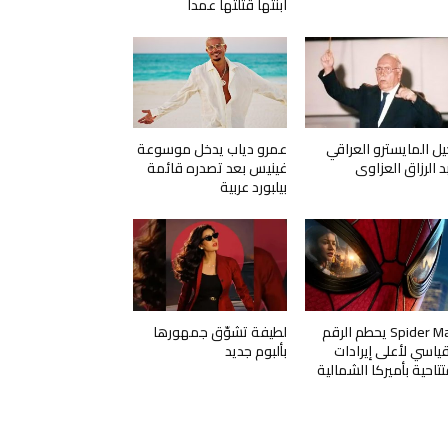
ابنتها قتلتها عمداً
يل المايسترو العراقي
عمرو دياب يدخل موسوعة
د الرزاق العزاوي
غينيس بعد تصدره قائمة
بيلبورد عربية
Spider Man يحطم الرقم
لطيفة تشوّق جمهورها
قياسي لأعلى إيرادات
بألبوم جديد
تتاحية بأميركا الشمالية