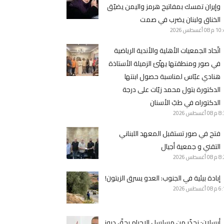
وإيران تمسك بمفاتيح هرمز واليمن يضيّق
الخناق ولبنان يضرب في صمت
10 م
08 أغسطس 2026
اتّحاد الجمعيات الأهلية والأندية الرياضية
في صور ومنطقتها يهنّئ الزميلة الأستاذة
هنادي عبّاس لمناسبة حصول ابنتها
الدكتورة بتول محمد زيّات على درجة
الدكتوراه في طبّ الأسنان
8 م
08 أغسطس 2026
فتح في صور تستقبل المعهد اللبناني
التقني و جمعية أجيال
8 م
08 أغسطس 2026
إبادة بيئية في الجنوب: العدو يسرق الزيتون!
6 م
08 أغسطس 2026
أرسلان: نحذّر من مسلسل الإجرام بحقّ دروز