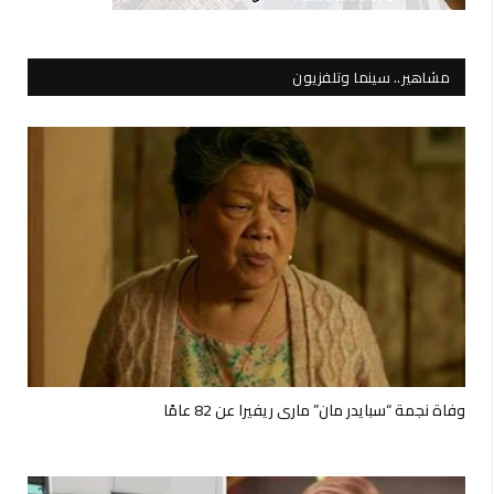
مشاهير.. سينما وتلفزيون
وفاة نجمة “سبايدر مان” ماري ريفيرا عن 82 عامًا