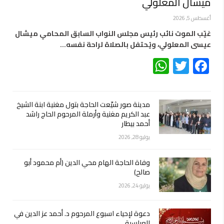
ميشال المعلولي
أغسطس 5, 2026
غيّب الموت نائب رئيس مجلس النواب السابق المحامي ميشال
عيسى المعلولي، ويُحتفل بالصلاة لراحة نفسه…
WhatsApp
Twitter
Facebook
مدينة صور شيّعت الحاجة بتول مغنية ابنة الشيخ
عبد الكريم مغنية وأرملة المرحوم الحاج راشد
أحمد بيطار
يوليو 28, 2026
وفاة الحاجة الهام محي الدين (أم محمود أبو
صالح)
يوليو 24, 2026
دعوة لإحياء اسبوع المرحوم د. أحمد عز الدين في
العباسية