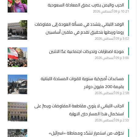
الحرب واليمن يضرب عمق المعادلة السعودية
10:21 م
09 أغسطس 2026
الوفد اللبناني يتشدد في مسألة العودة إلى مفاوضات
روما وربطها بتحقيق تقدم في ملفين أساسيين
3:02 م
09 أغسطس 2026
موجة اضطرابات وتحركات اجتماعية غدًا الاثنين
3:00 م
09 أغسطس 2026
مساعدات أميركية سنوية للقوات المسلحة اللبنانية
بقيمة 200 مليون دولار
2:58 م
09 أغسطس 2026
الجانب اللبناني لا ينوي مقاطعة المفاوضات ويصرّ على
استكمال هذا المسار حتى النهاية
2:55 م
09 أغسطس 2026
تخوّف من استمرار تشدّد ومماطلة «اسرائيل»