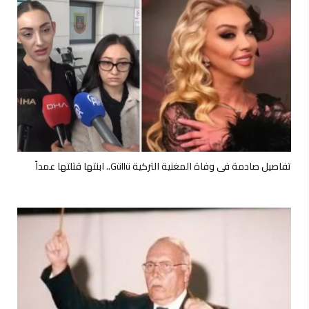
تفاصيل صادمة في وفاة المغنية التركية Güllü.. ابنتها قتلتها عمداً