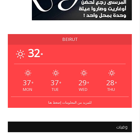
BEIRUT
32
°
37
37
29
28
°
°
°
°
MON
TUE
WED
THU
للمزيد من المعلومات إضغط هنا
وفيات