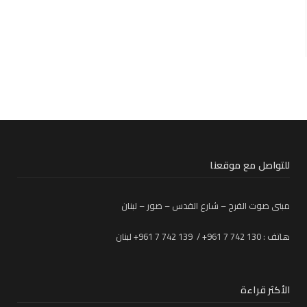
للتواصل مع موقعنا
مبنى صوت الفرح – شارع القدس – صور – لبنان
هاتف : 130 742 7 961+ / 139 742 7 961+ لبنان
الأكثر قراءة