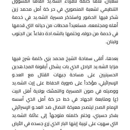
شعبان، تلاها كلمة لأقرباء الشه.يد ألقاها المسؤول
التنظيمي لشعبة المنصوري في حر كة أمل محمد زين
شكر فيها الحضور واستذكر مسيرة الشه.يد في خدمة
أهله ومجتمعه، مستعيداً محطات من حياته التي قدمها
في خدمة من حوله، وختمها بالشه.ادة دفاعاً عن الجنوب
ولبنان.
بعدها، ألقى سماحة الشيخ محمد بزي كلمة شرح فيها
مزايا الشه.يد الراحل الذي بات يشكل أيقونة المجا.هدين
الحسينيين على مساحة جبهات القتال مع العد.و
الإسرائيلي، مؤكداً على ضرورة الحفاظ على إرث الشه.يد
ووصيته في صون المسيرة والتمسّك بولاية أهل البيت
(ع) ومتابعة الجهاد في خط حر كة أمل الذي أسسه
الإمام الصدر ليتصدر معركة النضال ضد العد.و الإسرائيلي
بفكر حسيني، وختم كلمته متوجهاً إلى عائلة الشه.يد
التي سهرت على تربية إبنها البار الذي زرع جسده في الأرض