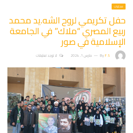
محليات
حفل تكريمي لروح الشه.يد محمد
ربيع المصري “ملاك” في الجامعة
الإسلامية في صور
F.S
By
مارس 1, 2024
لا توجد تعليقات