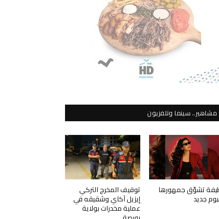
مشاهير.. سينما وتلفزيون
يفة تشوّق جمهورها
توقيف المخرج التركي
لبوم جديد
إيزيل آكاي وشقيقه في
عملية مخدرات بولاية
بورصة