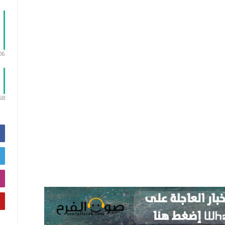
:06
:58