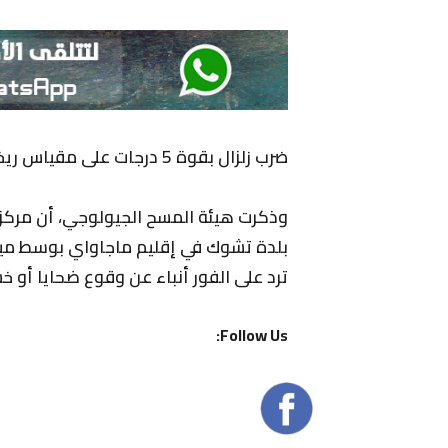
ضرب زلزال بقوة 5 درجات على مقياس ريختر وسط ميانمار الأحد.
بلدة تشوك في إقليم ماجاواي بوسط ميانما
ترد على الفور أنباء عن وقوع ضحايا أو خس
Follow Us: