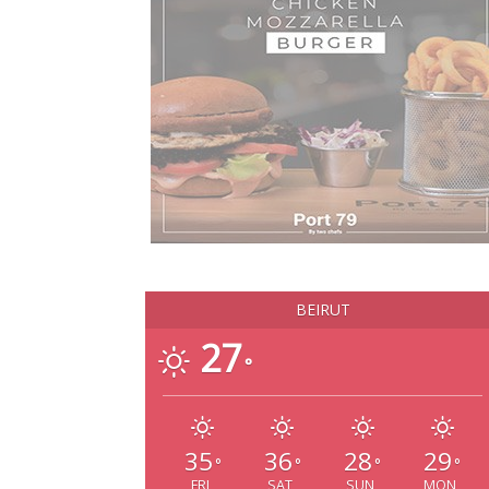
BEIRUT
27
°
35
36
28
29
°
°
°
°
FRI
SAT
SUN
MON