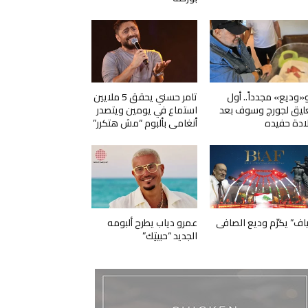
و«وديع» مجدداً.. أول
تامر حسني يحقق 5 ملايين
ليق لجورج وسوف بعد
استماع في يومين ويتصدر
ادة حفيده
أنغامي بألبوم “مش هتكرر”
ياف” يكرّم وديع الصافي
عمرو دياب يطرح ألبومه
الجديد “حبيتِك”