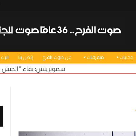
محليات
متفرقات
عن صوت الفرح
إتصل بنا
البث 
سموتريتش: بقاء “الجيش الإسرائيلي” في منطقة أ