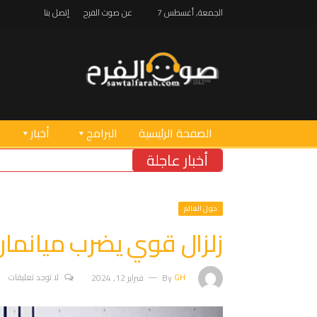
الجمعة, أغسطس 7
عن صوت الفرح
إتصل بنا
الصفحة الرئيسية
البرامج
أخبار
أخبار عاجلة
حول العالم
زلزال قوي يضرب ميانمار
GH
By
فبراير 12, 2024
لا توجد تعليقات