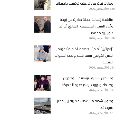
وبيانات تحذر من تداعيات توقيفه واحتجازه
8 م
06 أغسطس 2026
مناشدة إنسانية عاجلة صادرة عن زوجة
وأبناء السفير الفلسطيني السابق أشرف
دبور (أبو محمد)
8 م
06 أغسطس 2026
“إسرائيل” أمام “العاصفة الكاملة”: مؤتمر
الأمن القومي يرسم سيناريوهات السنوات
المقبلة
6 م
06 أغسطس 2026
واشنطن تستنزف ترسانتها… وطهران
وصنعاء وبيروت ترسم حدود المعركة
6 م
06 أغسطس 2026
وصول شحنة مساعدات مصرية إلى مطار
بيروت غدا
1 م
06 أغسطس 2026