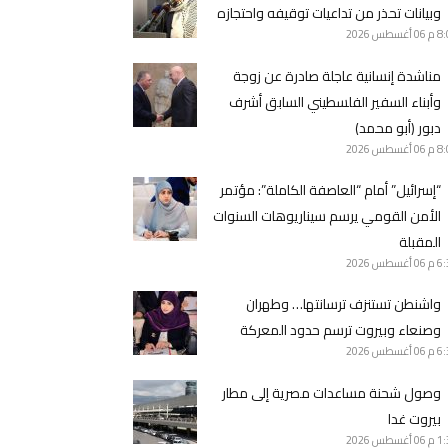
وبيانات تحذر من تداعيات توقيفه واحتجازه
8 م
06 أغسطس 2026
مناشدة إنسانية عاجلة صادرة عن زوجة
وأبناء السفير الفلسطيني السابق أشرف
دبور (أبو محمد)
8 م
06 أغسطس 2026
“إسرائيل” أمام “العاصفة الكاملة”: مؤتمر
الأمن القومي يرسم سيناريوهات السنوات
المقبلة
6 م
06 أغسطس 2026
واشنطن تستنزف ترسانتها… وطهران
وصنعاء وبيروت ترسم حدود المعركة
6 م
06 أغسطس 2026
وصول شحنة مساعدات مصرية إلى مطار
بيروت غدا
1 م
06 أغسطس 2026