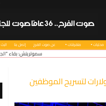
محليات
متفرقات
عن صوت الفرح
إتصل بنا
البث 
سموتريتش: بقاء “الجيش الإسرائيلي” في من
لارات لتسريح الموظفين