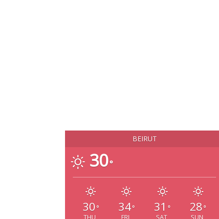
BEIRUT
30
°
30
34
31
28
°
°
°
°
THU
FRI
SAT
SUN