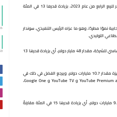
وسجلت الشركة إيرادات قدرها 86 مليار دولار للربع الرابع من عام 2023، بزيادة قدرها 13 في المئة
ية نموًا مطردًا، وهو ما عزاه الرئيس التنفيذي، سوندار
:06
طناعي التوليدي.
وحقق محرك البحث، وهو مولد الإيرادات الأساسي للشركة، مقدار 48 مليار دولار، أي بزيادة قدرها 13
:58
في حين حقق قطاع خدمات الاشتراك والأجهزة مقدار 10.7 مليارات دولار، ويرجع الفضل في ذلك في
المقام الأول إلى الاشتراكات في YouTube Premium and Music و YouTube TV و Google One،
وبلغت إيرادات الإعلانات عبر يوتيوب مقدار 9.2 مليارات دولار، أي بزيادة قدرها 15 في المئة مقارنةً