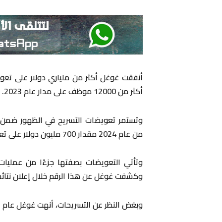
أنفقت غوغل أكثر من ملياري دولار على تعو
أكثر من 12000 موظف على مدار عام 2023.
وتستمر تعويضات التسريح في الظهور ضمن ن
من عام 2024 مقدار 700 مليون دولار على تعويضات إنهاء خدمة الموظفين.
وكشفت غوغل عن هذا الرقم خلال إعلان نتائجها الم
وبغض النظر عن التسريحات، أنهت غوغل عام 2023 بنمو في معظم أعمالها الأساسية.