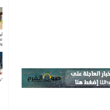
أب
تع
ول
“ب