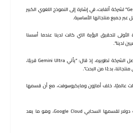
وأشار بيتشاي إلى عام 2024 باسم “عصر Gemini” لشركة ألفابت، في إشارة إلى النموذج اللغوي الكبير
 عبر جميع منتجاتها الأساسية.
Gemin بمنزلة الخطوة الأولى لتحقيق الرؤية التي كانت لدينا عندما أسسنا
وتحدث بيتشاي عن Gemini Ultra الذي تواصل الشركة تطويره، إذ قال: “يأتي Gemini Ultra قريبًا،
نتجاتنا، بدءًا من البحث”.
لثالث عالميًا، خلف أمازون ومايكروسوفت، مع أن قسمها
وأعلنت الشركة إيرادات قدرها 9.19 مليارات دولار لقسمها السحابي Google Cloud، وهو ما يعد