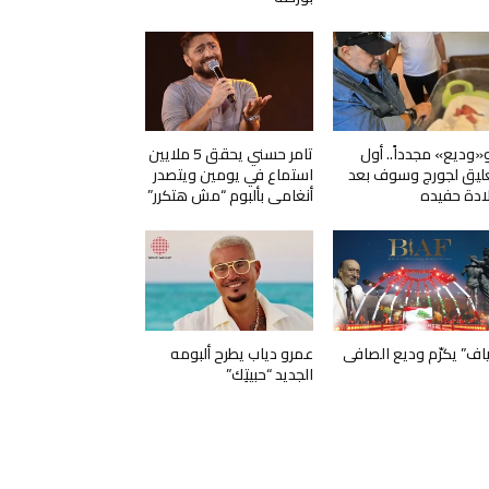
و«وديع» مجدداً.. أول
تامر حسني يحقق 5 ملايين
ليق لجورج وسوف بعد
استماع في يومين ويتصدر
ادة حفيده
أنغامي بألبوم “مش هتكرر”
ياف” يكرّم وديع الصافي
عمرو دياب يطرح ألبومه
الجديد “حبيتِك”