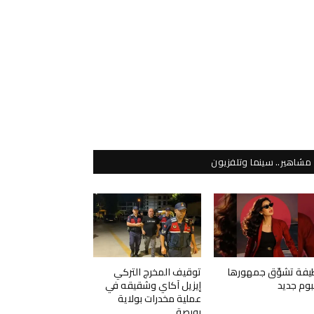
مشاهير.. سينما وتلفزيون
يفة تشوّق جمهورها
توقيف المخرج التركي
لبوم جديد
إيزيل آكاي وشقيقه في
عملية مخدرات بولاية
بورصة