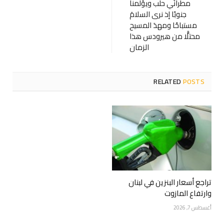
مطرانَي حلب ويؤلمنا
جنوبًا إذ نرى السلامَ
مستباحًا ومهدَ المسيح
محتلًّا من هيرودس هذا
الزمان
RELATED
POSTS
تراجع أسعار البنزين في لبنان
وارتفاع المازوت
أغسطس 7, 2026