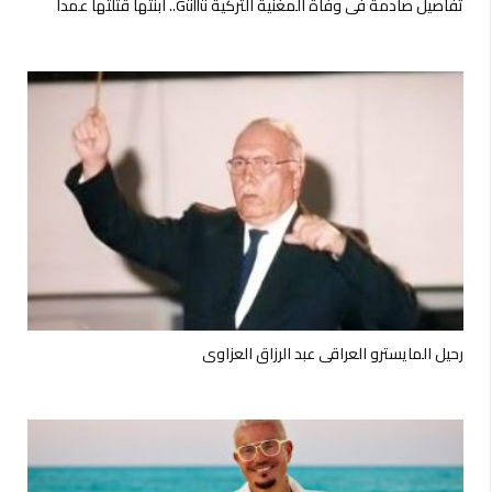
تفاصيل صادمة في وفاة المغنية التركية Güllü.. ابنتها قتلتها عمداً
رحيل المايسترو العراقي عبد الرزاق العزاوي