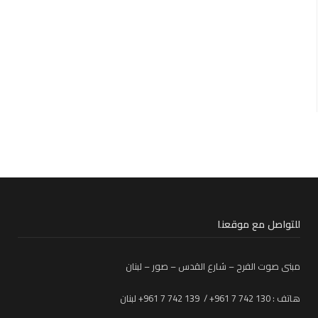
للتواصل مع موقعنا
مبنى صوت الفرح – شارع القدس – صور – لبنان
هاتف : 130 742 7 961+ / 139 742 7 961+ لبنان