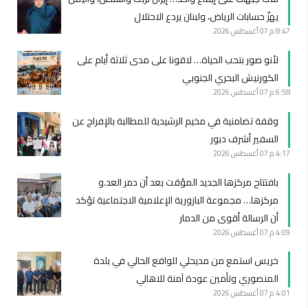
يهزّ حسابات الرياض، ولبنان يردع الاحتلال
8:47 م
07 أغسطس 2026
لأنو صور بتحب الحياة… لاقونا على مدى ثلاثة أيام على
الكورنيش البحري الجنوبي
6:58 م
07 أغسطس 2026
وقفة تضامنية في مخيم الرشيدية للمطالبة بالإفراج عن
السفير أشرف دبور
4:17 م
07 أغسطس 2026
بافتتاح مركزها الجديد المؤقت بعد أن دمر العد.و
مركزها… مجموعة البازورية الإعلامية الاجتماعية تؤكد
أن الرسالة أقوى من الدمار
4:09 م
07 أغسطس 2026
خريس استمع من مديحلي للواقع الحالي في بلدة
المنصوري وتأمين عودة آمنة للاهالي
4:01 م
07 أغسطس 2026