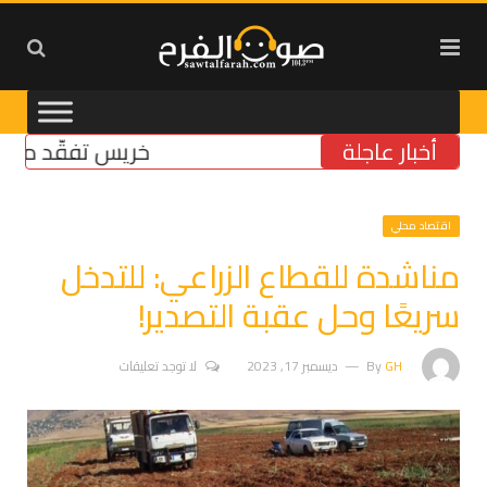
أخبار عاجلة
خريس تفقّد مركز الضم
اقتصاد محلي
مناشدة للقطاع الزراعي: للتدخل
سريعًا وحل عقبة التصدير!
GH
By
ديسمبر 17, 2023
لا توجد تعليقات