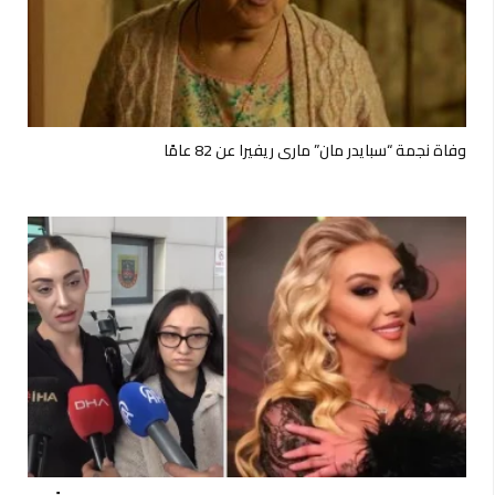
وفاة نجمة “سبايدر مان” ماري ريفيرا عن 82 عامًا