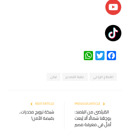
WhatsApp
Twitter
Facebook
القطاع الزراعي
عقبة التصدير
لبنان
NEXT ARTICLE
PREVIOUS ARTICLE
المُرتَضى من البلمند:
شبكة ترويج مخدرات..
يوجِعُنا شمالًا ألا يُبعث
بقبضة الأمن!
أملٌ في معرفة مصير