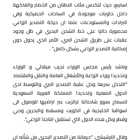
اسابيع، حيث تتكدس مئات الاطنان من الخضار والفاكهة
داخل حاويات موجودة في الساحات الجمركية وفي
البرادات والمستودعات علما ان حركة التصدير الزراعي
محصورة حاليا على خط الشحن البحري في ظل وجود
عقبات على طريق الشحن البري، الأمر الذي يحول دون
إمكانية التصدير الزراعي بشكل كامل” .
وناشد رئيس مجلس الوزراء نجيب ميقاتي و الوزراء
وتحديدا وزراء الزراعة والأشغال العامة والنقل والاقتصاد
“التدخل سريعا وحل عقبة التصدير البري والتوسط لدى
الدول المعنية وتحديدا المملكة العربية السعودية
للسماح بمرور شاحناتنا ترانزيت عبر اراضيها للوصول الى
اسواقنا الخليجية في الكويت ومسقط والبحرين ودبي
وقطر وكل هذه الدول التي تستقبل انتاجنا الزراعي”.
وقال الترشيشي: “حرماننا من التصدير البحري من شأنه ان