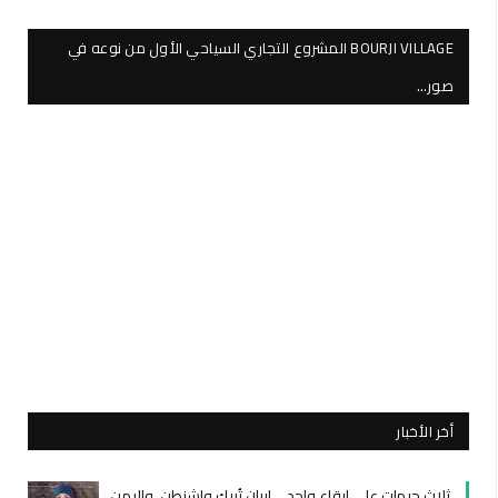
BOURJI VILLAGE المشروع التجاري السياحي الأول من نوعه في
صور…
أخر الأخبار
ثلاث جبهات على إيقاع واحد… إيران تُربك واشنطن، واليمن