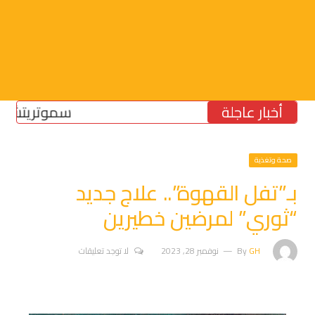
أخبار عاجلة
سموتريتش: بقاء “
صحة وتغذية
بـ”تفل القهوة”.. علاج جديد
“ثوري” لمرضين خطيرين
GH
By
نوفمبر 28, 2023
لا توجد تعليقات