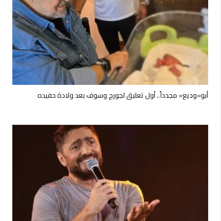
أبو«وديع» مجدداً.. أول تعليق لجورج وسوف بعد ولادة حفيده