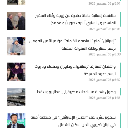
8:07 م
06 أغسطس 2026
مناشدة إنسانية عاجلة صادرة عن زوجة وأبناء السفير
الفلسطيني السابق أشرف دبور (أبو محمد)
8:06 م
06 أغسطس 2026
“إسرائيل” أمام “العاصفة الكاملة”: مؤتمر الأمن القومي
يرسم سيناريوهات السنوات المقبلة
6:38 م
06 أغسطس 2026
واشنطن تستنزف ترسانتها… وطهران وصنعاء وبيروت
ترسم حدود المعركة
6:32 م
06 أغسطس 2026
وصول شحنة مساعدات مصرية إلى مطار بيروت غدا
1:36 م
06 أغسطس 2026
سموتريتش: بقاء “الجيش الإسرائيلي” في منطقة أمنية
في لبنان ضروري لأمن سكان الشمال