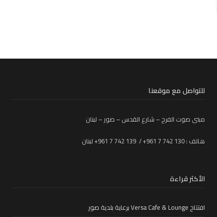
للتواصل مع موقعنا
مبنى صوت الفرح – شارع القدس – صور – لبنان
هاتف : 130 742 7 961+ / 139 742 7 961+ لبنان
الأكثر قراءة
افتتاح Versa Cafe & Lounge برعاية بلدية صور