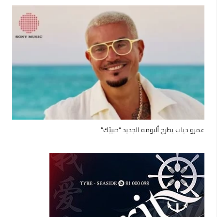
عمرو دياب يطرح ألبومه الجديد “حبيتِك”