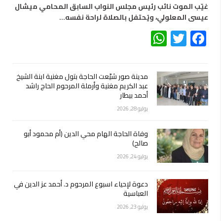
غيّب الموت نائب رئيس مجلس النواب السابق المحامي ميشال
عيسى المعلولي، ويُحتفل بالصلاة لراحة نفسه…
WhatsApp
Twitter
Facebook
مدينة صور شيّعت الحاجة بتول مغنية ابنة الشيخ
عبد الكريم مغنية وأرملة المرحوم الحاج راشد
أحمد بيطار
يوليو 28, 2026
وفاة الحاجة الهام محي الدين (أم محمود أبو
صالح)
يوليو 24, 2026
دعوة لإحياء اسبوع المرحوم د. أحمد عز الدين في
العباسية
يوليو 23, 2026