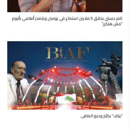
تامر حسني يحقق 5 ملايين استماع في يومين ويتصدر أنغامي بألبوم
“مش هتكرر”
“بياف” يكرّم وديع الصافي