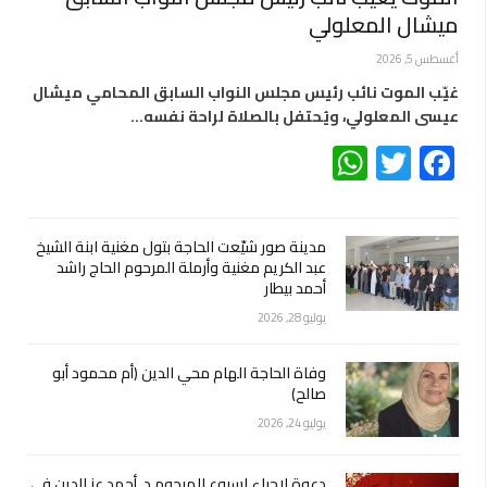
ميشال المعلولي
أغسطس 5, 2026
غيّب الموت نائب رئيس مجلس النواب السابق المحامي ميشال
عيسى المعلولي، ويُحتفل بالصلاة لراحة نفسه…
WhatsApp
Twitter
Facebook
مدينة صور شيّعت الحاجة بتول مغنية ابنة الشيخ
عبد الكريم مغنية وأرملة المرحوم الحاج راشد
أحمد بيطار
يوليو 28, 2026
وفاة الحاجة الهام محي الدين (أم محمود أبو
صالح)
يوليو 24, 2026
دعوة لإحياء اسبوع المرحوم د. أحمد عز الدين في