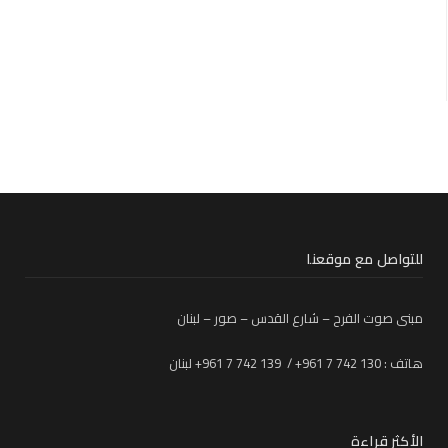
للتواصل مع موقعنا
مبنى صوت الفرح – شارع القدس – صور – لبنان
هاتف : 130 742 7 961+ / 139 742 7 961+ لبنان
الأكثر قراءة