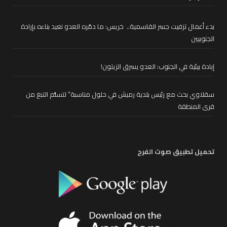
بدء أعمال تزفيت جسر القاسمية.. خريس: ما دمّره العدو نعيد بناءه بإرادة
الجنوبيين
إبادة بيئية في الجنوب: العدو يسرق الزيتون!
سقلاوي بحث مع رئيس بلدية رميش في حلول مناسبة” لتسلُّم التبغ من
قرى المنطقة
تحميل تطبيق صوت الفرح