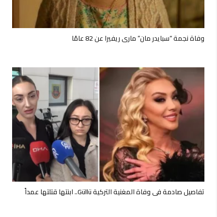
وفاة نجمة “سبايدر مان” ماري ريفيرا عن 82 عامًا
تفاصيل صادمة في وفاة المغنية التركية Güllü.. ابنتها قتلتها عمداً