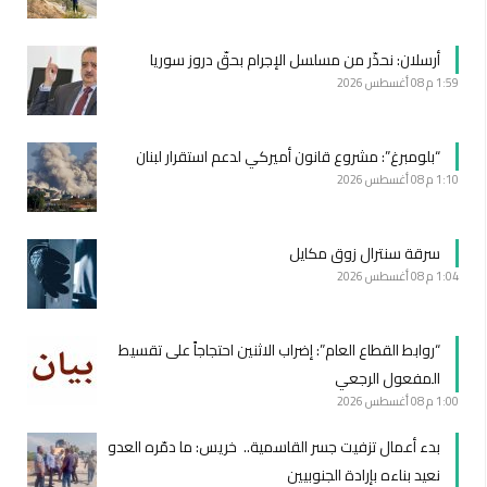
أرسلان: نحذّر من مسلسل الإجرام بحقّ دروز سوريا
1:59 م
08 أغسطس 2026
“بلومبرغ”: مشروع قانون أميركي لدعم استقرار لبنان
1:10 م
08 أغسطس 2026
سرقة سنترال زوق مكايل
1:04 م
08 أغسطس 2026
“روابط القطاع العام”: إضراب الاثنين احتجاجاً على تقسيط
المفعول الرجعي
1:00 م
08 أغسطس 2026
بدء أعمال تزفيت جسر القاسمية.. خريس: ما دمّره العدو
نعيد بناءه بإرادة الجنوبيين