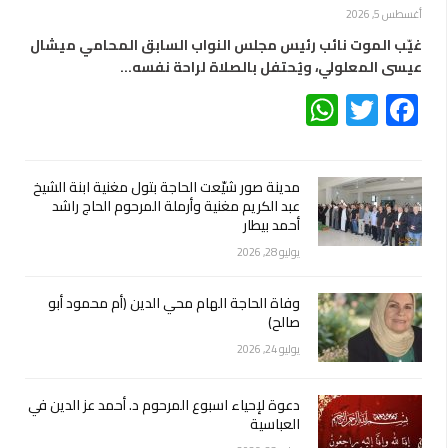
أغسطس 5, 2026
غيّب الموت نائب رئيس مجلس النواب السابق المحامي ميشال
عيسى المعلولي، ويُحتفل بالصلاة لراحة نفسه…
WhatsApp
Twitter
Facebook
مدينة صور شيّعت الحاجة بتول مغنية ابنة الشيخ
عبد الكريم مغنية وأرملة المرحوم الحاج راشد
أحمد بيطار
يوليو 28, 2026
وفاة الحاجة الهام محي الدين (أم محمود أبو
صالح)
يوليو 24, 2026
دعوة لإحياء اسبوع المرحوم د. أحمد عز الدين في
العباسية