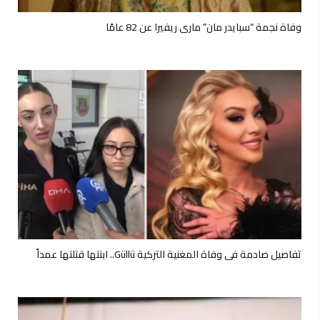
وفاة نجمة “سبايدر مان” ماري ريفيرا عن 82 عامًا
تفاصيل صادمة في وفاة المغنية التركية Güllü.. ابنتها قتلتها عمداً