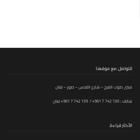
للتواصل مع موقعنا
مبنى صوت الفرح – شارع القدس – صور – لبنان
هاتف : 130 742 7 961+ / 139 742 7 961+ لبنان
الأكثر قراءة