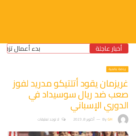
أخبار عاجلة
بدء أعمال تزفيت جسر ال
رياضة عالمية
غريزمان يقود أتلتيكو مدريد لفوز
صعب ضد ريال سوسيداد في
الدوري الإسباني
GH
By
أكتوبر 8, 2023
لا توجد تعليقات