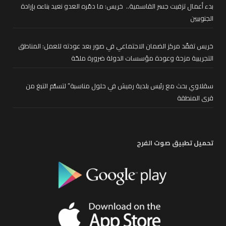
بدء أعمال تزفيت جسر القاسمية.. خريس: ما دمّره العدو نعيد بناءه بإرادة
الجنوبيين
خريس تفقّد مركز الضمان الاجتماعي في صور بعد عودته للعمل: المناطق
التجريبية مزحة وعودة مؤسسات الدولة ضرورة ملحّة
سقلاوي بحث مع رئيس بلدية رميش في حلول مناسبة” لتسلُّم التبغ من
قرى المنطقة
تحميل تطبيق صوت الفرح