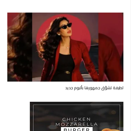
لطيفة تشوّق جمهورها بألبوم جديد