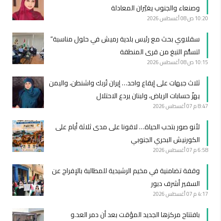
وصنعاء والجنوب يغيّران المعادلة
10:20 ص
08 أغسطس 2026
سقلاوي بحث مع رئيس بلدية رميش في حلول مناسبة”
لتسلُّم التبغ من قرى المنطقة
10:15 ص
08 أغسطس 2026
ثلاث جبهات على إيقاع واحد… إيران تُربك واشنطن، واليمن
يهزّ حسابات الرياض، ولبنان يردع الاحتلال
8:47 م
07 أغسطس 2026
لأنو صور بتحب الحياة… لاقونا على مدى ثلاثة أيام على
الكورنيش البحري الجنوبي
6:58 م
07 أغسطس 2026
وقفة تضامنية في مخيم الرشيدية للمطالبة بالإفراج عن
السفير أشرف دبور
4:17 م
07 أغسطس 2026
بافتتاح مركزها الجديد المؤقت بعد أن دمر العد.و