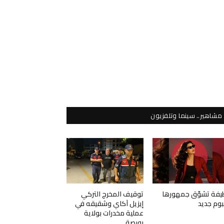
مشاهير.. سينما وتلفزيون
يفة تشوّق جمهورها
توقيف المخرج التركي
لبوم جديد
إيزيل آكاي وشقيقه في
عملية مخدرات بولاية
بورصة