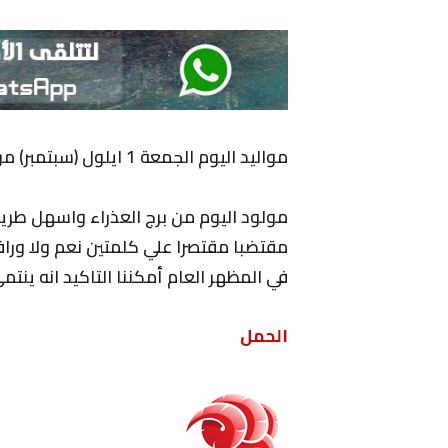
مواليد اليوم الجمعة 1 ايلول (سبتمبر) من برج العذراء .
مولود اليوم من برج العذراء واسهل طريق
مقتضبا مقتصرا علي كلمتين نعم ولا ور
في المظهر العام أمكننا التاكيد انه ينتمي
الحمل