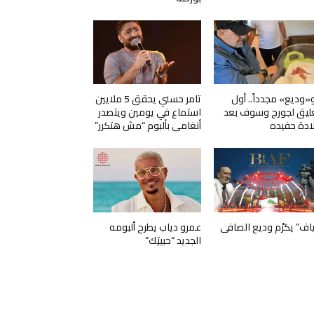
و«وديع» مجدداً.. أول
تامر حسني يحقق 5 ملايين
ليق لجورج وسوف بعد
استماع في يومين ويتصدر
ادة حفيده
أنغامي بألبوم “مش هتكرر”
ياف” يكرّم وديع الصافي
عمرو دياب يطرح ألبومه
الجديد “حبيتِك”