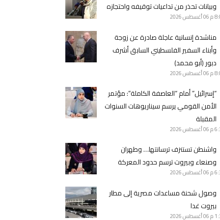
وبيانات تحذر من تداعيات توقيفه واحتجازه
8 م
06 أغسطس 2026
مناشدة إنسانية عاجلة صادرة عن زوجة
وأبناء السفير الفلسطيني السابق أشرف
دبور (أبو محمد)
8 م
06 أغسطس 2026
“إسرائيل” أمام “العاصفة الكاملة”: مؤتمر
الأمن القومي يرسم سيناريوهات السنوات
المقبلة
6 م
06 أغسطس 2026
واشنطن تستنزف ترسانتها… وطهران
وصنعاء وبيروت ترسم حدود المعركة
6 م
06 أغسطس 2026
وصول شحنة مساعدات مصرية إلى مطار
بيروت غدا
1 م
06 أغسطس 2026