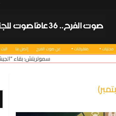
محليات
متفرقات
عن صوت الفرح
إتصل بنا
البث 
سموتريتش: بقاء “الجيش الإسرائيلي” في منطقة أ